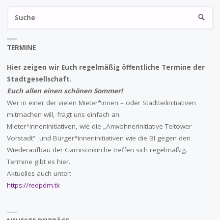
S
SUCHE
na
TERMINE
Hier zeigen wir Euch regelmäßig öffentliche Termine der
Stadtgesellschaft.
Euch allen einen schönen Sommer!
Wer in einer der vielen Mieter*innen – oder Stadtteilinitiativen
mitmachen will, fragt uns einfach an.
Mieter*inneninitiativen, wie die „Anwohnerinitiative Teltower
Vorstadt“ und Bürger*inneninitiativen wie die BI gegen den
Wiederaufbau der Garnisonkirche treffen sich regelmäßig.
Termine gibt es hier.
Aktuelles auch unter:
https://redpdm.tk