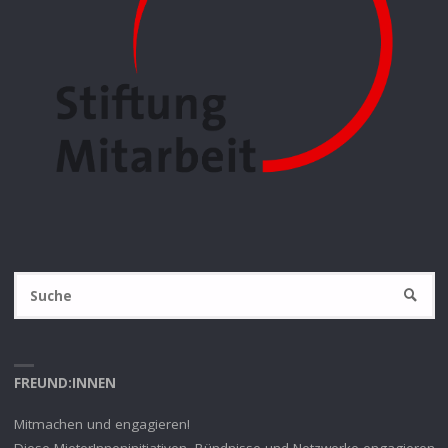
S
SUCHE
na
FREUND:INNEN
Mitmachen und engagieren!
Diese MieterInneninitiativen, Bündnisse und Netzwerke engagieren