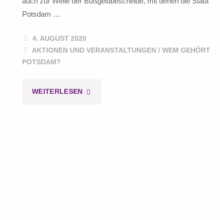
auch zur Welle der Bußgeldbescheide, mit denen die Stadt
PRIORITÄTEN
Potsdam …
DER
4. AUGUST 2020
STADTVERWALTUNG
AKTIONEN UND VERANSTALTUNGEN
/
WEM GEHÖRT
POTSDAM?
IN
POTSDAM"
"„DER
WEITERLESEN
REALE
IRRSINN“"