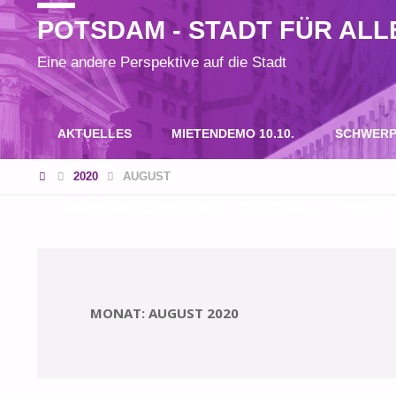
POTSDAM - STADT FÜR ALL
Eine andere Perspektive auf die Stadt
Zum
AKTUELLES
MIETENDEMO 10.10.
SCHWERP
Inhalt
START
2020
AUGUST
SPANNENDE RECHERCHEN UND BEITRÄGE? SPENDEN S
springen
MONAT:
AUGUST 2020