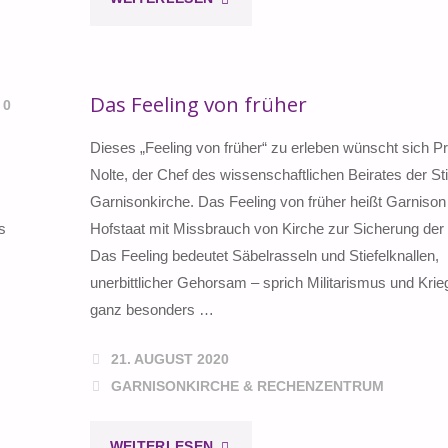
STRANDBAD
SCHLÄGT
Das Feeling von früher
0
WEITER
Dieses „Feeling von früher“ zu erleben wünscht sich Pr
Nolte, der Chef des wissenschaftlichen Beirates der Sti
WELLEN
Garnisonkirche. Das Feeling von früher heißt Garnison
…"
s
Hofstaat mit Missbrauch von Kirche zur Sicherung der
Das Feeling bedeutet Säbelrasseln und Stiefelknallen,
unerbittlicher Gehorsam – sprich Militarismus und Krie
ganz besonders …
21. AUGUST 2020
GARNISONKIRCHE & RECHENZENTRUM
"DAS
WEITERLESEN