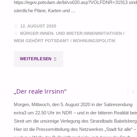
https://egov.potsdam.de/bi/vo020.asp?VOLFDNR=31913 sind
sämtliche Pläne, Karten und …
12. AUGUST 2020
BÜRGER:INNEN- UND MIETER:INNENINITIATIVEN
/
WEM GEHÖRT POTSDAM?
/
WOHNUNGSPOLITIK
"BESCHLEUNIGTE
WEITERLESEN
VERFAHREN
BEIM
„Der reale Irrsinn“
RAW
Morgen, Mittwoch, den 5. August 2020 in der Satiresendung
extra3 um 22.50 Uhr im NDR – und in der bitteren Realität be
–
Streit um die unsinnige Verlegung des Strandbads Babelsberg
DIE
Hier ist die Pressemitteilung des Netzwerkes „Stadt für alle“ –