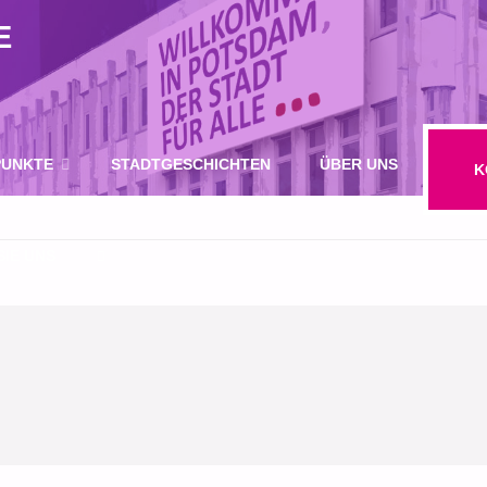
E
UNKTE
STADTGESCHICHTEN
ÜBER UNS
K
IE UNS
SUCHE