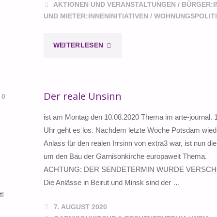
AKTIONEN UND VERANSTALTUNGEN
/
BÜRGER:I
UND MIETER:INNENINITIATIVEN
/
WOHNUNGSPOLIT
"DIE
WEITERLESEN
STADTVERORDNETEN
ENTSCHEIDEN
Der reale Unsinn
0
ÜBER
ist am Montag den 10.08.2020 Thema im arte-journal. 
Uhr geht es los. Nachdem letzte Woche Potsdam wiede
DAS
Anlass für den realen Irrsinn von extra3 war, ist nun di
RAW
um den Bau der Garnisonkirche europaweit Thema.
ACHTUNG: DER SENDETERMIN WURDE VERSCH
PROJEKT
Die Anlässe in Beirut und Minsk sind der …
…"
t!
7. AUGUST 2020