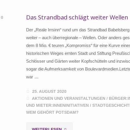
Das Strandbad schlägt weiter Wellen
0
Der „Reale Irrsinn“ rund um das Strandbad Babelsberg
weiter – auch überregionale – Wellen. Oder anders ges
dem 8 Mio. € teuren „Kompromiss“ für eine Kurve eine
historischen Weges ernten Stadt und Stiftung Preußis
Schlösser und Gärten weiter Kopfschütteln und inzwis
sogar die Aufmerksamkeit von Boulevardmedien.Letz
war …
25. AUGUST 2020
AKTIONEN UND VERANSTALTUNGEN
/
BÜRGER:I
UND MIETER:INNENINITIATIVEN
/
STADTGESCHICHT
WEM GEHÖRT POTSDAM?
"DAS
WEITERLESEN