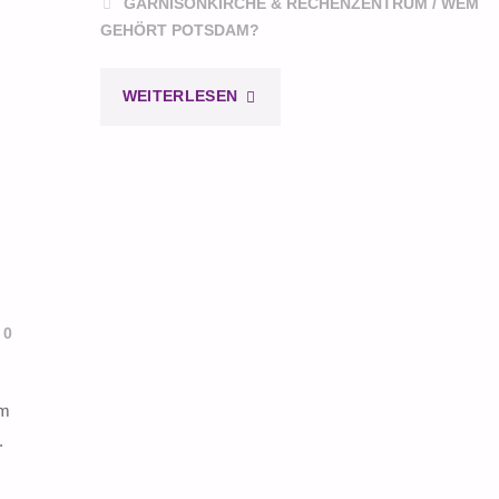
GARNISONKIRCHE & RECHENZENTRUM
/
WEM
GEHÖRT POTSDAM?
"DER
WEITERLESEN
REALE
UNSINN"
0
im
.