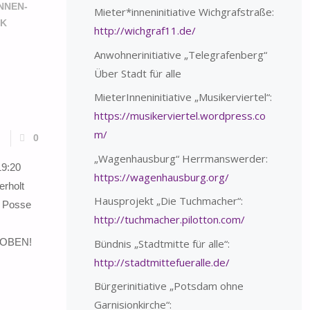
NNEN-
Mieter*inneninitiative Wichgrafstraße:
IK
http://wichgraf11.de/
Anwohnerinitiative „Telegrafenberg“
Über Stadt für alle
MieterInneninitiative „Musikerviertel“:
https://musikerviertel.wordpress.co
m/
0
„Wagenhausburg“ Herrmanswerder:
19:20
https://wagenhausburg.org/
rholt
Hausprojekt „Die Tuchmacher“:
e Posse
http://tuchmacher.pilotton.com/
OBEN!
Bündnis „Stadtmitte für alle“:
http://stadtmittefueralle.de/
Bürgerinitiative „Potsdam ohne
Garnisionkirche“: