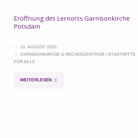
Eröffnung des Lernorts Garnisonkirche
Potsdam
31. AUGUST 2020
GARNISONKIRCHE & RECHENZENTRUM
/
STADTMITTE
FÜR ALLE
"ERÖFFNUNG
WEITERLESEN
DES
LERNORTS
GARNISONKIRCHE
POTSDAM"