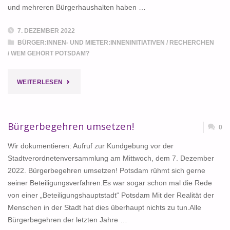
und mehreren Bürgerhaushalten haben …
7. DEZEMBER 2022
BÜRGER:INNEN- UND MIETER:INNENINITIATIVEN
/
RECHERCHEN
/
WEM GEHÖRT POTSDAM?
"BÜRGERBETEILIGUNG?
WEITERLESEN
–
NEIN
Bürgerbegehren umsetzen!
0
DANKE."
Wir dokumentieren: Aufruf zur Kundgebung vor der
Stadtverordnetenversammlung am Mittwoch, dem 7. Dezember
2022. Bürgerbegehren umsetzen! Potsdam rühmt sich gerne
seiner Beteiligungsverfahren.Es war sogar schon mal die Rede
von einer „Beteiligungshauptstadt“ Potsdam Mit der Realität der
Menschen in der Stadt hat dies überhaupt nichts zu tun.Alle
Bürgerbegehren der letzten Jahre …