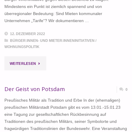
Mindestens ein Punkt ist ziemlich spannend und von
überregionaler Bedeutung: Sind Mieten kommunaler
Unternehmen „Tarife“? Wir dokumentieren …
12. DEZEMBER 2022
BÜRGER:INNEN- UND MIETER:INNENINITIATIVEN
/
WOHNUNGSPOLITIK
"IST
WEITERLESEN
DAS
BÜRGERBEGEHREN
Der Geist von Potsdam
0
FÜR
Preußisches Militär als Tradition und Erbe In der (ehemaligen)
preußischen Militärstadt Potsdam gibt es vom 13.01.-15.01.23
EINEN
eine Tagung zur gesellschaftlichen Rückbesinnung auf
Traditionen des preußischen Militärs, seiner Symbolorte und
MIETENDECKEL
fragwürdigen Traditionslinien der Bundeswehr. Eine Veranstaltung