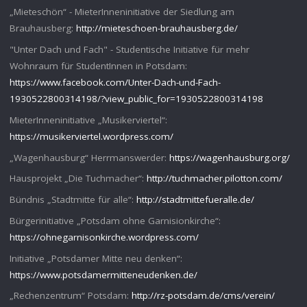
„Mieteschön“ - MieterInneninitiative der Siedlung am
Brauhausberg:
http://mieteschoen-brauhausberg.de/
"Unter Dach und Fach" - Studentische Initiative für mehr
Wohnraum für StudentInnen in Potsdam:
https://www.facebook.com/Unter-Dach-und-Fach-
1930522800314198/?view_public_for=1930522800314198
MieterInneninitiative „Musikerviertel“:
https://musikerviertel.wordpress.com/
„Wagenhausburg“ Herrmanswerder:
https://wagenhausburg.org/
Hausprojekt „Die Tuchmacher“:
http://tuchmacher.pilotton.com/
Bündnis „Stadtmitte für alle“:
http://stadtmittefueralle.de/
Bürgerinitiative „Potsdam ohne Garnisionkirche“:
https://ohnegarnisonkirche.wordpress.com/
Initiative „Potsdamer Mitte neu denken“:
https://www.potsdamermitteneudenken.de/
„Rechenzentrum“ Potsdam:
http://rz-potsdam.de/cms/verein/