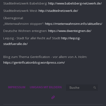
Stadtteilnetzwerk Babelsberg:
http://www.babelsberg-netzwerk.de/
Stadtteilnetzwerk West:
http://stadtteilnetzwerk.de/
Überregional:
„Mietenwahnsinn stoppen“:
https://mietenwahnsinn.info/aktuelles/
Deutsche Wohnen enteignen:
https://www.dwenteignen.de/
Leipzig - Stadt für alle! Recht auf Stadt!
http://leipzig-
stadtfueralle.de/
Blog zum Thema Gentrification - vor allem von A. Holm:
https://gentrificationblog.wordpress.com/
Such
IMPRESSUM
UMGANG MIT BILDERN
SUCHE