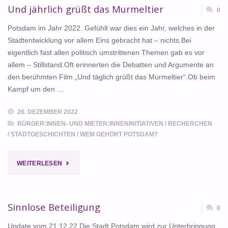
Und jährlich grüßt das Murmeltier
0
Potsdam im Jahr 2022. Gefühlt war dies ein Jahr, welches in der
Stadtentwicklung vor allem Eins gebracht hat – nichts.Bei
eigentlich fast allen politisch umstrittenen Themen gab es vor
allem – Stillstand.Oft erinnerten die Debatten und Argumente an
den berühmten Film „Und täglich grüßt das Murmeltier“.Ob beim
Kampf um den …
26. DEZEMBER 2022
BÜRGER:INNEN- UND MIETER:INNENINITIATIVEN
/
RECHERCHEN
/
STADTGESCHICHTEN
/
WEM GEHÖRT POTSDAM?
"UND
WEITERLESEN
JÄHRLICH
GRÜSST D
Sinnlose Beteiligung
0
AS M
Update vom 21.12.22 Die Stadt Potsdam wird zur Unterbringung