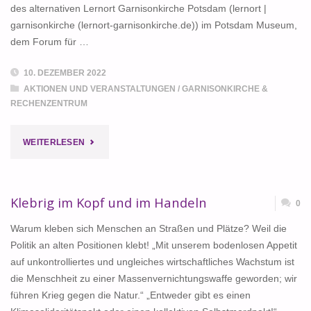
UNZULÄSSIG?"
des alternativen Lernort Garnisonkirche Potsdam (lernort |
garnisonkirche (lernort-garnisonkirche.de)) im Potsdam Museum,
dem Forum für …
10. DEZEMBER 2022
AKTIONEN UND VERANSTALTUNGEN
/
GARNISONKIRCHE &
RECHENZENTRUM
"DER
WEITERLESEN
GEIST
VON
Klebrig im Kopf und im Handeln
0
POTSDAM"
Warum kleben sich Menschen an Straßen und Plätze? Weil die
Politik an alten Positionen klebt! „Mit unserem bodenlosen Appetit
auf unkontrolliertes und ungleiches wirtschaftliches Wachstum ist
die Menschheit zu einer Massenvernichtungswaffe geworden; wir
führen Krieg gegen die Natur.“ „Entweder gibt es einen