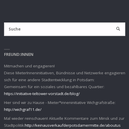
S
SUCHE
na
FREUND:INNEN
Mitmachen und engagieren!
Diese MieterInneninitiativen, Bündnisse und Netzwerke engagieren
sich für eine andere Stadtentwicklung in Potsdam:
Gemeinsam für ein soziales und bezahlbares Quartier:
https://initiative-teltower-vorstadt.de/blog/
Hier sind wir zu Hause - Mieter*inneninitiative Wichgrafstraße:
http://wichgraf11.de/
Mal wieder reinschauen! Aktuelle Kommentare zum Minsk und zur
Stadtpolitik:
http://keinausverkaufderpotsdamermitte.de/aboutus