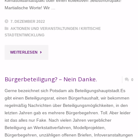
Klimasolidaritätspakt oder einen kollektiven Selbstmordpakt!“
Martialische Worte! Wir …
7. DEZEMBER 2022
AKTIONEN UND VERANSTALTUNGEN
/
KRITISCHE
STADTENTWICKLUNG
"KLEBRIG
WEITERLESEN
IM
KOPF
Bürgerbeteiligung? – Nein Danke.
0
UND
Gerne bezeichnet sich Potsdam als Beteiligungshauptstadt.Es
gibt einen Beteiligungsrat, einen Bürgerhaushalt, wir bekommen
IM
regelmäßig Nachrichten über Beteiligungsmöglichkeiten, in den
letzten Jahren gab es mehrere Bürgerbegehren. Toll. Aber leider
HANDELN"
ist das alles nur Fake. Nach vielen Jahren vergeblicher
Beteiligung an Werkstattverfahren, Modellprojekten,
Bürgerbegehren, unzähligen offenen Briefen, Infoveranstaltungen