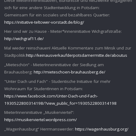
Diese MieterInneninitiativen, Bündnisse und Netzwerke engagieren
sich für eine andere Stadtentwicklung in Potsdam:
Gemeinsam für ein soziales und bezahlbares Quartier:
https://initiative-teltower-vorstadt.de/blog/
Hier sind wir zu Hause - Mieter*inneninitiative Wichgrafstraße:
http://wichgraf11.de/
Mal wieder reinschauen! Aktuelle Kommentare zum Minsk und zur
Stadtpolitik:
http://keinausverkaufderpotsdamermitte.de/aboutus
„Mieteschön“ - MieterInneninitiative der Siedlung am
Brauhausberg:
http://mieteschoen-brauhausberg.de/
"Unter Dach und Fach" - Studentische Initiative für mehr
Wohnraum für StudentInnen in Potsdam:
https://www.facebook.com/Unter-Dach-und-Fach-
1930522800314198/?view_public_for=1930522800314198
MieterInneninitiative „Musikerviertel“:
https://musikerviertel.wordpress.com/
„Wagenhausburg“ Herrmanswerder:
https://wagenhausburg.org/