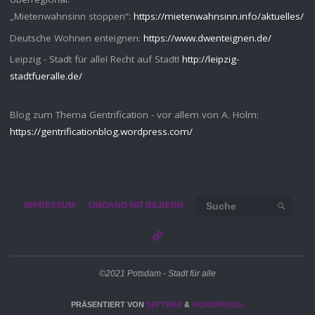
„Mietenwahnsinn stoppen“:
https://mietenwahnsinn.info/aktuelles/
Deutsche Wohnen enteignen:
https://www.dwenteignen.de/
Leipzig - Stadt für alle! Recht auf Stadt!
http://leipzig-
stadtfueralle.de/
Blog zum Thema Gentrification - vor allem von A. Holm:
https://gentrificationblog.wordpress.com/
Such
IMPRESSUM
UMGANG MIT BILDERN
SUCHE
©2021 Potsdam - Stadt für alle
PRÄSENTIERT VON
SEPTERA
&
WORDPRESS.