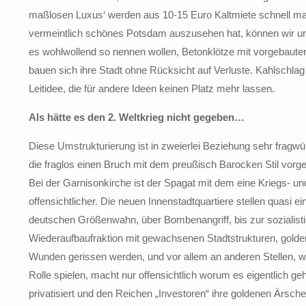
maßlosen Luxus‘ werden aus 10-15 Euro Kaltmiete schnell mal 
vermeintlich schönes Potsdam auszusehen hat, können wir un
es wohlwollend so nennen wollen, Betonklötze mit vorgebauter 
bauen sich ihre Stadt ohne Rücksicht auf Verluste. Kahlschlag
Leitidee, die für andere Ideen keinen Platz mehr lassen.
Als hätte es den 2. Weltkrieg nicht gegeben…
Diese Umstrukturierung ist in zweierlei Beziehung sehr fragwür
die fraglos einen Bruch mit dem preußisch Barocken Stil vorge
Bei der Garnisonkirche ist der Spagat mit dem eine Kriegs- 
offensichtlicher. Die neuen Innenstadtquartiere stellen quasi 
deutschen Größenwahn, über Bombenangriff, bis zur sozialist
Wiederaufbaufraktion mit gewachsenen Stadtstrukturen, gold
Wunden gerissen werden, und vor allem an anderen Stellen, 
Rolle spielen, macht nur offensichtlich worum es eigentlich g
privatisiert und den Reichen „Investoren“ ihre goldenen Ärsc