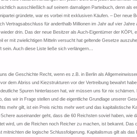
sichtlich ausschließlich auf seinem damaligen Parteibuch, denn als er
nipartei gründete, war es vorbei mit exklusiven Käufen. – Der neue B
 Vertragsabschluss für anderthalb Millionen im Jahr auf vier Jahre 
ll wieder drin. Das der neue Besitzer als Auch-Eigentümer der KÖPI, e
il er mit zwielichtigen Mitteln versucht hat geltende Gesetze auszuhe
 sein. Auch diese Liste ließe sich verlängern…
 uns die Geschichte Recht, wenn es z.B. in Berlin als Allgemeinwissen 
 vor dem Abriss und Kiezstrukturen vor der Vertreibung bewahrt habe
 deutliche Spuren hinterlassen hat, wir müssen uns für nix schämen.
p, das wir in Frage stellen und die eigentliche Grundlage unserer Gese
hts mehr gilt, ist ein Preis nichts mehr wert und das kapitalistische K
h-Schere auseinander geht, dass die 60 Reichsten soviel haben, wie 
utet wird, um die Reichen noch Reicher zu machen, ist bekannt. Das 
st mitnichten die logische Schlussfolgerung. Kapitalismus gilt als das