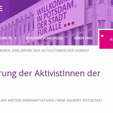
E
UNKTE
STADTGESCHICHTEN
ÜBER UNS
K
EREN: ERKLÄRUNG DER AKTIVISTINNEN DER GUBBI67
IE UNS
ung der AktivistInnen der
SUCHE
UND MIETER:INNENINITIATIVEN
/
WEM GEHÖRT POTSDAM?