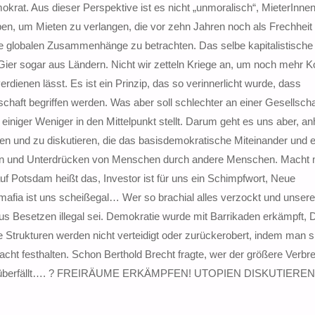
demokrat. Aus dieser Perspektive ist es nicht „unmoralisch“, MieterInne
n, um Mieten zu verlangen, die vor zehn Jahren noch als Frechheit 
e globalen Zusammenhänge zu betrachten. Das selbe kapitalistische 
 Gier sogar aus Ländern. Nicht wir zetteln Kriege an, um noch mehr K
erdienen lässt. Es ist ein Prinzip, das so verinnerlicht wurde, dass
lschaft begriffen werden. Was aber soll schlechter an einer Gesellsch
einiger Weniger in den Mittelpunkt stellt. Darum geht es uns aber, a
gen und zu diskutieren, die das basisdemokratische Miteinander und 
uten und Unterdrücken von Menschen durch andere Menschen. Macht 
uf Potsdam heißt das, Investor ist für uns ein Schimpfwort, Neue
mafia ist uns scheißegal… Wer so brachial alles verzockt und unser
us Besetzen illegal sei. Demokratie wurde mit Barrikaden erkämpft,
e Strukturen werden nicht verteidigt oder zurückerobert, indem man s
Macht festhalten. Schon Berthold Brecht fragte, wer der größere Verbre
die sie überfällt…. ? FREIRÄUME ERKÄMPFEN! UTOPIEN DISKUTIEREN