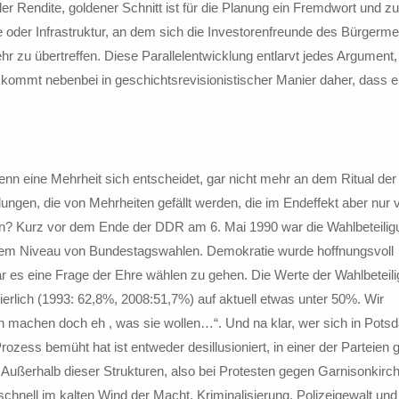
 der Rendite, goldener Schnitt ist für die Planung ein Fremdwort und 
e oder Infrastruktur, an dem sich die Investorenfreunde des Bürgerme
r zu übertreffen. Diese Parallelentwicklung entlarvt jedes Argument,
d kommt nebenbei in geschichtsrevisionistischer Manier daher, dass 
wenn eine Mehrheit sich entscheidet, gar nicht mehr an dem Ritual de
ungen, die von Mehrheiten gefällt werden, die im Endeffekt aber nur 
en? Kurz vor dem Ende der DDR am 6. Mai 1990 war die Wahlbeteilig
dem Niveau von Bundestagswahlen. Demokratie wurde hoffnungsvoll
r es eine Frage der Ehre wählen zu gehen. Die Werte der Wahlbeteil
lich (1993: 62,8%, 2008:51,7%) auf aktuell etwas unter 50%. Wir
oben machen doch eh , was sie wollen…“. Und na klar, wer sich in Pots
rozess bemüht hat ist entweder desillusioniert, in einer der Parteien 
. Außerhalb dieser Strukturen, also bei Protesten gegen Garnisonkirch
chnell im kalten Wind der Macht. Kriminalisierung, Polizeigewalt und