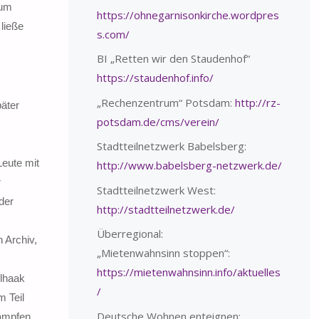
zum
https://ohnegarnisonkirche.wordpres
ließe
s.com/
BI „Retten wir den Staudenhof“
https://staudenhof.info/
„Rechenzentrum“ Potsdam:
http://rz-
äter
potsdam.de/cms/verein/
Stadtteilnetzwerk Babelsberg:
Leute mit
http://www.babelsberg-netzwerk.de/
r
Stadtteilnetzwerk West:
der
http://stadtteilnetzwerk.de/
Überregional:
 Archiv,
„Mietenwahnsinn stoppen“:
https://mietenwahnsinn.info/aktuelles
elhaak
/
m Teil
Deutsche Wohnen enteignen:
kämpfen