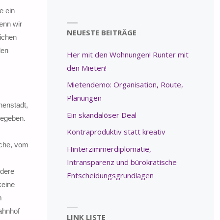
e ein
enn wir
NEUESTE BEITRÄGE
eichen
den
Her mit den Wohnungen! Runter mit
den Mieten!
Mietendemo: Organisation, Route,
Planungen
nenstadt,
Ein skandalöser Deal
gegeben.
Kontraproduktiv statt kreativ
üche, vom
Hinterzimmerdiplomatie,
Intransparenz und bürokratische
ndere
Entscheidungsgrundlagen
keine
m
ahnhof
LINK LISTE