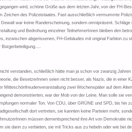
vorgegangen wird, schöne Grüße aus dem letzten Jahr, von der FH-Bes
 Zeichen des Polizeistaates. Fast ausschließlich vermummte Polizi
 Gewalt war keine Randerscheinung, sondern omnipräsent. Schläge 
altung und Bedrohung einzelner TeilnehmerInnen bleiben den betrof
des, inzwischen abgerissenen, FH-Gebäudes mit original Farbton zu s
r Bürgerbeteiligung….
nicht verstanden, schließlich hätte man ja schon vor zwanzig Jahren
eorie, die BesetzerInnen seien nicht besser, als Nazis, die in einer K
iner Mitteschönfreudenveranstaltung zwei Wochenspäter auf dem Alte
eigend demonstrierten, war der Mob von der Leine. Man solle sie ve
himpfungen normaler Ton. Von CDU, über GRÜNE und SPD, bis hin z
tgesellschaft dort vertreten, sie kannten keine Parteien mehr, sond
chmutzerInnen müssen dementsprechend ihre Art von Demokratie nic
sie dann zu verbieten, sie mit Tricks aus zu hebeln oder wie bei de