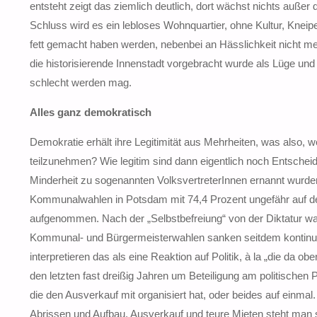
entsteht zeigt das ziemlich deutlich, dort wächst nichts außer
Schluss wird es ein lebloses Wohnquartier, ohne Kultur, Kneip
fett gemacht haben werden, nebenbei an Hässlichkeit nicht meh
die historisierende Innenstadt vorgebracht wurde als Lüge un
schlecht werden mag.
Alles ganz demokratisch
Demokratie erhält ihre Legitimität aus Mehrheiten, was also, 
teilzunehmen? Wie legitim sind dann eigentlich noch Entscheid
Minderheit zu sogenannten VolksvertreterInnen ernannt wurd
Kommunalwahlen in Potsdam mit 74,4 Prozent ungefähr auf 
aufgenommen. Nach der „Selbstbefreiung“ von der Diktatur wa
Kommunal- und Bürgermeisterwahlen sanken seitdem kontinuier
interpretieren das als eine Reaktion auf Politik, à la „die da 
den letzten fast dreißig Jahren um Beteiligung am politischen P
die den Ausverkauf mit organisiert hat, oder beides auf einmal
Abrissen und Aufbau, Ausverkauf und teure Mieten steht man s