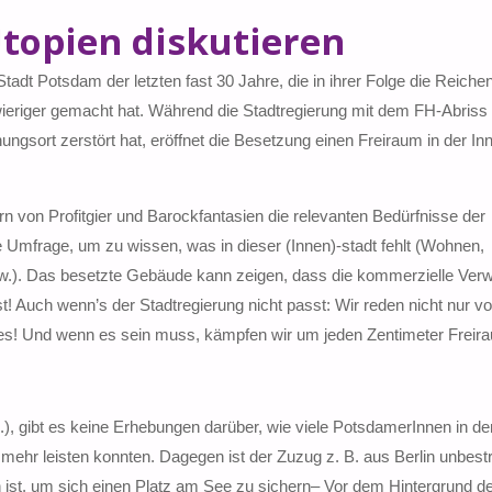
topien diskutieren
Stadt Potsdam der letzten fast 30 Jahre, die in ihrer Folge die Reich
hwieriger gemacht hat. Während die Stadtregierung mit dem FH-Abriss
ngsort zerstört hat, eröffnet die Besetzung einen Freiraum in der In
rn von Profitgier und Barockfantasien die relevanten Bedürfnisse der
rte Umfrage, um zu wissen, was in dieser (Innen)-stadt fehlt (Wohnen,
w.). Das besetzte Gebäude kann zeigen, dass die kommerzielle Ver
ist! Auch wenn’s der Stadtregierung nicht passt: Wir reden nicht nur 
n es! Und wenn es sein muss, kämpfen wir um jeden Zentimeter Freir
, gibt es keine Erhebungen darüber, wie viele PotsdamerInnen in den
 mehr leisten konnten. Dagegen ist der Zuzug z. B. aus Berlin unbestri
n ist, um sich einen Platz am See zu sichern– Vor dem Hintergrund d