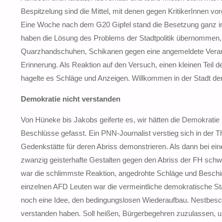
Bespitzelung sind die Mittel, mit denen gegen KritikerInnen 
Eine Woche nach dem G20 Gipfel stand die Besetzung ganz im
haben die Lösung des Problems der Stadtpolitik übernommen,
Quarzhandschuhen, Schikanen gegen eine angemeldete Veranst
Erinnerung. Als Reaktion auf den Versuch, einen kleinen Teil 
hagelte es Schläge und Anzeigen. Willkommen in der Stadt de
Demokratie nicht verstanden
Von Hüneke bis Jakobs geiferte es, wir hätten die Demokratie 
Beschlüsse gefasst. Ein PNN-Journalist verstieg sich in der Th
Gedenkstätte für deren Abriss demonstrieren. Als dann bei e
zwanzig geisterhafte Gestalten gegen den Abriss der FH schw
war die schlimmste Reaktion, angedrohte Schläge und Besc
einzelnen AFD Leuten war die vermeintliche demokratische Stad
noch eine Idee, den bedingungslosen Wiederaufbau. Nestbes
verstanden haben. Soll heißen, Bürgerbegehren zuzulassen, um 