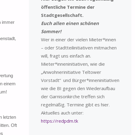
öffentliche Termine der
Stadtgesellschaft.
en immer
Euch allen einen schönen
Sommer!
nenstadt,
Wer in einer der vielen Mieter*innen
– oder Stadtteilinitiativen mitmachen
will, fragt uns einfach an.
Mieter*inneninitiativen, wie die
„Anwohnerinitiative Teltower
wertung
Vorstadt“ und Bürger*inneninitiativen
von einem
wie die BI gegen den Wiederaufbau
aum!
der Garnisonkirche treffen sich
regelmäßig. Termine gibt es hier.
Aktuelles auch unter:
 letzten
https://redpdm.tk
tten. Oft
es