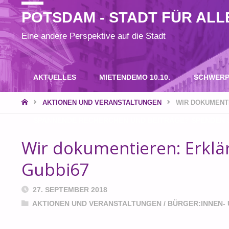
POTSDAM - STADT FÜR ALL
Eine andere Perspektive auf die Stadt
Zum
AKTUELLES
MIETENDEMO 10.10.
SCHWERP
Inhalt
START
AKTIONEN UND VERANSTALTUNGEN
WIR DOKUMENTI
SPANNENDE RECHERCHEN UND BEITRÄGE? SPENDEN S
springen
Wir dokumentieren: Erklär
Gubbi67
27. SEPTEMBER 2018
AKTIONEN UND VERANSTALTUNGEN
/
BÜRGER:INNEN- 