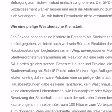
Befragung zum Schwimmbad einfach zu ignorieren. Der SPD- 
Sozialdezernent wählen lassen und auch die Abstimmung zum B
sich verlängern…. Ja, wir haben Demokratie nicht verstanden!
Wie eine piefige Westdeutsche Kleinstadt
Jan Jakobs begann seine Karriere in Potsdam als Sozialdeze
zurückgegeben, vielleicht auch weil sein Büro als Reaktion d
Hausbesetzungen begleiteten seinen Weg, unvergessener Mome
Stadtverordnetenversammlung als Reaktion auf eine sehr gewa
SA-Horden gleichzusetzen. Besetzte Häuser und Projekte, d
Stadtverwaltung ab. Scheiß Pacht- oder Mietverträge, Aufla
letzten dreißig Jahre, wäre Potsdam eine so piefige Kleinst
Hausbesetzungen gäbe es keine Tanzfabrik, kein Waschhaus, wa
keine alternativen Lebensformen, wie Hausprojekte oder Wa
Besetzung der Skaterhalle, aber auch der seit zehn Jahren b
kaufte ungefähr im selben Zeitraum 100 Häuser zum Vorteilpau
zum doppelten Preis weiterverkaufte, während die linke Szene