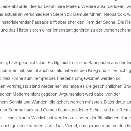
eine absurde Idee für bezahlbare Mieten. Weitere absurde Ideen, wi
s aktuell an verschiedenen Stellen zu Gemüte führen; Neobarock, w
historisierender Fassade trifft aber eher den Kern der Sache. Die R
 und das Historisieren einer Innenstadt gehören zu der vorherrschen
dig, bzw. geschichtslos. Es tilgt nicht nur eine Bauepoche aus der In
nommen hat, sie tut auch so, als habe es den Krieg und Hitler nicht 
und Nazikirche zum Tempel des Friedens umgewidmet werden soll
einen Vorkriegszustand wieder her, als habe es die geschichtlichen Br
ischen Moderne nicht gegeben. Argumentiert wird dabei von der
enem Schnitt und Wunden, die geheilt werden müssten. Dass dafür a
wenn Semmelhaak und Co neu bauen, goldener Schnitt und der Rest 
eht – einen Traum Wirklichkeit werden zu lassen, der öffentlichen Rau
he noch goldener werden lässt. Das Viertel, das gerade rund um den B