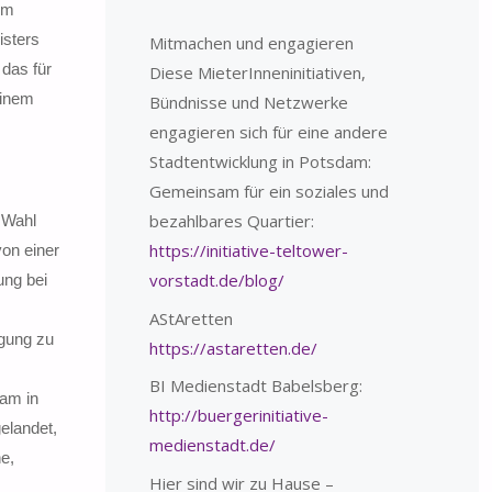
zum
isters
Mitmachen und engagieren
 das für
Diese MieterInneninitiativen,
einem
Bündnisse und Netzwerke
engagieren sich für eine andere
Stadtentwicklung in Potsdam:
Gemeinsam für ein soziales und
bezahlbares Quartier:
r Wahl
https://initiative-teltower-
von einer
vorstadt.de/blog/
ung bei
AStAretten
igung zu
https://astaretten.de/
BI Medienstadt Babelsberg:
dam in
http://buergerinitiative-
gelandet,
medienstadt.de/
e,
Hier sind wir zu Hause –