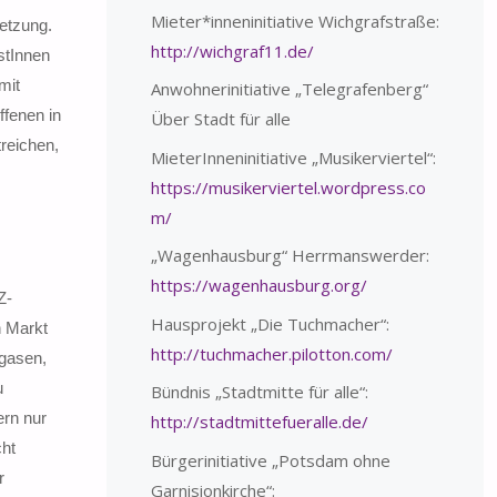
Mieter*inneninitiative Wichgrafstraße:
etzung.
http://wichgraf11.de/
stInnen
mit
Anwohnerinitiative „Telegrafenberg“
fenen in
Über Stadt für alle
treichen,
MieterInneninitiative „Musikerviertel“:
https://musikerviertel.wordpress.co
m/
„Wagenhausburg“ Herrmanswerder:
https://wagenhausburg.org/
Z-
Hausprojekt „Die Tuchmacher“:
n Markt
http://tuchmacher.pilotton.com/
rgasen,
u
Bündnis „Stadtmitte für alle“:
ern nur
http://stadtmittefueralle.de/
ht
Bürgerinitiative „Potsdam ohne
r
Garnisionkirche“: