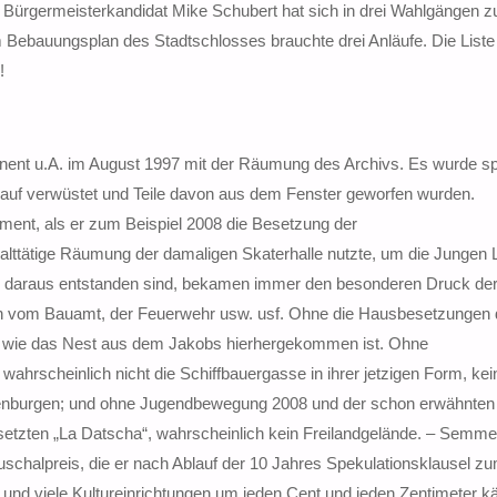
Bürgermeisterkandidat Mike Schubert hat sich in drei Wahlgängen 
ebauungsplan des Stadtschlosses brauchte drei Anläufe. Die Liste 
!
rnent u.A. im August 1997 mit der Räumung des Archivs. Es wurde sp
arauf verwüstet und Teile davon aus dem Fenster geworfen wurden.
nt, als er zum Beispiel 2008 die Besetzung der
lttätige Räumung der damaligen Skaterhalle nutzte, um die Jungen 
ie daraus entstanden sind, bekamen immer den besonderen Druck de
gen vom Bauamt, der Feuerwehr usw. usf. Ohne die Hausbesetzungen 
adt, wie das Nest aus dem Jakobs hierhergekommen ist. Ohne
hrscheinlich nicht die Schiffbauergasse in ihrer jetzigen Form, kein
genburgen; und ohne Jugendbewegung 2008 und der schon erwähnten
esetzten „La Datscha“, wahrscheinlich kein Freilandgelände. – Semm
schalpreis, die er nach Ablauf der 10 Jahres Spekulationsklausel zu
 und viele Kultureinrichtungen um jeden Cent und jeden Zentimeter 