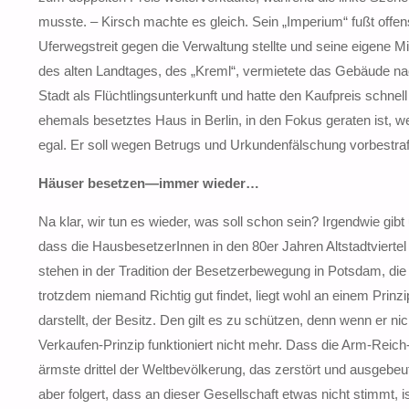
musste. – Kirsch machte es gleich. Sein „Imperium“ fußt offen
Uferwegstreit gegen die Verwaltung stellte und seine eigene Mi
des alten Landtages, des „Kreml“, vermietete das Gebäude nach
Stadt als Flüchtlingsunterkunft und hatte den Kaufpreis schne
ehemals besetztes Haus in Berlin, in den Fokus geraten ist, we
egal. Er soll wegen Betrugs und Urkundenfälschung vorbestraft
Häuser besetzen—immer wieder…
Na klar, wir tun es wieder, was soll schon sein? Irgendwie gibt
dass die HausbesetzerInnen in den 80er Jahren Altstadtviertel
stehen in der Tradition der Besetzerbewegung in Potsdam, die
trotzdem niemand Richtig gut findet, liegt wohl an einem Prinzi
darstellt, der Besitz. Den gilt es zu schützen, denn wenn er nic
Verkaufen-Prinzip funktioniert nicht mehr. Dass die Arm-Reic
ärmste drittel der Weltbevölkerung, das zerstört und ausgebe
aber folgert, dass an dieser Gesellschaft etwas nicht stimmt, i