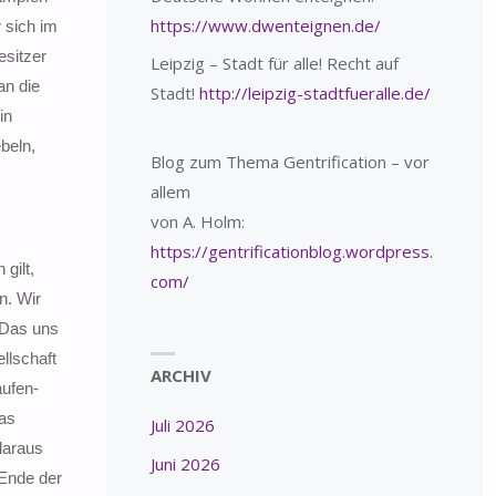
https://www.dwenteignen.de/
 sich im
esitzer
Leipzig – Stadt für alle! Recht auf
an die
Stadt!
http://leipzig-stadtfueralle.de/
in
beln,
Blog zum Thema Gentrification – vor
allem
von A. Holm:
https://gentrificationblog.wordpress.
gilt,
com/
n. Wir
 Das uns
llschaft
ARCHIV
aufen-
das
Juli 2026
daraus
Juni 2026
 Ende der