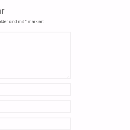
ar
elder sind mit
*
markiert