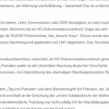
enkens, der Mahnung und Aufklärung – betrachtet! Das ist schlecht,
rdacht stehen, Linke, Kommunisten oder DDR-Nostalgiker zu sein) mac
önnten. München hat ein NS-Dokumentationszentrum! Sogar ein sehr 
te die NSDAP-Parteizentrale, das „braune Haus“. Dieses wurde dur
lbaren Nachkriegszeit geplündert und 1947 abgerissen. Das Grundstü
Grundsatzbeschluss entschied, ein NS-Dokumentationszentrum gena
 in Potsdam weiter an der Unsichtbar-Machung deutscher Geschichte
srevision, mit Unterstützung des ehemaligen Oberbürgermeisters Pl
em „Tag von Potsdam“ und dem Bombenangriff auf Potsdam, der „N
cht ernsthaft an der Errichtung der „ersten Soldatenkirche der Wehr
emokratiefeindliche Trutzburg war nicht zufällig Ort der Machtübergabe
 schließlich auf die Kirche und die Stadt zurück.