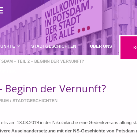
E
UNKTE
STADTGESCHICHTEN
ÜBER UNS
K
SDAM – TEIL 2 – BEGINN DER VERNUNFT?
IE UNS
– Beginn der Vernunft?
SUCHE
TRUM
/
STADTGESCHICHTEN
its am 18.03.2019 in der Nikolaikirche eine Gedenkveranstaltung sta
ktivere Auseinandersetzung mit der NS-Geschichte von Potsdam 