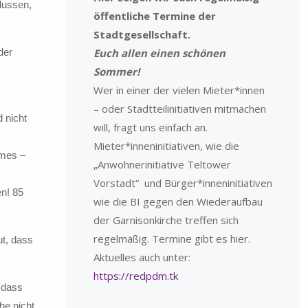
flussen,
öffentliche Termine der
Stadtgesellschaft.
der
Euch allen einen schönen
Sommer!
Wer in einer der vielen Mieter*innen
– oder Stadtteilinitiativen mitmachen
 nicht
will, fragt uns einfach an.
Mieter*inneninitiativen, wie die
imes –
„Anwohnerinitiative Teltower
Vorstadt“ und Bürger*inneninitiativen
en! 85
wie die BI gegen den Wiederaufbau
der Garnisonkirche treffen sich
regelmäßig. Termine gibt es hier.
ut, dass
Aktuelles auch unter:
https://redpdm.tk
, dass
he nicht