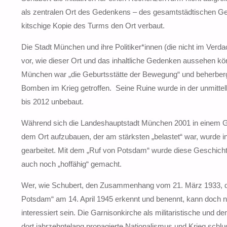
als zentralen Ort des Gedenkens – des gesamtstädtischen Ged
kitschige Kopie des Turms den Ort verbaut.
Die Stadt München und ihre Politiker*innen (die nicht im Ve
vor, wie dieser Ort und das inhaltliche Gedenken aussehen k
München war „die Geburtsstätte der Bewegung“ und beherberg
Bomben im Krieg getroffen. Seine Ruine wurde in der unmitte
bis 2012 unbebaut.
Während sich die Landeshauptstadt München 2001 in einem 
dem Ort aufzubauen, der am stärksten „belastet“ war, wurde
gearbeitet. Mit dem „Ruf von Potsdam“ wurde diese Geschicht
auch noch „hoffähig“ gemacht.
Wer, wie Schubert, den Zusammenhang vom 21. März 1933, d
Potsdam“ am 14. April 1945 erkennt und benennt, kann doch ni
interessiert sein. Die Garnisonkirche als militaristische und d
dort jahrzehntelang propagierte Nationalismus und Krieg schlug