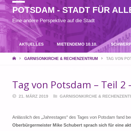
POTSDAM - STADT FÜR ALL
Eine andere Perspektive auf die Stadt
Zum
AKTUELLES
MIETENDEMO 10.10.
SCHWERP
Inhalt
START
GARNISONKIRCHE & RECHENZENTRUM
TAG VON POT
SPANNENDE RECHERCHEN UND BEITRÄGE? SPENDEN S
springen
Tag von Potsdam – Teil 2 
21. MÄRZ 2019
GARNISONKIRCHE & RECHENZEN
Anlässlich des „Jahrestages“ des Tages von Potsdam fand bere
Oberbürgermeister Mike Schubert sprach sich für eine a