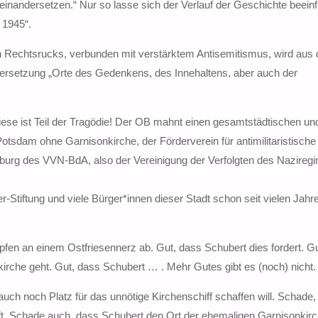
seinandersetzen.“ Nur so lasse sich der Verlauf der Geschichte beein
 1945“.
en Rechtsrucks, verbunden mit verstärktem Antisemitismus, wird aus 
ersetzung „Orte des Gedenkens, des Innehaltens, aber auch der
ese ist Teil der Tragödie! Der OB mahnt einen gesamtstädtischen und
otsdam ohne Garnisonkirche, der Förderverein für antimilitaristische
burg des VVN-BdA, also der Vereinigung der Verfolgten des Nazireg
r-Stiftung und viele Bürger*innen dieser Stadt schon seit vielen Jahr
pfen an einem Ostfriesennerz ab. Gut, dass Schubert dies fordert. G
irche geht. Gut, dass Schubert … . Mehr Gutes gibt es (noch) nicht.
auch noch Platz für das unnötige Kirchenschiff schaffen will. Schade
ift. Schade auch, dass Schubert den Ort der ehemaligen Garnisonkirc