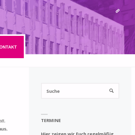
ONTAKT
Suchen
SUCHE
nach:
TERMINE
tt.
aus.
Hier zeigen wir Euch regelmäßig