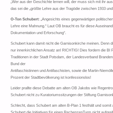
„Wer aus der Geschichte lernen will, der muss sich mit ihr au
das sei die „größte Lehre aus der Tragödie zwischen 1933 und
O-Ton Schubert
: „Angesichts eines gegenwärtigen politisch
Lehre eine Mahnung.“ Laut OB braucht es für diese Auseinand
Dokumentation und Erforschung“.
Schubert kann damit nicht die Garnisonkirche meinen. Denn di
nur innerkirchlichen Ansatz an! RICHTIG! Dies fordern die BI P
Traditionen in der Stadt Potsdam, der Landesverband Branden
Bund der
Antifaschistinnen und Antifaschisten, sowie die Martin-Niemölle
Prozent der Stadtbevölkerung ist konfessionslos!
Leider prallte diese Debatte am alten OB Jakobs wie Regentro
Schubert nicht zu Kuratoriumssitzungen der Stiftung Garnisonk
Schlecht, dass Schubert am alten B-Plan 1 festhält und somit 
Schubert die Initiativen für einen RechenzenTurm nicht aufgre