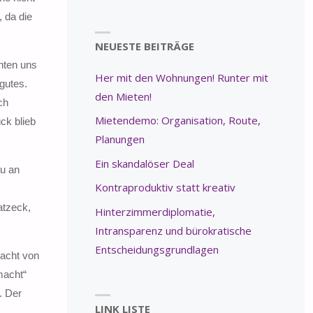
 da die
NEUESTE BEITRÄGE
hten uns
Her mit den Wohnungen! Runter mit
gutes.
den Mieten!
ch
Mietendemo: Organisation, Route,
ck blieb
Planungen
Ein skandalöser Deal
u an
Kontraproduktiv statt kreativ
atzeck,
Hinterzimmerdiplomatie,
Intransparenz und bürokratische
Entscheidungsgrundlagen
acht von
macht“
. Der
LINK LISTE