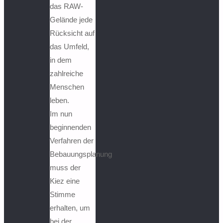
das RAW-
Gelände jede
Rücksicht auf
das Umfeld,
in dem
zahlreiche
Menschen
leben.
Im nun
beginnenden
Verfahren der
Bebauungsplanung
muss der
Kiez eine
Stimme
erhalten, um
bei der