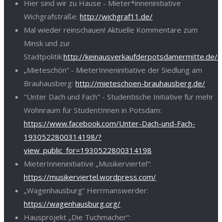
Hier sind wir zu Hause - Mieter*inneninitiative
Wichgrafstraße:
http://wichgraf11.de/
Mal wieder reinschauen! Aktuelle Kommentare zum
Minsk und zur
Stadtpolitik:
http://keinausverkaufderpotsdamermitte.de/
„Mieteschön“ - MieterInneninitiative der Siedlung am
Brauhausberg:
http://mieteschoen-brauhausberg.de/
"Unter Dach und Fach" - Studentische Initiative für mehr
Wohnraum für StudentInnen in Potsdam:
https://www.facebook.com/Unter-Dach-und-Fach-
1930522800314198/?
view_public_for=1930522800314198
MieterInneninitiative „Musikerviertel“:
https://musikerviertel.wordpress.com/
„Wagenhausburg“ Herrmanswerder:
https://wagenhausburg.org/
Hausprojekt „Die Tuchmacher“: