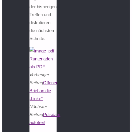
der bisherigen
Treffen und
diskutieren
die nächsten
Schritte.
Runterladen
als PDF
Vorheriger
Beitrag
Offener
Brief an die
„Linke“
Nächster
Beitrag
Potsdam
autofrei!