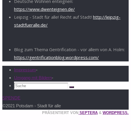
Deutsche Wohnen enteignen:
https://www.dwenteignen.de/
Leipzig - Stadt für alle! Recht auf Stadt!
http://leipzig-
stadtfueralle.de/
Blog zum Thema Gentrification - vor allem von A. Holm:
https://gentrificationblog.wordpress.com/
Impressum
-
Umgang mit Bildern
-
Suchen
Suche
nach:
SPENDE
©2021 Potsdam - Stadt für alle
PRÄSENTIERT VON
SEPTERA
&
WORDPRESS.
Zurück
nach
oben