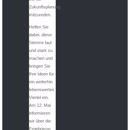
Zukunftsplanung
mitzureden.
Helfen Sie
dabei, diese
Stimme laut
und stark zu
machen und
bringen Sie
Ihre Ideen für
ein weiterhin
lebenswertes
Viertel ein.
Am 12. Mai
informieren
wir über die
Ergebnisse