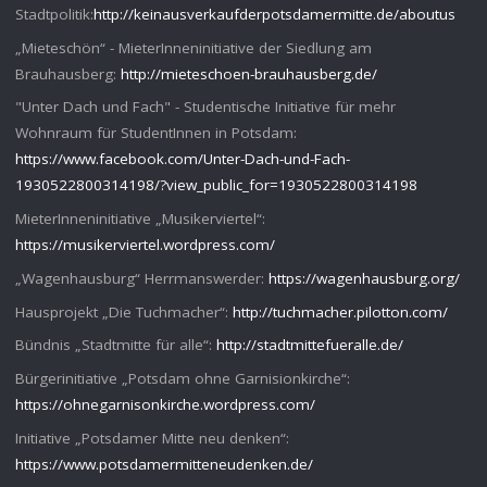
Stadtpolitik:
http://keinausverkaufderpotsdamermitte.de/aboutus
„Mieteschön“ - MieterInneninitiative der Siedlung am
Brauhausberg:
http://mieteschoen-brauhausberg.de/
"Unter Dach und Fach" - Studentische Initiative für mehr
Wohnraum für StudentInnen in Potsdam:
https://www.facebook.com/Unter-Dach-und-Fach-
1930522800314198/?view_public_for=1930522800314198
MieterInneninitiative „Musikerviertel“:
https://musikerviertel.wordpress.com/
„Wagenhausburg“ Herrmanswerder:
https://wagenhausburg.org/
Hausprojekt „Die Tuchmacher“:
http://tuchmacher.pilotton.com/
Bündnis „Stadtmitte für alle“:
http://stadtmittefueralle.de/
Bürgerinitiative „Potsdam ohne Garnisionkirche“:
https://ohnegarnisonkirche.wordpress.com/
Initiative „Potsdamer Mitte neu denken“:
https://www.potsdamermitteneudenken.de/