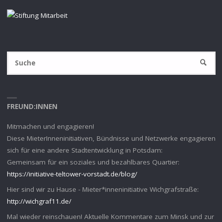
S
SUCHE
na
FREUND:INNEN
Mitmachen und engagieren!
Diese MieterInneninitiativen, Bündnisse und Netzwerke engagieren
sich für eine andere Stadtentwicklung in Potsdam:
Gemeinsam für ein soziales und bezahlbares Quartier:
https://initiative-teltower-vorstadt.de/blog/
Hier sind wir zu Hause - Mieter*inneninitiative Wichgrafstraße:
http://wichgraf11.de/
Mal wieder reinschauen! Aktuelle Kommentare zum Minsk und zur