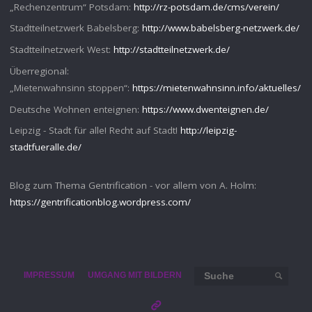
„Rechenzentrum“ Potsdam:
http://rz-potsdam.de/cms/verein/
Stadtteilnetzwerk Babelsberg:
http://www.babelsberg-netzwerk.de/
Stadtteilnetzwerk West:
http://stadtteilnetzwerk.de/
Überregional:
„Mietenwahnsinn stoppen“:
https://mietenwahnsinn.info/aktuelles/
Deutsche Wohnen enteignen:
https://www.dwenteignen.de/
Leipzig - Stadt für alle! Recht auf Stadt!
http://leipzig-
stadtfueralle.de/
Blog zum Thema Gentrification - vor allem von A. Holm:
https://gentrificationblog.wordpress.com/
Such
IMPRESSUM
UMGANG MIT BILDERN
SUCHE