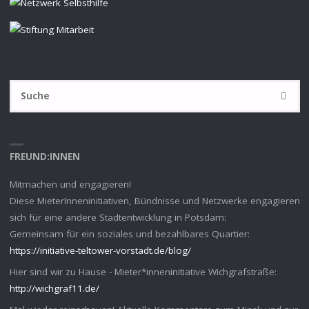
S
SUCHE
na
FREUND:INNEN
Mitmachen und engagieren!
Diese MieterInneninitiativen, Bündnisse und Netzwerke engagieren
sich für eine andere Stadtentwicklung in Potsdam:
Gemeinsam für ein soziales und bezahlbares Quartier:
https://initiative-teltower-vorstadt.de/blog/
Hier sind wir zu Hause - Mieter*inneninitiative Wichgrafstraße:
http://wichgraf11.de/