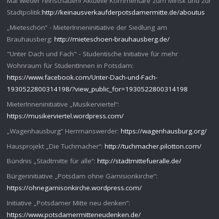
Mal wieder reinschauen! Aktuelle Kommentare zum Minsk und zur
Stadtpolitik:
http://keinausverkaufderpotsdamermitte.de/aboutus
„Mieteschön“ - MieterInneninitiative der Siedlung am
Brauhausberg:
http://mieteschoen-brauhausberg.de/
"Unter Dach und Fach" - Studentische Initiative für mehr
Wohnraum für StudentInnen in Potsdam:
https://www.facebook.com/Unter-Dach-und-Fach-
1930522800314198/?view_public_for=1930522800314198
MieterInneninitiative „Musikerviertel“:
https://musikerviertel.wordpress.com/
„Wagenhausburg“ Herrmanswerder:
https://wagenhausburg.org/
Hausprojekt „Die Tuchmacher“:
http://tuchmacher.pilotton.com/
Bündnis „Stadtmitte für alle“:
http://stadtmittefueralle.de/
Bürgerinitiative „Potsdam ohne Garnisionkirche“:
https://ohnegarnisonkirche.wordpress.com/
Initiative „Potsdamer Mitte neu denken“:
https://www.potsdamermitteneudenken.de/