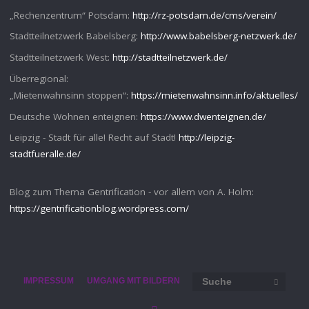
„Rechenzentrum“ Potsdam:
http://rz-potsdam.de/cms/verein/
Stadtteilnetzwerk Babelsberg:
http://www.babelsberg-netzwerk.de/
Stadtteilnetzwerk West:
http://stadtteilnetzwerk.de/
Überregional:
„Mietenwahnsinn stoppen“:
https://mietenwahnsinn.info/aktuelles/
Deutsche Wohnen enteignen:
https://www.dwenteignen.de/
Leipzig - Stadt für alle! Recht auf Stadt!
http://leipzig-
stadtfueralle.de/
Blog zum Thema Gentrification - vor allem von A. Holm:
https://gentrificationblog.wordpress.com/
Such
IMPRESSUM
UMGANG MIT BILDERN
SUCHE