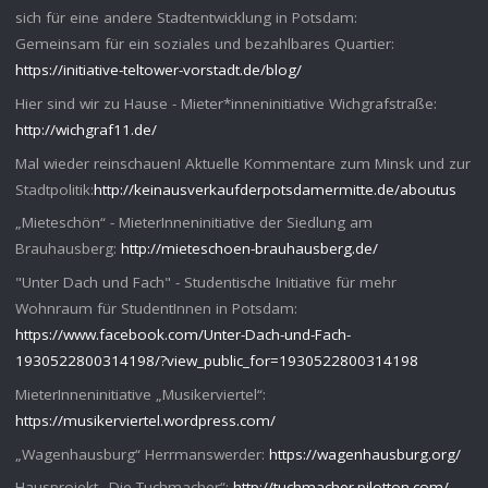
sich für eine andere Stadtentwicklung in Potsdam:
Gemeinsam für ein soziales und bezahlbares Quartier:
https://initiative-teltower-vorstadt.de/blog/
Hier sind wir zu Hause - Mieter*inneninitiative Wichgrafstraße:
http://wichgraf11.de/
Mal wieder reinschauen! Aktuelle Kommentare zum Minsk und zur
Stadtpolitik:
http://keinausverkaufderpotsdamermitte.de/aboutus
„Mieteschön“ - MieterInneninitiative der Siedlung am
Brauhausberg:
http://mieteschoen-brauhausberg.de/
"Unter Dach und Fach" - Studentische Initiative für mehr
Wohnraum für StudentInnen in Potsdam:
https://www.facebook.com/Unter-Dach-und-Fach-
1930522800314198/?view_public_for=1930522800314198
MieterInneninitiative „Musikerviertel“:
https://musikerviertel.wordpress.com/
„Wagenhausburg“ Herrmanswerder:
https://wagenhausburg.org/
Hausprojekt „Die Tuchmacher“:
http://tuchmacher.pilotton.com/