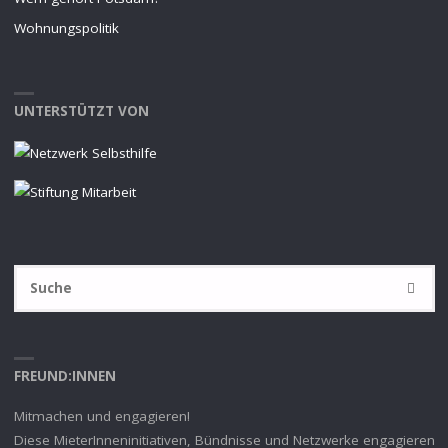
Wohnungspolitik
UNTERSTÜTZT VON
S
SUCHE
na
FREUND:INNEN
Mitmachen und engagieren!
Diese MieterInneninitiativen, Bündnisse und Netzwerke engagieren