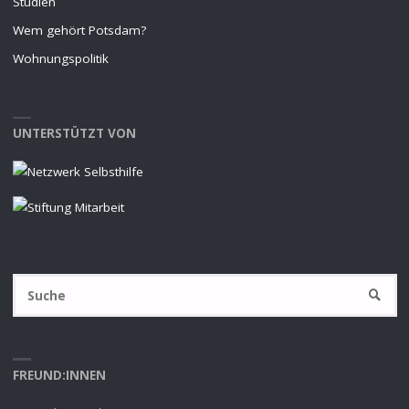
Studien
Wem gehört Potsdam?
Wohnungspolitik
UNTERSTÜTZT VON
S
SUCHE
na
FREUND:INNEN