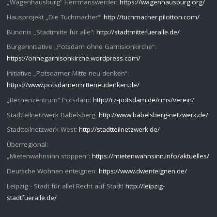
„Wagenhausburg“ Herrmanswerder:
https://wagenhausburg.org/
Hausprojekt „Die Tuchmacher“:
http://tuchmacher.pilotton.com/
Bündnis „Stadtmitte für alle“:
http://stadtmittefueralle.de/
Bürgerinitiative „Potsdam ohne Garnisionkirche“:
https://ohnegarnisonkirche.wordpress.com/
Initiative „Potsdamer Mitte neu denken“:
https://www.potsdamermitteneudenken.de/
„Rechenzentrum“ Potsdam:
http://rz-potsdam.de/cms/verein/
Stadtteilnetzwerk Babelsberg:
http://www.babelsberg-netzwerk.de/
Stadtteilnetzwerk West:
http://stadtteilnetzwerk.de/
Überregional:
„Mietenwahnsinn stoppen“:
https://mietenwahnsinn.info/aktuelles/
Deutsche Wohnen enteignen:
https://www.dwenteignen.de/
Leipzig - Stadt für alle! Recht auf Stadt!
http://leipzig-
stadtfueralle.de/