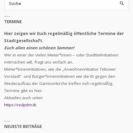
SUCHE
na
TERMINE
Hier zeigen wir Euch regelmäßig öffentliche Termine der
Stadtgesellschaft.
Euch allen einen schönen Sommer!
Wer in einer der vielen Mieter*innen – oder Stadtteilinitiativen
mitmachen will, fragt uns einfach an.
Mieter*inneninitiativen, wie die „Anwohnerinitiative Teltower
Vorstadt“ und Bürger*inneninitiativen wie die BI gegen den
Wiederaufbau der Garnisonkirche treffen sich regelmäßig.
Termine gibt es hier.
Aktuelles auch unter:
https://redpdm.tk
NEUESTE BEITRÄGE