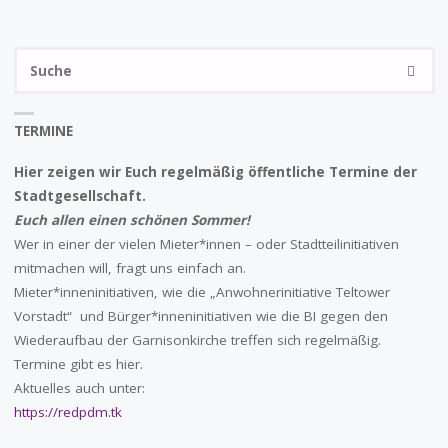
S
SUCHE
na
TERMINE
Hier zeigen wir Euch regelmäßig öffentliche Termine der
Stadtgesellschaft.
Euch allen einen schönen Sommer!
Wer in einer der vielen Mieter*innen – oder Stadtteilinitiativen
mitmachen will, fragt uns einfach an.
Mieter*inneninitiativen, wie die „Anwohnerinitiative Teltower
Vorstadt“ und Bürger*inneninitiativen wie die BI gegen den
Wiederaufbau der Garnisonkirche treffen sich regelmäßig.
Termine gibt es hier.
Aktuelles auch unter:
https://redpdm.tk