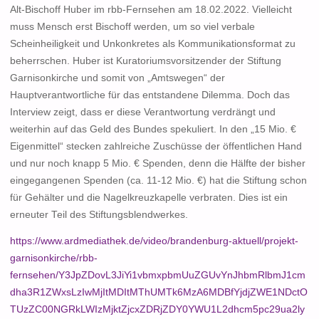
Alt-Bischoff Huber im rbb-Fernsehen am 18.02.2022. Vielleicht
muss Mensch erst Bischoff werden, um so viel verbale
Scheinheiligkeit und Unkonkretes als Kommunikationsformat zu
beherrschen. Huber ist Kuratoriumsvorsitzender der Stiftung
Garnisonkirche und somit von „Amtswegen“ der
Hauptverantwortliche für das entstandene Dilemma. Doch das
Interview zeigt, dass er diese Verantwortung verdrängt und
weiterhin auf das Geld des Bundes spekuliert. In den „15 Mio. €
Eigenmittel“ stecken zahlreiche Zuschüsse der öffentlichen Hand
und nur noch knapp 5 Mio. € Spenden, denn die Hälfte der bisher
eingegangenen Spenden (ca. 11-12 Mio. €) hat die Stiftung schon
für Gehälter und die Nagelkreuzkapelle verbraten. Dies ist ein
erneuter Teil des Stiftungsblendwerkes.
https://www.ardmediathek.de/video/brandenburg-aktuell/projekt-
garnisonkirche/rbb-
fernsehen/Y3JpZDovL3JiYi1vbmxpbmUuZGUvYnJhbmRlbmJ1cm
dha3R1ZWxsLzIwMjItMDItMThUMTk6MzA6MDBfYjdjZWE1NDctO
TUzZC00NGRkLWIzMjktZjcxZDRjZDY0YWU1L2dhcm5pc29ua2ly