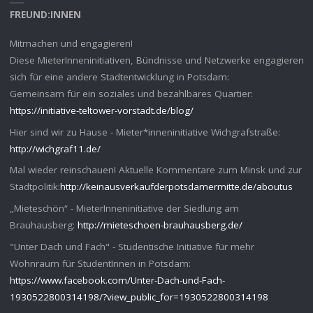
FREUND:INNEN
Mitmachen und engagieren!
Diese MieterInneninitiativen, Bündnisse und Netzwerke engagieren
sich für eine andere Stadtentwicklung in Potsdam:
Gemeinsam für ein soziales und bezahlbares Quartier:
https://initiative-teltower-vorstadt.de/blog/
Hier sind wir zu Hause - Mieter*inneninitiative Wichgrafstraße:
http://wichgraf11.de/
Mal wieder reinschauen! Aktuelle Kommentare zum Minsk und zur
Stadtpolitik:
http://keinausverkaufderpotsdamermitte.de/aboutus
„Mieteschön“ - MieterInneninitiative der Siedlung am
Brauhausberg:
http://mieteschoen-brauhausberg.de/
"Unter Dach und Fach" - Studentische Initiative für mehr
Wohnraum für StudentInnen in Potsdam:
https://www.facebook.com/Unter-Dach-und-Fach-
1930522800314198/?view_public_for=1930522800314198