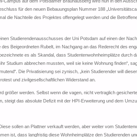
 Uni-Campus auf dem Potsdamer Brauhausberg wird nun in den Auss
gsbeschluss für den neuen Bebauungsplan Nummer 188 „Universitäts
al die Nachteile des Projektes offengelegt werden und die Betroffen
einen Studierendenausschusses der Uni Potsdam auf einen der Nacht
ie des Beigeordneten Rubelt, im Nachgang an das Rederecht des eng
nen bezeichnete es als Skandal, dass Studentenwohnheimplätze durch d
e ihr Studium abbrechen mussten, weil sie keine Wohnung finden“, sag
tend“. Die Privatisierung sei zynisch, „kein Studierender will diese
rotest und zivilgesellschaftlichen Widerstand an.
d größer werden. Selbst wenn die vagen, nicht vertraglich gesichert
, steigt das absolute Defizit mit der HPI-Erweiterung und dem Umzu
iese sollen an Plattner verkauft werden, aber weiter vom Studenten
ehmen ist, dass langfristig diese Wohnheimplätze den Studierenden un