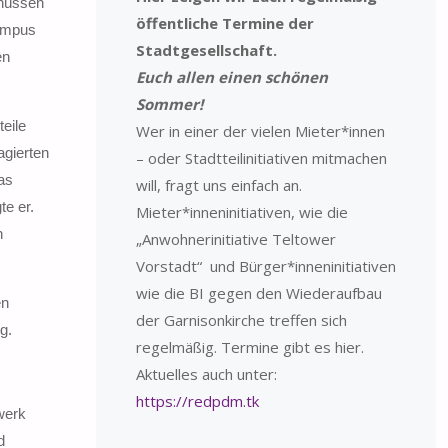
chüssen
öffentliche Termine der
campus
Stadtgesellschaft.
en
Euch allen einen schönen
Sommer!
eile
Wer in einer der vielen Mieter*innen
agierten
– oder Stadtteilinitiativen mitmachen
as
will, fragt uns einfach an.
te er.
Mieter*inneninitiativen, wie die
n
„Anwohnerinitiative Teltower
Vorstadt“ und Bürger*inneninitiativen
wie die BI gegen den Wiederaufbau
en
der Garnisonkirche treffen sich
g.
regelmäßig. Termine gibt es hier.
Aktuelles auch unter:
https://redpdm.tk
werk
d