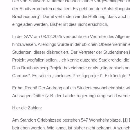
Der von Software-Milliardär Hasso Plattner vorgeschlagene
der Stadtverordneten debattiert: Es geht um den Aufstellun
Brauhausberg“. Damit verbinden wir die Hoffnung, dass auch m
eingeladen werden. Bisher ist dies nicht ersichtlich.
In der SVV am 03.12.2025 versuchte ein Vertreter des Allgem
hinzuweisen. Allerdings wurde in der üblichen Oberlehrerman
Studenten, dieser diskreditiert. Der Vertreter der Studentin
Projekt wegfallen sollen. „Ich kenne dutzende Studierende, di
Das Brauhausberg-Projekt bezeichnete er als „oligarchisch anmu
Campus“. Es sei ein „sinnloses Prestigeprojekt“. Er kündigte P
Er hat Recht! Der Andrang auf ein Studentenwohnheimplatz wir
Aussagen Dritter (z.B. der Landesregierung) umgesetzt werden
Hier die Zahlen:
Am Standort Griebnitzsee bestehen 547 Wohnheimplätze. [1] D
betrieben werden. Wie lange, ist bisher nicht bekannt. Anzun