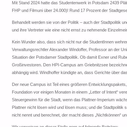
Mit Stand 2024 hatte das Studentenwerk in Potsdam 2439 Plä
FHP und Filmuni über 24.000)! Rund 17 Prozent der Stadtgesell
Behandelt werden sie von der Politik – auch der Stadtpolitik 
und ihre Vertreter wie eine nicht ernst zu nehmende Einzelme
Kein Wunder also, dass sich nicht nur die StudentInnen wehr
Verwaltungsrechtler Alexander Windoffer, Professor an der Uni
Situation der Potsdamer Stadtpolitik. Ob damit Exner und Rubel
Großinvestoren. Den HPI-Campus am Griebnitzsee bezeichnete
abhängig wird. Windhoffer kündigte an, dass Gerichte über da
Der neue Campus ist Teil eines größeren Entwicklungspakets,
Foundation vor einigen Monaten in einem „Letter of Intent“ verei
Steuergewinn für die Stadt, wenn das Plattner-Imperium wäch
Plattner nicht lösen wird und lösen muss; und die Stadtpolitik s
nicht nennt und berechnet, der macht dieses „Nichtkönnen“ und
Wir verweisen an dieser Stelle gern auf folgende Beiträge: