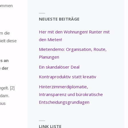
rnommen
NEUESTE BEITRÄGE
Her mit den Wohnungen! Runter mit
um die
den Mieten!
elt diese
Mietendemo: Organisation, Route,
Planungen
us an
Ein skandalöser Deal
 der
Kontraproduktiv statt kreativ
Hinterzimmerdiplomatie,
elt. [2]
Intransparenz und bürokratische
sdam.
Entscheidungsgrundlagen
pus
LINK LISTE