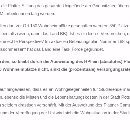
 die Platter-Stiftung das gesamte Unigelände am Griebnitzsee übe
Mitarbeiterinnen tätig werden.
en dort vor Ort 150 Wohnheimplätze geschaffen werden. 350 Plätze
 ebenfalls (wenn, dann das Land BB). Ist es ein leeres Versprechen, 
eine echte Perspektive? Im aktuellen Bebauungsplan Nummer 188 spi
gsschmerzen“ hat das Land eine Task Force gegründet.
en, so bleibt durch die Ausweitung des HPI ein (absolutes) Pl
ohnheimplätze nicht, sinkt die (prozentuale) Versorgungsrate
arauf hingewiesen, dass es an Wohngelegenheiten für Studierende mang
en, ebenso die Mieten und die Lebenshaltungskosten in der Stadt Pot
eitdem drastisch verschärft. Mit der Ausweitung des Plattner-Cam
und der Verdrängung der Uni wird sich die Wohnsituation in der Stadt