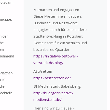
Potsdam,
Mitmachen und engagieren
Diese MieterInneninitiativen,
dgruppe,
Bündnisse und Netzwerke
engagieren sich für eine andere
Stadtentwicklung in Potsdam:
h der
Gemeinsam für ein soziales und
che
bezahlbares Quartier:
nem
https://initiative-teltower-
zunehmend
vorstadt.de/blog/
AStAretten
lattner-
https://astaretten.de/
h ein
BI Medienstadt Babelsberg:
die
http://buergerinitiative-
Nachteile
medienstadt.de/
Hier sind wir zu Hause –