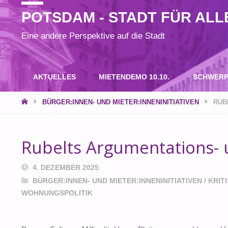
POTSDAM - STADT FÜR ALL
Eine andere Perspektive auf die Stadt
Zum
AKTUELLES
MIETENDEMO 10.10.
SCHWERP
Inhalt
START
BÜRGER:INNEN- UND MIETER:INNENINITIATIVEN
RUB
SPANNENDE RECHERCHEN UND BEITRÄGE? SPENDEN S
springen
Rubelts Argumentations-
4. DEZEMBER 2025
BÜRGER:INNEN- UND MIETER:INNENINITIATIVEN
/
KRIT
WOHNUNGSPOLITIK