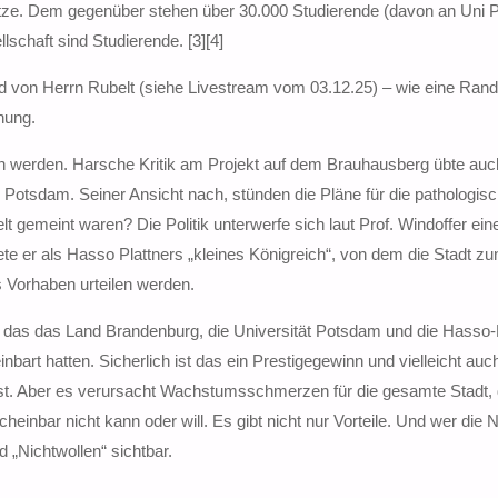
tze. Dem gegenüber stehen über 30.000 Studierende (davon an Uni 
schaft sind Studierende. [3][4]
und von Herrn Rubelt (siehe Livestream vom 03.12.25) – wie eine Ran
inung.
en werden. Harsche Kritik am Projekt auf dem Brauhausberg übte auc
 Potsdam. Seiner Ansicht nach, stünden die Pläne für die pathologis
t gemeint waren? Die Politik unterwerfe sich laut Prof. Windoffer ei
 er als Hasso Plattners „kleines Königreich“, von dem die Stadt 
s Vorhaben urteilen werden.
 das das Land Brandenburg, die Universität Potsdam und die Hasso-P
nbart hatten. Sicherlich ist das ein Prestigegewinn und vielleicht auc
st. Aber es verursacht Wachstumsschmerzen für die gesamte Stadt, 
cheinbar nicht kann oder will. Es gibt nicht nur Vorteile. Und wer die 
 „Nichtwollen“ sichtbar.