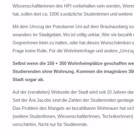
Wissenschaftlerinnen des HPI vorbehalten sein werden. Wenn
hat, sollen dort ca. 1000 zusätzliche Studentinnen und weitere 
Mit dem Umzug der Potsdamer Uni auf dem Brauhausberg soll
woanders im Stadtgebiet. Wo ist völlig unklar. Wer sie bezahlt
GegnerInnen klein zu halten, oder hat dieses Wunschdenken 
Frage keine Rolle. Für die Wohnheimfrage und andere „Umzu
Selbst wenn die 150 + 350 Wohnheimplätze geschaffen werd
Studierenden ohne Wohnung. Kommen die imaginären 350 W
Stadt sogar ab.
Auf der (veralteten) Webseite der Stadt wird seit 10 Jahren d
Seit der Ära Jacobs sind die Zahlen der Studierenden gestieg
Das Problem des Mangels an bezahlbaren Wohnraum hat sich s
(weitere StudentInnen, WissenschaftlerInnen, TechnikerInnen) 
verschärfen. Nicht nur für Studierende.