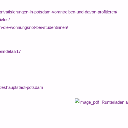
rivatisierungen-in-potsdam-vorantreiben-und-davon-profitieren/
ivlos/
en-die-wohnungsnot-bei-studentinnen/
imdetail/17
ndeshauptstadt-potsdam
Runterladen 