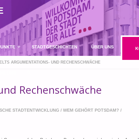
E
UNKTE
STADTGESCHICHTEN
ÜBER UNS
K
ELTS ARGUMENTATIONS- UND RECHENSCHWÄCHE
IE UNS
 und Rechenschwäche
SUCHE
ISCHE STADTENTWICKLUNG
/
WEM GEHÖRT POTSDAM?
/