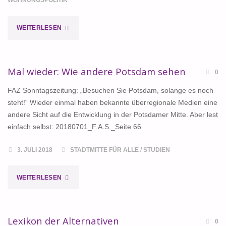
WOHNUNGSPOLITIK
"„KOMMUNALE
WEITERLESEN
IMPULSE
ZU
Mal wieder: Wie andere Potsdam sehen
0
EINER
FAZ Sonntagszeitung: „Besuchen Sie Potsdam, solange es noch
steht!“ Wieder einmal haben bekannte überregionale Medien eine
GEMEINWOHLORIENTIERTEN
andere Sicht auf die Entwicklung in der Potsdamer Mitte. Aber lest
einfach selbst: 20180701_F.A.S._Seite 66
BODENPOLITIK“"
3. JULI 2018
STADTMITTE FÜR ALLE
/
STUDIEN
"MAL
WEITERLESEN
WIEDER:
WIE
Lexikon der Alternativen
0