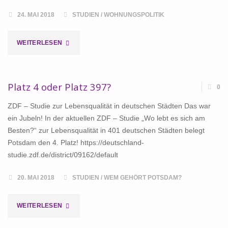
24. MAI 2018
STUDIEN
/
WOHNUNGSPOLITIK
"POTSDAM
WEITERLESEN
–
TRAUMSTADT
Platz 4 oder Platz 397?
0
FÜR
ZDF – Studie zur Lebensqualität in deutschen Städten Das war
ein Jubeln! In der aktuellen ZDF – Studie „Wo lebt es sich am
REICHE"
Besten?“ zur Lebensqualität in 401 deutschen Städten belegt
Potsdam den 4. Platz! https://deutschland-
studie.zdf.de/district/09162/default
20. MAI 2018
STUDIEN
/
WEM GEHÖRT POTSDAM?
"PLATZ
WEITERLESEN
4