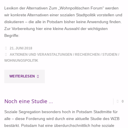
ANDERE
Lexikon der Alternativen Zum „Wohnpolitischen Forum“ werden
wir konkrete Alternativen einer sozialen Stadtpolitik vorstellen und
POTSDAM
diskutieren – die alle in Potsdam bisher keine Anwendung finden.
Zur Vorbereitung hier eine kleine Auswahl der wichtigsten
SEHEN"
Begriffe:
21. JUNI 2018
AKTIONEN UND VERANSTALTUNGEN
/
RECHERCHEN
/
STUDIEN
/
WOHNUNGSPOLITIK
"LEXIKON
WEITERLESEN
DER
ALTERNATIVEN"
Noch eine Studie …
0
Soziale Segregation besonders hoch in Potsdam Stadtmitte für
alle – diese Forderung wird durch eine aktuelle Studie des WZB
bestärkt. Potsdam hat eine überdurchschnittlich hohe soziale