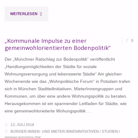
"MANIFEST:
WEITERLESEN
FÜR
EINE
„Kommunale Impulse zu einer
0
gemeinwohlorientierten Bodenpolitik“
WIRKLICH
Der „Münchner Ratschlag zur Bodenpolitik“ veröffentlicht
SOZIALE
„Handlungsmöglichkeiten der Städte für soziale
Wohnungsversorgung und lebenswerte Städte“ Am gleichen
WOHNUNGSPOLITIK!"
Wochenende wie das „Wohnpolitische Forum“ in Potsdam trafen
sich in München Stadtteilinitiativen, MieterInnengruppen und
Kommunen, um über eine andere Wohnungspolitik zu beraten.
Herausgekommen ist ein spannender Leitfaden für Städte, wie
eine gemeinwohlorietierte Wohungspolitik …
13. JULI 2018
BÜRGER:INNEN- UND MIETER:INNENINITIATIVEN
/
STUDIEN
/