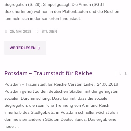
Segregation (S. 29). Simpel gesagt: Die Armen (SGB II
BezieherInnen) wohnen in den Plattenbauten und die Reichen
tummeln sich in der sanierten Innenstadt.
25. MAI 2018
STUDIEN
"NOCH
WEITERLESEN
EINE
STUDIE
Potsdam – Traumstadt für Reiche
1
…"
Potsdam – Traumstadt für Reiche Carsten Linke, 24.06.2018
Potsdam gehört zu den deutschen Städten mit der geringsten
sozialen Durchmischung. Dazu kommt, dass die soziale
Segregation, die räumliche Trennung von Arm und Reich
innerhalb des Stadtgebiets, in Potsdam schneller wächst als in
den meisten anderen Städten Deutschlands. Das ergab eine
neue …