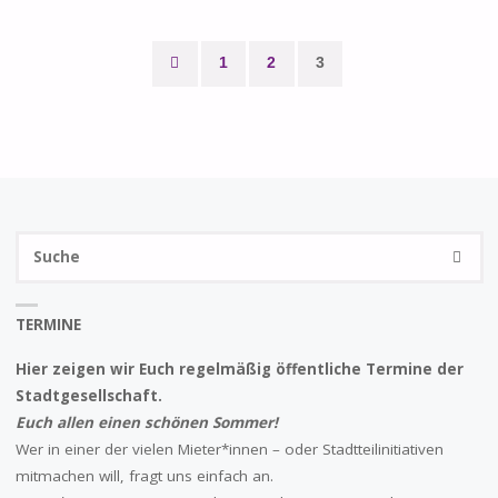
ODER
1
2
3
PLATZ
Seitennummerierung
397?"
der
Beiträge
S
SUCHE
na
TERMINE
Hier zeigen wir Euch regelmäßig öffentliche Termine der
Stadtgesellschaft.
Euch allen einen schönen Sommer!
Wer in einer der vielen Mieter*innen – oder Stadtteilinitiativen
mitmachen will, fragt uns einfach an.