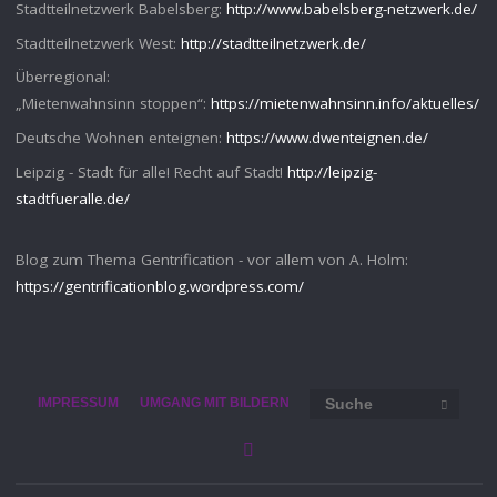
Stadtteilnetzwerk Babelsberg:
http://www.babelsberg-netzwerk.de/
Stadtteilnetzwerk West:
http://stadtteilnetzwerk.de/
Überregional:
„Mietenwahnsinn stoppen“:
https://mietenwahnsinn.info/aktuelles/
Deutsche Wohnen enteignen:
https://www.dwenteignen.de/
Leipzig - Stadt für alle! Recht auf Stadt!
http://leipzig-
stadtfueralle.de/
Blog zum Thema Gentrification - vor allem von A. Holm:
https://gentrificationblog.wordpress.com/
Such
IMPRESSUM
UMGANG MIT BILDERN
SUCHE