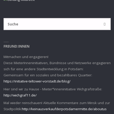
S
SUCHE
na
FREUND:INNEN
Mitmachen und engagieren!
Diese MieterInneninitiativen, Bündnisse und Netzwerke engagieren
sich für eine andere Stadtentwicklung in Potsdam:
Gemeinsam für ein soziales und bezahlbares Quartier:
https://initiative-teltower-vorstadt.de/blog/
Hier sind wir zu Hause - Mieter*inneninitiative Wichgrafstraße:
http://wichgraf11.de/
Mal wieder reinschauen! Aktuelle Kommentare zum Minsk und zur
Stadtpolitik:
http://keinausverkaufderpotsdamermitte.de/aboutus