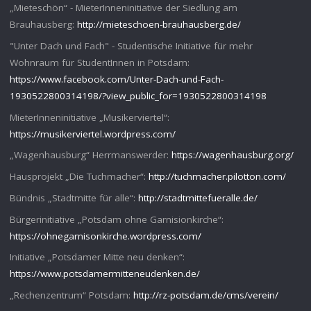
„Mieteschön“ - MieterInneninitiative der Siedlung am
Brauhausberg:
http://mieteschoen-brauhausberg.de/
"Unter Dach und Fach" - Studentische Initiative für mehr
Wohnraum für StudentInnen in Potsdam:
https://www.facebook.com/Unter-Dach-und-Fach-
1930522800314198/?view_public_for=1930522800314198
MieterInneninitiative „Musikerviertel“:
https://musikerviertel.wordpress.com/
„Wagenhausburg“ Herrmanswerder:
https://wagenhausburg.org/
Hausprojekt „Die Tuchmacher“:
http://tuchmacher.pilotton.com/
Bündnis „Stadtmitte für alle“:
http://stadtmittefueralle.de/
Bürgerinitiative „Potsdam ohne Garnisionkirche“:
https://ohnegarnisonkirche.wordpress.com/
Initiative „Potsdamer Mitte neu denken“:
https://www.potsdamermitteneudenken.de/
„Rechenzentrum“ Potsdam:
http://rz-potsdam.de/cms/verein/