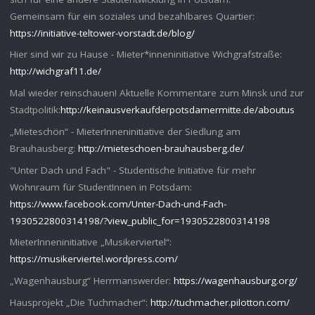
Gemeinsam für ein soziales und bezahlbares Quartier:
https://initiative-teltower-vorstadt.de/blog/
Hier sind wir zu Hause - Mieter*inneninitiative Wichgrafstraße:
http://wichgraf11.de/
Mal wieder reinschauen! Aktuelle Kommentare zum Minsk und zur
Stadtpolitik:
http://keinausverkaufderpotsdamermitte.de/aboutus
„Mieteschön“ - MieterInneninitiative der Siedlung am
Brauhausberg:
http://mieteschoen-brauhausberg.de/
"Unter Dach und Fach" - Studentische Initiative für mehr
Wohnraum für StudentInnen in Potsdam:
https://www.facebook.com/Unter-Dach-und-Fach-
1930522800314198/?view_public_for=1930522800314198
MieterInneninitiative „Musikerviertel“:
https://musikerviertel.wordpress.com/
„Wagenhausburg“ Herrmanswerder:
https://wagenhausburg.org/
Hausprojekt „Die Tuchmacher“:
http://tuchmacher.pilotton.com/