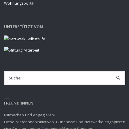
Wohnungspolitik
UNTERSTÜTZT VON
S
SUCHE
na
FREUND:INNEN
Mitmachen und engagieren!
Diese MieterInneninitiativen, Bündnisse und Netzwerke engagieren
sich für eine andere Stadtentwicklung in Potsdam: