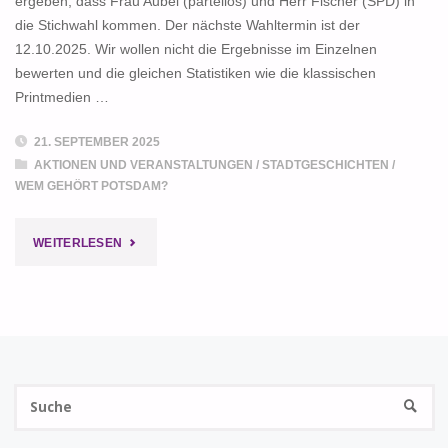
ergeben, dass Frau Aubel (parteilos) und Herr Fischer (SPD) in
die Stichwahl kommen. Der nächste Wahltermin ist der
12.10.2025. Wir wollen nicht die Ergebnisse im Einzelnen
bewerten und die gleichen Statistiken wie die klassischen
Printmedien …
21. SEPTEMBER 2025
AKTIONEN UND VERANSTALTUNGEN
/
STADTGESCHICHTEN
/
WEM GEHÖRT POTSDAM?
"WER
WEITERLESEN
DIE
WAHL
HATTE
S
…"
SUCHE
na