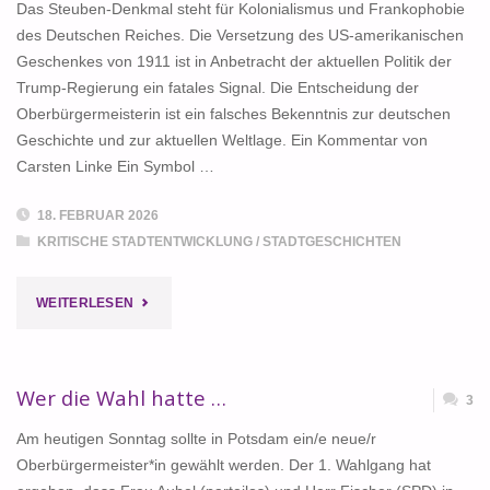
Das Steuben-Denkmal steht für Kolonialismus und Frankophobie
des Deutschen Reiches. Die Versetzung des US-amerikanischen
Geschenkes von 1911 ist in Anbetracht der aktuellen Politik der
Trump-Regierung ein fatales Signal. Die Entscheidung der
Oberbürgermeisterin ist ein falsches Bekenntnis zur deutschen
Geschichte und zur aktuellen Weltlage. Ein Kommentar von
Carsten Linke Ein Symbol …
18. FEBRUAR 2026
KRITISCHE STADTENTWICKLUNG
/
STADTGESCHICHTEN
"AUBELS
WEITERLESEN
FEHLENTSCHEIDUNG
ZUM
Wer die Wahl hatte …
3
STEUBEN-
Am heutigen Sonntag sollte in Potsdam ein/e neue/r
Oberbürgermeister*in gewählt werden. Der 1. Wahlgang hat
DENKMAL"