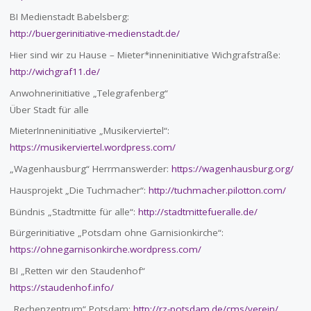
BI Medienstadt Babelsberg:
http://buergerinitiative-medienstadt.de/
Hier sind wir zu Hause – Mieter*inneninitiative Wichgrafstraße:
http://wichgraf11.de/
Anwohnerinitiative „Telegrafenberg“
Über Stadt für alle
MieterInneninitiative „Musikerviertel“:
https://musikerviertel.wordpress.com/
„Wagenhausburg“ Herrmanswerder:
https://wagenhausburg.org/
Hausprojekt „Die Tuchmacher“:
http://tuchmacher.pilotton.com/
Bündnis „Stadtmitte für alle“:
http://stadtmittefueralle.de/
Bürgerinitiative „Potsdam ohne Garnisionkirche“:
https://ohnegarnisonkirche.wordpress.com/
BI „Retten wir den Staudenhof“
https://staudenhof.info/
„Rechenzentrum“ Potsdam:
http://rz-potsdam.de/cms/verein/