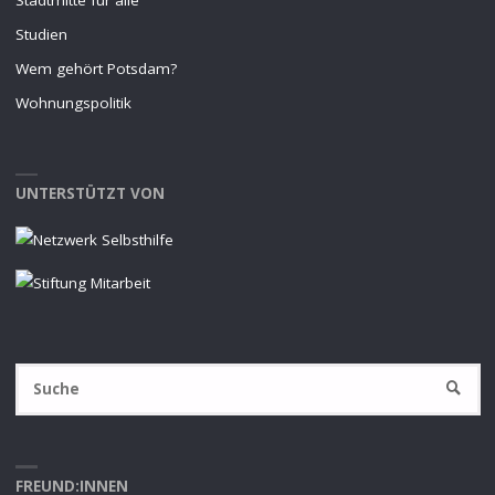
Stadtmitte für alle
Studien
Wem gehört Potsdam?
Wohnungspolitik
UNTERSTÜTZT VON
S
SUCHE
na
FREUND:INNEN