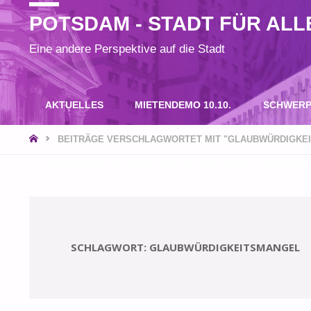
POTSDAM - STADT FÜR ALL
Eine andere Perspektive auf die Stadt
Zum
AKTUELLES
MIETENDEMO 10.10.
SCHWERP
Inhalt
START
BEITRÄGE VERSCHLAGWORTET MIT "GLAUBWÜRDIGKE
SPANNENDE RECHERCHEN UND BEITRÄGE? SPENDEN S
springen
SCHLAGWORT:
GLAUBWÜRDIGKEITSMANGEL