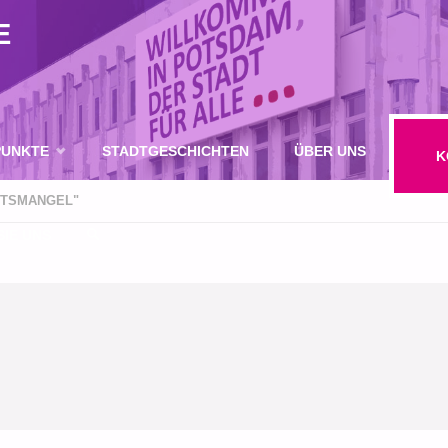
E
UNKTE
STADTGESCHICHTEN
ÜBER UNS
K
ITSMANGEL"
IE UNS
SUCHE