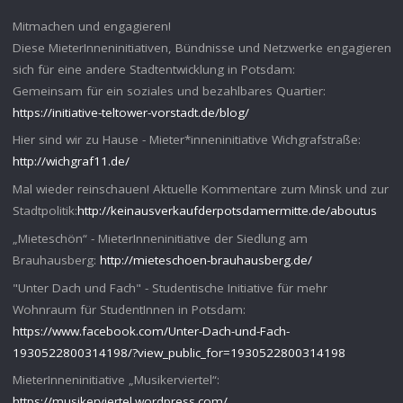
Mitmachen und engagieren!
Diese MieterInneninitiativen, Bündnisse und Netzwerke engagieren
sich für eine andere Stadtentwicklung in Potsdam:
Gemeinsam für ein soziales und bezahlbares Quartier:
https://initiative-teltower-vorstadt.de/blog/
Hier sind wir zu Hause - Mieter*inneninitiative Wichgrafstraße:
http://wichgraf11.de/
Mal wieder reinschauen! Aktuelle Kommentare zum Minsk und zur
Stadtpolitik:
http://keinausverkaufderpotsdamermitte.de/aboutus
„Mieteschön“ - MieterInneninitiative der Siedlung am
Brauhausberg:
http://mieteschoen-brauhausberg.de/
"Unter Dach und Fach" - Studentische Initiative für mehr
Wohnraum für StudentInnen in Potsdam:
https://www.facebook.com/Unter-Dach-und-Fach-
1930522800314198/?view_public_for=1930522800314198
MieterInneninitiative „Musikerviertel“:
https://musikerviertel.wordpress.com/