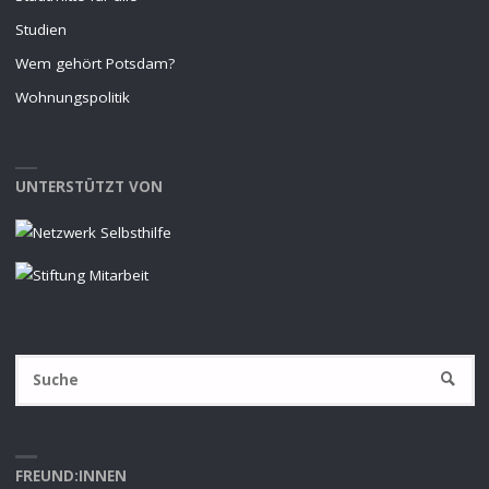
Studien
Wem gehört Potsdam?
Wohnungspolitik
UNTERSTÜTZT VON
S
SUCHE
na
FREUND:INNEN