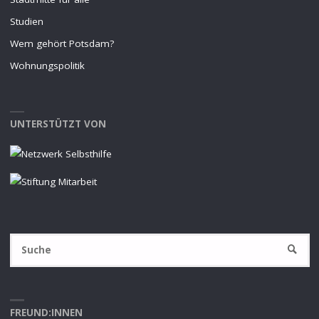
Studien
Wem gehört Potsdam?
Wohnungspolitik
UNTERSTÜTZT VON
S
SUCHE
na
FREUND:INNEN