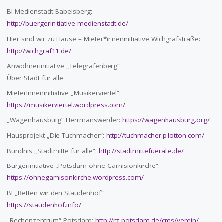
BI Medienstadt Babelsberg:
http://buergerinitiative-medienstadt.de/
Hier sind wir zu Hause – Mieter*inneninitiative Wichgrafstraße:
http://wichgraf11.de/
Anwohnerinitiative „Telegrafenberg“
Über Stadt für alle
MieterInneninitiative „Musikerviertel“:
https://musikerviertel.wordpress.com/
„Wagenhausburg“ Herrmanswerder:
https://wagenhausburg.org/
Hausprojekt „Die Tuchmacher“:
http://tuchmacher.pilotton.com/
Bündnis „Stadtmitte für alle“:
http://stadtmittefueralle.de/
Bürgerinitiative „Potsdam ohne Garnisionkirche“:
https://ohnegarnisonkirche.wordpress.com/
BI „Retten wir den Staudenhof“
https://staudenhof.info/
„Rechenzentrum“ Potsdam:
http://rz-potsdam.de/cms/verein/