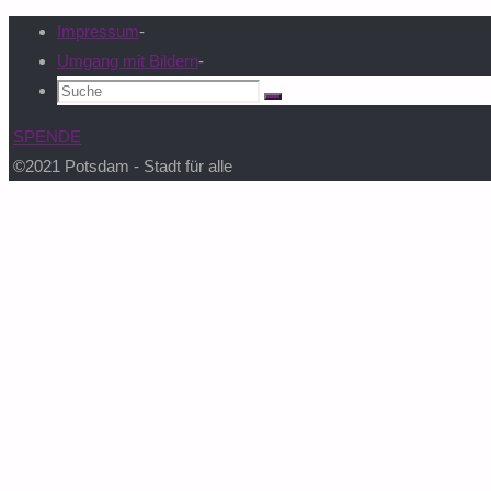
Impressum
-
Umgang mit Bildern
-
Suchen
Suche
nach:
SPENDE
©2021 Potsdam - Stadt für alle
Zurück
nach
oben