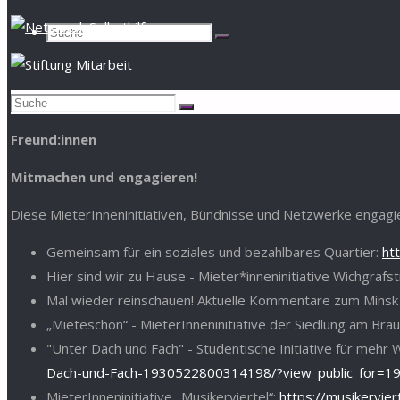
Suchen
Suche
Suche
nach:
Suchen
Suche
nach:
Freund:innen
Mitmachen und engagieren!
Diese MieterInneninitiativen, Bündnisse und Netzwerke engagie
Gemeinsam für ein soziales und bezahlbares Quartier:
ht
Hier sind wir zu Hause - Mieter*inneninitiative Wichgrafs
Mal wieder reinschauen! Aktuelle Kommentare zum Minsk u
„Mieteschön“ - MieterInneninitiative der Siedlung am Br
"Unter Dach und Fach" - Studentische Initiative für meh
Dach-und-Fach-1930522800314198/?view_public_for=
MieterInneninitiative „Musikerviertel“:
https://musikervie