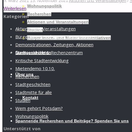
9. März 2021
19. November 2021
Aktionen und Veranstaltungen
/
S
Wohnungspolitik
"Volksinitiative
Weiterlesen
Recherchen
Kategorien
„Keine
Aktionen und Veranstaltungen
Geschenke
Aktionen und Veranstaltungen
Studien
den
Bürger:innen- und Mieter:inneninitiativen
Bürger:innen- und Mieter:inneninitiativen
Hohenzollern“
Demonstrationen, Zeitungen, Aktionen
erfolgreich!"
Garnisonkirche & Rechenzentrum
Stadtgeschichten
Kritische Stadtentwicklung
Mietendemo 10.10.
Über uns
Recherchen
Stadtgeschichten
Stadtmitte für alle
Kontakt
Studien
Wem gehört Potsdam?
Wohnungspolitik
Spannende Recherchen und Beiträge? Spenden Sie uns
Unterstützt von