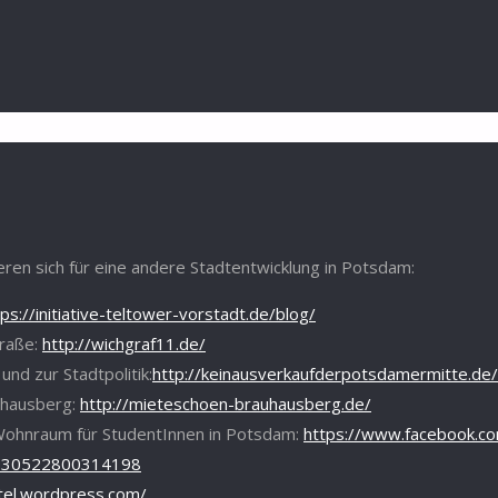
ren sich für eine andere Stadtentwicklung in Potsdam:
tps://initiative-teltower-vorstadt.de/blog/
traße:
http://wichgraf11.de/
nd zur Stadtpolitik:
http://keinausverkaufderpotsdamermitte.de
auhausberg:
http://mieteschoen-brauhausberg.de/
r Wohnraum für StudentInnen in Potsdam:
https://www.facebook.c
1930522800314198
rtel.wordpress.com/