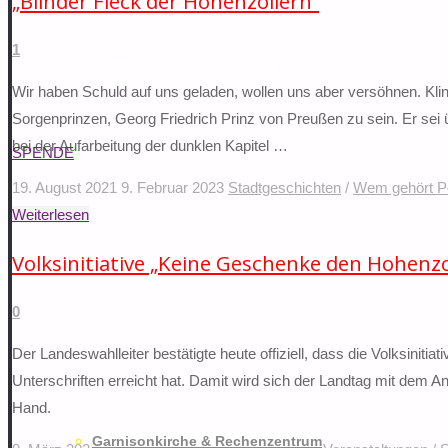
„Blinder Fleck der Hohenzollern“
nach:
1
Potsdam - Stadt für alle
Wir haben Schuld auf uns geladen, wollen uns aber versöhnen. Kli
Eine andere Perspektive auf die Stadt
Sorgenprinzen, Georg Friedrich Prinz von Preußen zu sein. Er sei ü
bei der Aufarbeitung der dunklen Kapitel …
SPENDE
19. August 2021
9. Februar 2023
Stadtgeschichten
/
Wem gehört 
"„Blinder
Weiterlesen
Zum
Fleck
Aktuelles
Inhalt
Volksinitiative „Keine Geschenke den Hohenzol
der
springen
Hohenzollern“"
0
Mietendemo 10.10.
Der Landeswahlleiter bestätigte heute offiziell, dass die Volksini
Unterschriften erreicht hat. Damit wird sich der Landtag mit dem An
Schwerpunkte
Hand.
Garnisonkirche & Rechenzentrum