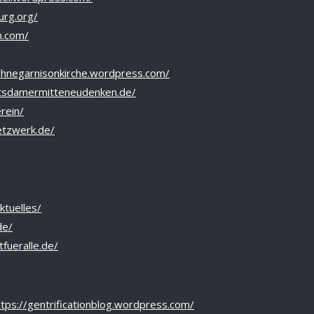
urg.org/
n.com/
ohnegarnisonkirche.wordpress.com/
tsdamermitteneudenken.de/
rein/
etzwerk.de/
ktuelles/
de/
tfueralle.de/
ttps://gentrificationblog.wordpress.com/