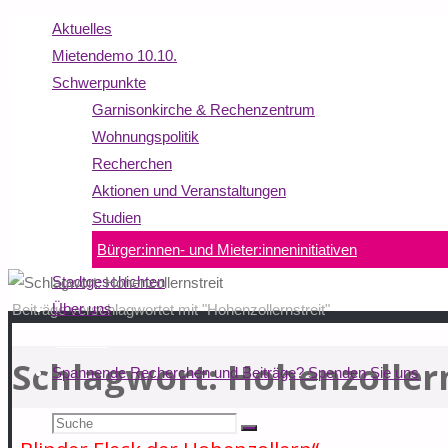
Aktuelles
Mietendemo 10.10.
Schwerpunkte
Garnisonkirche & Rechenzentrum
Wohnungspolitik
Recherchen
Aktionen und Veranstaltungen
Studien
Bürger:innen- und Mieter:inneninitiativen
Stadtgeschichten
Start
Über uns
Beiträge verschlagwortet mit "Hohenzollernstreit"
Kontakt
Schlagwort:
Hohenzollern
Spannende Recherchen und Beiträge? Spenden Sie uns
Suche
Suchen
Suche