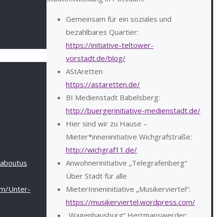
Gemeinsam für ein soziales und
bezahlbares Quartier:
https://initiative-teltower-
vorstadt.de/blog/
AStAretten
https://astaretten.de/
BI Medienstadt Babelsberg:
http://buergerinitiative-medienstadt.de/
Hier sind wir zu Hause –
Mieter*inneninitiative Wichgrafstraße:
http://wichgraf11.de/
Anwohnerinitiative „Telegrafenberg“
/aboutus
Über Stadt für alle
MieterInneninitiative „Musikerviertel“:
om/Unter-
https://musikerviertel.wordpress.com/
„Wagenhausburg“ Herrmanswerder: