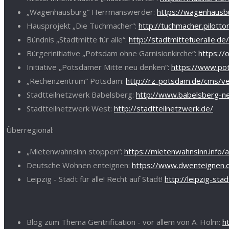
„Wagenhausburg“ Herrmanswerder:
https://wagenhausb
Hausprojekt „Die Tuchmacher“:
http://tuchmacher.pilotto
Bündnis „Stadtmitte für alle“:
http://stadtmittefueralle.de/
Bürgerinitiative „Potsdam ohne Garnisionkirche“:
https://
Initiative „Potsdamer Mitte neu denken“:
https://www.po
„Rechenzentrum“ Potsdam:
http://rz-potsdam.de/cms/ve
Stadtteilnetzwerk Babelsberg:
http://www.babelsberg-n
Stadtteilnetzwerk West:
http://stadtteilnetzwerk.de/
Überregional:
„Mietenwahnsinn stoppen“:
https://mietenwahnsinn.info/a
Deutsche Wohnen enteignen:
https://www.dwenteignen.
Leipzig - Stadt für alle! Recht auf Stadt!
http://leipzig-stad
Blog zum Thema Gentrification - vor allem von A. Holm:
h