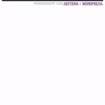
PRÄSENTIERT VON
SEPTERA
&
WORDPRESS.
Zurück
nach
oben