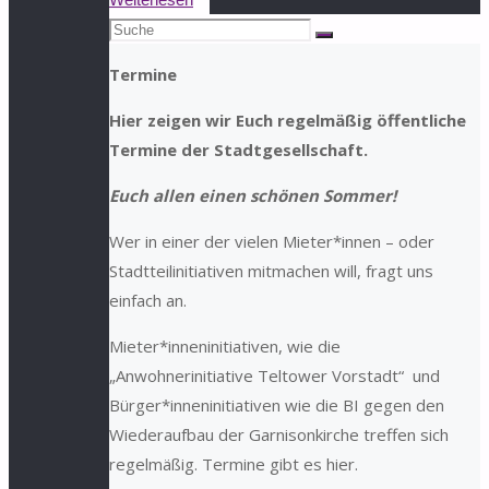
Suchen
„Keine
Suche
nach:
Geschenke
Termine
den
Hohenzollern“
Hier zeigen wir Euch regelmäßig öffentliche
erfolgreich!"
Termine der Stadtgesellschaft.
Euch allen einen schönen Sommer!
Wer in einer der vielen Mieter*innen – oder
Stadtteilinitiativen mitmachen will, fragt uns
einfach an.
Mieter*inneninitiativen, wie die
„Anwohnerinitiative Teltower Vorstadt“ und
Bürger*inneninitiativen wie die BI gegen den
Wiederaufbau der Garnisonkirche treffen sich
regelmäßig. Termine gibt es hier.