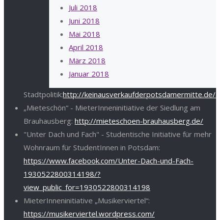
Juli 2018
Juni 2018
Mai 2018
April 2018
März 2018
Januar 2018
Stadtpolitik:
http://keinausverkaufderpotsdamermitte.de/
„Mieteschön“ - MieterInneninitiative der Siedlung am
Brauhausberg:
http://mieteschoen-brauhausberg.de/
"Unter Dach und Fach" - Studentische Initiative für mehr
Wohnraum für StudentInnen in Potsdam:
https://www.facebook.com/Unter-Dach-und-Fach-
1930522800314198/?
view_public_for=1930522800314198
MieterInneninitiative „Musikerviertel“:
https://musikerviertel.wordpress.com/