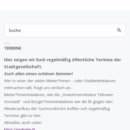
DER
BAUSTANDARDS
S
FÜR
SUCHE
na
WOHNUNGEN"
TERMINE
Hier zeigen wir Euch regelmäßig öffentliche Termine der
Stadtgesellschaft.
Euch allen einen schönen Sommer!
Wer in einer der vielen Mieter*innen – oder Stadtteilinitiativen
mitmachen will, fragt uns einfach an.
Mieter*inneninitiativen, wie die „Anwohnerinitiative Teltower
Vorstadt“ und Bürger*inneninitiativen wie die BI gegen den
Wiederaufbau der Garnisonkirche treffen sich regelmäßig.
Termine gibt es hier.
Aktuelles auch unter:
https://redpdm.tk