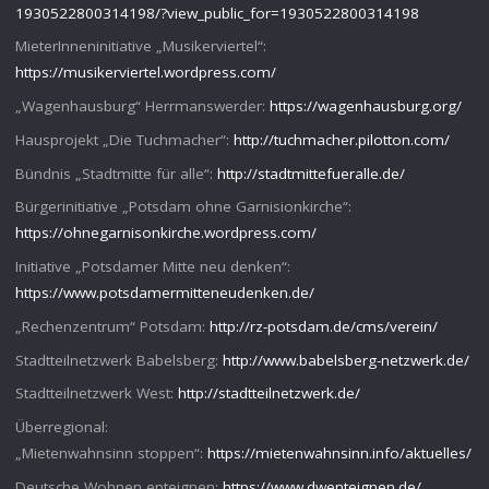
1930522800314198/?view_public_for=1930522800314198
MieterInneninitiative „Musikerviertel“:
https://musikerviertel.wordpress.com/
„Wagenhausburg“ Herrmanswerder:
https://wagenhausburg.org/
Hausprojekt „Die Tuchmacher“:
http://tuchmacher.pilotton.com/
Bündnis „Stadtmitte für alle“:
http://stadtmittefueralle.de/
Bürgerinitiative „Potsdam ohne Garnisionkirche“:
https://ohnegarnisonkirche.wordpress.com/
Initiative „Potsdamer Mitte neu denken“:
https://www.potsdamermitteneudenken.de/
„Rechenzentrum“ Potsdam:
http://rz-potsdam.de/cms/verein/
Stadtteilnetzwerk Babelsberg:
http://www.babelsberg-netzwerk.de/
Stadtteilnetzwerk West:
http://stadtteilnetzwerk.de/
Überregional:
„Mietenwahnsinn stoppen“:
https://mietenwahnsinn.info/aktuelles/
Deutsche Wohnen enteignen:
https://www.dwenteignen.de/