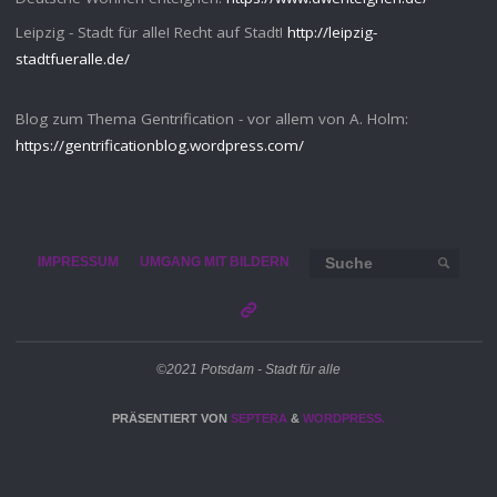
Leipzig - Stadt für alle! Recht auf Stadt!
http://leipzig-
stadtfueralle.de/
Blog zum Thema Gentrification - vor allem von A. Holm:
https://gentrificationblog.wordpress.com/
Such
IMPRESSUM
UMGANG MIT BILDERN
SUCHE
©2021 Potsdam - Stadt für alle
PRÄSENTIERT VON
SEPTERA
&
WORDPRESS.