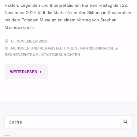
HOHENZOLLERNSTREIT"
Fakten, Legenden und Interpretationen Für den Freitag den 22.
November 2019 lädt die Martin-Niemöller-Stiftung in Kooperation
mit dem Potsdam Museum zu einem Vortrag von Stephan
Malinowski ein.
16. NOVEMBER 2019
AKTIONEN UND VERANSTALTUNGEN
/
GARNISONKIRCHE &
RECHENZENTRUM
/
STADTGESCHICHTEN
"ADEL
WEITERLESEN
UND
NATIONALSOZIALISMUS"
S
SUCHE
na