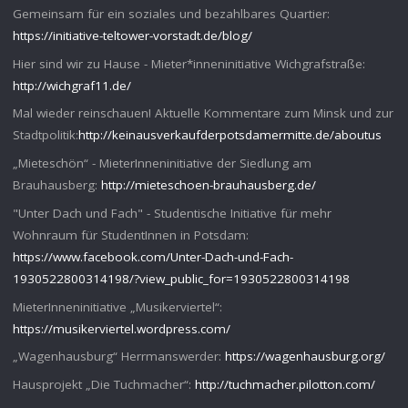
Gemeinsam für ein soziales und bezahlbares Quartier:
https://initiative-teltower-vorstadt.de/blog/
Hier sind wir zu Hause - Mieter*inneninitiative Wichgrafstraße:
http://wichgraf11.de/
Mal wieder reinschauen! Aktuelle Kommentare zum Minsk und zur
Stadtpolitik:
http://keinausverkaufderpotsdamermitte.de/aboutus
„Mieteschön“ - MieterInneninitiative der Siedlung am
Brauhausberg:
http://mieteschoen-brauhausberg.de/
"Unter Dach und Fach" - Studentische Initiative für mehr
Wohnraum für StudentInnen in Potsdam:
https://www.facebook.com/Unter-Dach-und-Fach-
1930522800314198/?view_public_for=1930522800314198
MieterInneninitiative „Musikerviertel“:
https://musikerviertel.wordpress.com/
„Wagenhausburg“ Herrmanswerder:
https://wagenhausburg.org/
Hausprojekt „Die Tuchmacher“:
http://tuchmacher.pilotton.com/