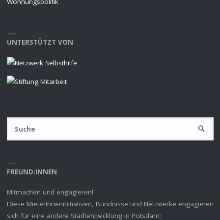
Wohnungspolitik
UNTERSTÜTZT VON
S
SUCHE
na
FREUND:INNEN
Mitmachen und engagieren!
Diese MieterInneninitiativen, Bündnisse und Netzwerke engagieren
sich für eine andere Stadtentwicklung in Potsdam: