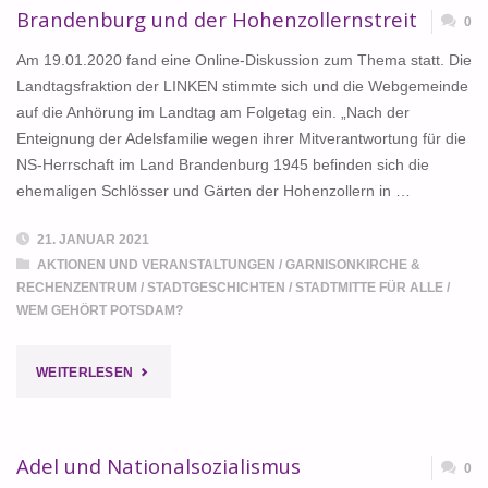
Brandenburg und der Hohenzollernstreit
0
Am 19.01.2020 fand eine Online-Diskussion zum Thema statt. Die
Landtagsfraktion der LINKEN stimmte sich und die Webgemeinde
auf die Anhörung im Landtag am Folgetag ein. „Nach der
Enteignung der Adelsfamilie wegen ihrer Mitverantwortung für die
NS-Herrschaft im Land Brandenburg 1945 befinden sich die
ehemaligen Schlösser und Gärten der Hohenzollern in …
21. JANUAR 2021
AKTIONEN UND VERANSTALTUNGEN
/
GARNISONKIRCHE &
RECHENZENTRUM
/
STADTGESCHICHTEN
/
STADTMITTE FÜR ALLE
/
WEM GEHÖRT POTSDAM?
"BRANDENBURG
WEITERLESEN
UND
DER
Adel und Nationalsozialismus
0