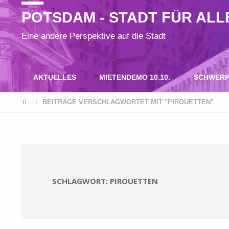
POTSDAM - STADT FÜR ALL
Eine andere Perspektive auf die Stadt
Zum
AKTUELLES
MIETENDEMO 10.10.
SCHWERP
Inhalt
START
BEITRÄGE VERSCHLAGWORTET MIT "PIROUETTEN"
SPANNENDE RECHERCHEN UND BEITRÄGE? SPENDEN S
springen
SCHLAGWORT:
PIROUETTEN