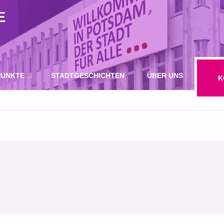
E
UNKTE
STADTGESCHICHTEN
ÜBER UNS
K
IE UNS
SUCHE