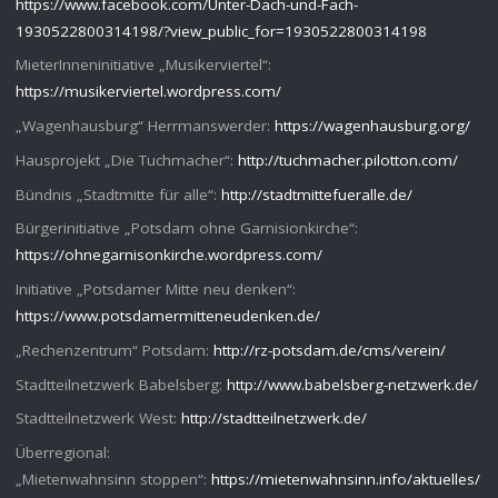
https://www.facebook.com/Unter-Dach-und-Fach-
1930522800314198/?view_public_for=1930522800314198
MieterInneninitiative „Musikerviertel“:
https://musikerviertel.wordpress.com/
„Wagenhausburg“ Herrmanswerder:
https://wagenhausburg.org/
Hausprojekt „Die Tuchmacher“:
http://tuchmacher.pilotton.com/
Bündnis „Stadtmitte für alle“:
http://stadtmittefueralle.de/
Bürgerinitiative „Potsdam ohne Garnisionkirche“:
https://ohnegarnisonkirche.wordpress.com/
Initiative „Potsdamer Mitte neu denken“:
https://www.potsdamermitteneudenken.de/
„Rechenzentrum“ Potsdam:
http://rz-potsdam.de/cms/verein/
Stadtteilnetzwerk Babelsberg:
http://www.babelsberg-netzwerk.de/
Stadtteilnetzwerk West:
http://stadtteilnetzwerk.de/
Überregional:
„Mietenwahnsinn stoppen“:
https://mietenwahnsinn.info/aktuelles/