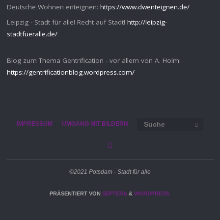
Deutsche Wohnen enteignen:
https://www.dwenteignen.de/
Leipzig - Stadt für alle! Recht auf Stadt!
http://leipzig-
stadtfueralle.de/
Blog zum Thema Gentrification - vor allem von A. Holm:
https://gentrificationblog.wordpress.com/
Such
IMPRESSUM
UMGANG MIT BILDERN
SUCHE
©2021 Potsdam - Stadt für alle
PRÄSENTIERT VON
SEPTERA
&
WORDPRESS.