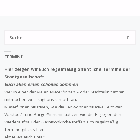
der
Beiträge
S
SUCHE
na
TERMINE
Hier zeigen wir Euch regelmäßig öffentliche Termine der
Stadtgesellschaft.
Euch allen einen schönen Sommer!
Wer in einer der vielen Mieter*innen – oder Stadtteilinitiativen
mitmachen will, fragt uns einfach an.
Mieter*inneninitiativen, wie die „Anwohnerinitiative Teltower
Vorstadt“ und Bürger*inneninitiativen wie die BI gegen den
Wiederaufbau der Garnisonkirche treffen sich regelmäßig.
Termine gibt es hier.
Aktuelles auch unter: