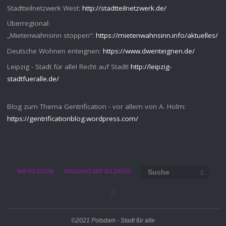
Stadtteilnetzwerk West:
http://stadtteilnetzwerk.de/
Überregional:
„Mietenwahnsinn stoppen“:
https://mietenwahnsinn.info/aktuelles/
Deutsche Wohnen enteignen:
https://www.dwenteignen.de/
Leipzig - Stadt für alle! Recht auf Stadt!
http://leipzig-
stadtfueralle.de/
Blog zum Thema Gentrification - vor allem von A. Holm:
https://gentrificationblog.wordpress.com/
Such
IMPRESSUM
UMGANG MIT BILDERN
SUCHE
©2021 Potsdam - Stadt für alle