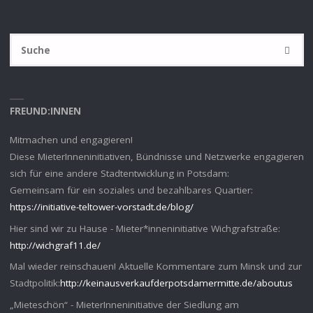
S
SUCHE
na
FREUND:INNEN
Mitmachen und engagieren!
Diese MieterInneninitiativen, Bündnisse und Netzwerke engagieren
sich für eine andere Stadtentwicklung in Potsdam:
Gemeinsam für ein soziales und bezahlbares Quartier:
https://initiative-teltower-vorstadt.de/blog/
Hier sind wir zu Hause - Mieter*inneninitiative Wichgrafstraße:
http://wichgraf11.de/
Mal wieder reinschauen! Aktuelle Kommentare zum Minsk und zur
Stadtpolitik:
http://keinausverkaufderpotsdamermitte.de/aboutus
„Mieteschön“ - MieterInneninitiative der Siedlung am