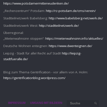
https://www.potsdamermitteneudenken.de/
„Rechenzentrum“ Potsdam:
http://rz-potsdam.de/cms/verein/
Stadtteilnetzwerk Babelsberg:
http://www.babelsberg-netzwerk.de/
Stadtteilnetzwerk West:
http://stadtteilnetzwerk.de/
Überregional:
„Mietenwahnsinn stoppen“:
https://mietenwahnsinn.info/aktuelles/
Deutsche Wohnen enteignen:
https://www.dwenteignen.de/
Leipzig - Stadt für alle! Recht auf Stadt!
http://leipzig-
stadtfueralle.de/
Blog zum Thema Gentrification - vor allem von A. Holm:
https://gentrificationblog.wordpress.com/
Such
IMPRESSUM
UMGANG MIT BILDERN
SUCHE