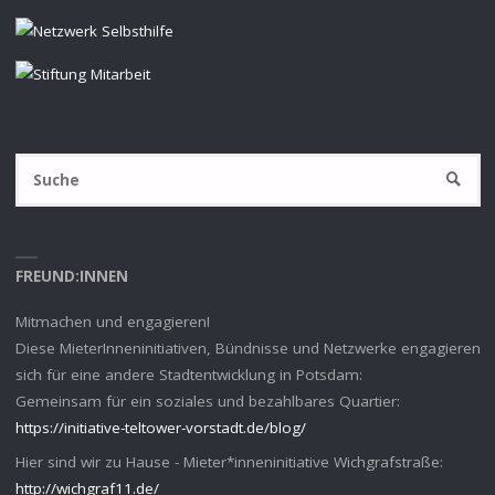
S
SUCHE
na
FREUND:INNEN
Mitmachen und engagieren!
Diese MieterInneninitiativen, Bündnisse und Netzwerke engagieren
sich für eine andere Stadtentwicklung in Potsdam:
Gemeinsam für ein soziales und bezahlbares Quartier:
https://initiative-teltower-vorstadt.de/blog/
Hier sind wir zu Hause - Mieter*inneninitiative Wichgrafstraße:
http://wichgraf11.de/