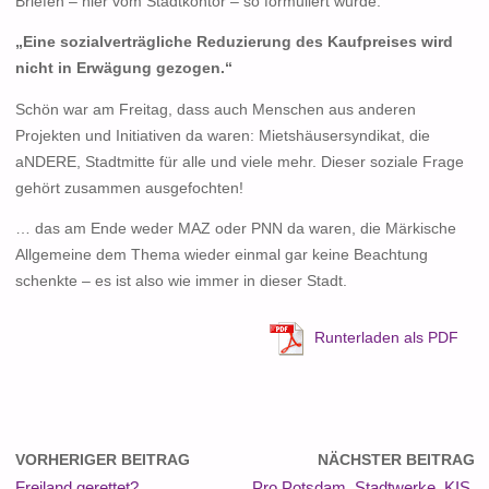
Briefen – hier vom Stadtkontor – so formuliert wurde:
„Eine sozialverträgliche Reduzierung des Kaufpreises wird
nicht in Erwägung gezogen.“
Schön war am Freitag, dass auch Menschen aus anderen
Projekten und Initiativen da waren: Mietshäusersyndikat, die
aNDERE, Stadtmitte für alle und viele mehr. Dieser soziale Frage
gehört zusammen ausgefochten!
… das am Ende weder MAZ oder PNN da waren, die Märkische
Allgemeine dem Thema wieder einmal gar keine Beachtung
schenkte – es ist also wie immer in dieser Stadt.
Runterladen als PDF
VORHERIGER BEITRAG
NÄCHSTER BEITRAG
Freiland gerettet?
Pro Potsdam, Stadtwerke, KIS,