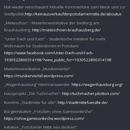
Mal wieder reinschauen! Aktuelle Kommentare zum Minsk und zur
Stadtpolitik:
http://keinausverkaufderpotsdamermitte.de/aboutus
„Mieteschön“ - MieterInneninitiative der Siedlung am
Brauhausberg:
http://mieteschoen-brauhausberg.de/
"Unter Dach und Fach" - Studentische Initiative für mehr
Wohnraum für StudentInnen in Potsdam:
https://www.facebook.com/Unter-Dach-und-Fach-
1930522800314198/?view_public_for=1930522800314198
MieterInneninitiative „Musikerviertel“:
https://musikerviertel.wordpress.com/
„Wagenhausburg“ Herrmanswerder:
https://wagenhausburg.org/
Hausprojekt „Die Tuchmacher“:
http://tuchmacher.pilotton.com/
Bündnis „Stadtmitte für alle“:
http://stadtmittefueralle.de/
Bürgerinitiative „Potsdam ohne Garnisionkirche“:
https://ohnegarnisonkirche.wordpress.com/
Initiative „Potsdamer Mitte neu denken“: