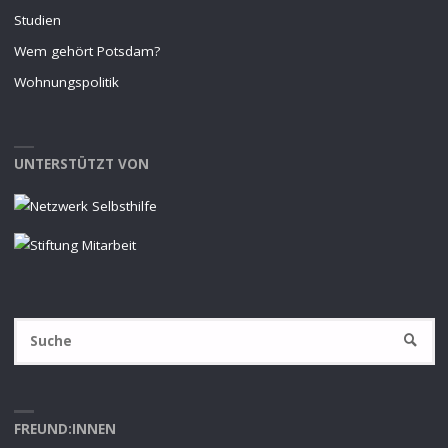
Studien
Wem gehört Potsdam?
Wohnungspolitik
UNTERSTÜTZT VON
S
SUCHE
na
FREUND:INNEN