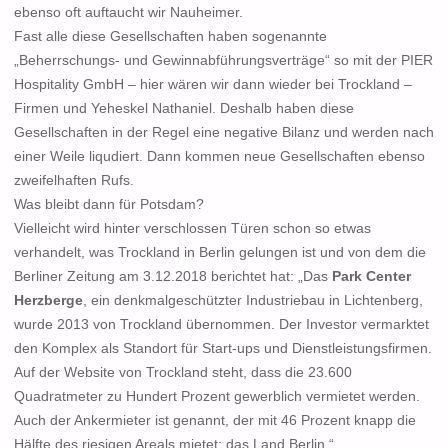
ebenso oft auftaucht wir Nauheimer.
Fast alle diese Gesellschaften haben sogenannte
„Beherrschungs- und Gewinnabführungsverträge“ so mit der
PIER
Hospitality GmbH –
hier wären wir dann wieder bei Trockland –
Firmen und
Yeheskel Nathaniel
.
Deshalb haben diese
Gesellschaften in der Regel eine negative Bilanz und werden nach
einer Weile liqudiert. Dann kommen neue Gesellschaften ebenso
zweifelhaften Rufs.
Was bleibt dann für Potsdam?
Vielleicht wird hinter verschlossen Türen schon so etwas
verhandelt, was Trockland in Berlin gelungen ist und von dem die
Berliner Zeitung
am 3.12.2018 berichtet hat: „Das
Park Center
Herzberge
, ein denkmalgeschützter Industriebau in Lichtenberg,
wurde 2013 von Trockland übernommen. Der Investor vermarktet
den Komplex als Standort für Start-ups und Dienstleistungsfirmen.
Auf der Website von Trockland steht, dass die 23.600
Quadratmeter zu Hundert Prozent gewerblich vermietet werden.
Auch der Ankermieter ist genannt, der mit 46 Prozent knapp die
Hälfte des riesigen Areals mietet:
das Land Berlin
.“