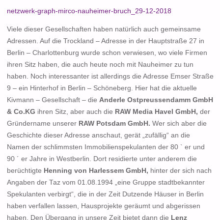
netzwerk-graph-mirco-nauheimer-bruch_29-12-2018
Viele dieser Gesellschaften haben natürlich auch gemeinsame
Adressen. Auf die Trockland – Adresse in der Hauptstraße 27 in
Berlin – Charlottenburg wurde schon verwiesen, wo viele Firmen
ihren Sitz haben, die auch heute noch mit Nauheimer zu tun
haben. Noch interessanter ist allerdings die Adresse
Emser Straße
9
– ein Hinterhof in Berlin – Schöneberg. Hier hat die aktuelle
Kivmann – Gesellschaft – die
Anderle Ostpreussendamm GmbH
& Co.KG
ihren Sitz, aber auch die
RAW Media Havel GmbH
,
der
Gründername unserer
RAW Potsdam GmbH.
Wer sich aber die
Geschichte dieser Adresse anschaut, gerät „zufällig“ an die
Namen der schlimmsten Immobilienspekulanten der 80 ` er und
90 ´ er Jahre in Westberlin. Dort residierte unter anderem die
berüchtigte
Henning von Harlessem GmbH
,
hinter der sich nach
Angaben der Taz vom 01.08.1994 „eine Gruppe stadtbekannter
Spekulanten verbirgt“, die in der Zeit Dutzende Häuser in Berlin
haben verfallen lassen, Hausprojekte geräumt und abgerissen
haben. Den Übergang in unsere Zeit bietet dann die
Lenz