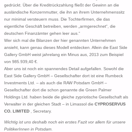
gedrückt. Über die Kreditrückzahlung fließt der Gewinn an die
ausländische Konzernmutter, die ihn an ihrem Unternehmenssitz
nur minimal versteuern muss. Die Tochterfirmen, die das
eigentliche Geschäft betreiben, werden „armgerechnet“, die
deutschen Finanzämter gehen leer aus.“
Wer sich mal die Bilanzen der hier genannten Unternehmen
ansieht, kann genau dieses Modell entdecken. Allein die
East Side
Gallery
GmbH
weist jahrelang ein Minus aus, 2013 zum Beispiel
von 985.939,40 €.
Aber uns ist noch ein spannendes Detail aufgefallen. Sowohl die
East Side Gallery
GmbH
– Gesellschafter dort ist eine
Rumbeck
Investments Ltd
. – als auch die
RAW Potsdam GmbH
–
Gesellschafter dort die schon genannte die
Green Palmer
Holdings Ltd.
haben beide die gleiche zypriotische Gesellschaft als
Verwalter in der gleichen Stadt – in Limassol die
CYPROSERVUS
CO. LIMITED
, Secretary.
Wichtig ist uns deshalb noch ein erstes Fazit vor allem für unsere
PolitikerInnen in Potsdam.