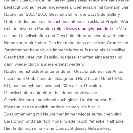
Namen
Vitali Kivmann
hat dieser gleichzeitig einige alte Netzwerke
bestätigt und auf neue hingewiesen. Gemeinsam mit Kivmann war
Nauheimer 2015/ 2016 Geschäftsführer der
East Side Gallery
GmbH Berlin
, auch ein höchst umstrittenes Trockland Projekt. Wer
sich auf diversen Portalen (
https://www.moneyhouse.de
) die Vita
solcher Gesellschaften und Geschäftsführer anschaut, wird beide
Namen sehr oft finden. Das legt nahe, dass es sich im Grunde um
Strohmänner handelt, die immer wieder aufs neue als zeitweilige
Geschäftsführer von Beteiligungsgesellschaften eingesetzt und
dann wieder durch andere ersetzt werden.
Nauheimer ist aktuell unter anderem Geschäftsführer der
Ampar
Investment GmbH
und der
Salaground Real Estate GmbH & Co.
KG
, bei moneyhouse sind seit 2005 allein 11 weitere
Gesellschaften aufgeführt, bei denen er zeitweise
Geschäftsführer, manchmal auch gleich Liquidator war. Bei
Kivmann ist das ähnlich. Andere Namen, die hier in
Zusammenhang mit Nauheimer immer wieder auftauchen sind
Lars Bruch
und natürlich immer wieder auch
Yeheskel Nathaniel
.
Hier findet man eine kleine Übersicht dieses Netzwerkes: