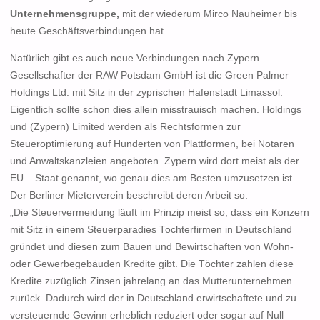
Unternehmensgruppe
,
mit der wiederum Mirco Nauheimer bis
heute Geschäftsverbindungen hat.
Natürlich gibt es auch neue Verbindungen nach
Zypern
.
Gesellschafter der RAW Potsdam GmbH ist die
Green Palmer
Holdings Ltd.
mit Sitz in der zyprischen Hafenstadt Limassol.
Eigentlich sollte schon dies allein misstrauisch machen.
Holdings
und
(
Zypern
)
Limited
werden als Rechtsformen zur
Steueroptimierung auf Hunderten von Plattformen, bei Notaren
und Anwaltskanzleien angeboten. Zypern wird dort meist als der
EU – Staat genannt, wo genau dies am Besten umzusetzen ist.
Der
Berliner Mieterverein
beschreibt deren Arbeit so:
„Die Steuervermeidung läuft im Prinzip meist so, dass ein Konzern
mit Sitz in einem Steuerparadies Tochterfirmen in Deutschland
gründet und diesen zum Bauen und Bewirtschaften von Wohn-
oder Gewerbegebäuden Kredite gibt. Die Töchter zahlen diese
Kredite zuzüglich Zinsen jahrelang an das Mutterunternehmen
zurück. Dadurch wird der in Deutschland erwirtschaftete und zu
versteuernde Gewinn erheblich reduziert oder sogar auf Null