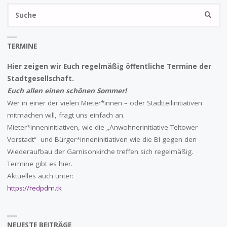
S
SUCHE
na
TERMINE
Hier zeigen wir Euch regelmäßig öffentliche Termine der
Stadtgesellschaft.
Euch allen einen schönen Sommer!
Wer in einer der vielen Mieter*innen – oder Stadtteilinitiativen
mitmachen will, fragt uns einfach an.
Mieter*inneninitiativen, wie die „Anwohnerinitiative Teltower
Vorstadt“ und Bürger*inneninitiativen wie die BI gegen den
Wiederaufbau der Garnisonkirche treffen sich regelmäßig.
Termine gibt es hier.
Aktuelles auch unter:
https://redpdm.tk
NEUESTE BEITRÄGE