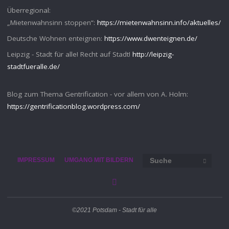
Überregional:
„Mietenwahnsinn stoppen“:
https://mietenwahnsinn.info/aktuelles/
Deutsche Wohnen enteignen:
https://www.dwenteignen.de/
Leipzig - Stadt für alle! Recht auf Stadt!
http://leipzig-
stadtfueralle.de/
Blog zum Thema Gentrification - vor allem von A. Holm:
https://gentrificationblog.wordpress.com/
Such
IMPRESSUM
UMGANG MIT BILDERN
SUCHE
©2021 Potsdam - Stadt für alle