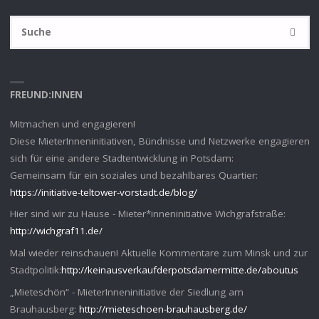
S
SUCHE
na
FREUND:INNEN
Mitmachen und engagieren!
Diese MieterInneninitiativen, Bündnisse und Netzwerke engagieren
sich für eine andere Stadtentwicklung in Potsdam:
Gemeinsam für ein soziales und bezahlbares Quartier:
https://initiative-teltower-vorstadt.de/blog/
Hier sind wir zu Hause - Mieter*inneninitiative Wichgrafstraße:
http://wichgraf11.de/
Mal wieder reinschauen! Aktuelle Kommentare zum Minsk und zur
Stadtpolitik:
http://keinausverkaufderpotsdamermitte.de/aboutus
„Mieteschön“ - MieterInneninitiative der Siedlung am
Brauhausberg:
http://mieteschoen-brauhausberg.de/