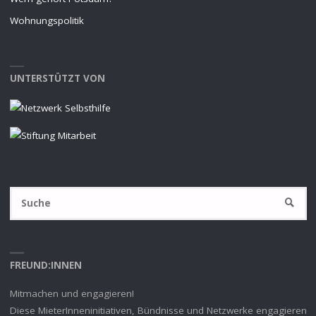
Wohnungspolitik
UNTERSTÜTZT VON
S
SUCHE
na
FREUND:INNEN
Mitmachen und engagieren!
Diese MieterInneninitiativen, Bündnisse und Netzwerke engagieren