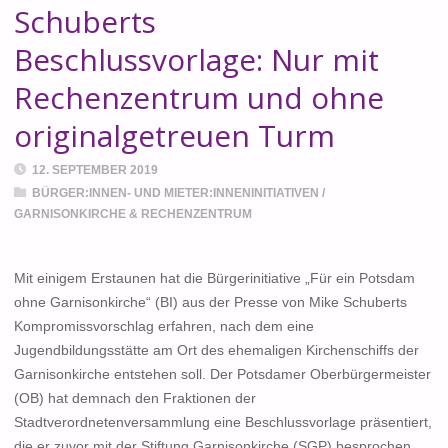
Schuberts
Beschlussvorlage: Nur mit
Rechenzentrum und ohne
originalgetreuen Turm
12. SEPTEMBER 2019
BÜRGER:INNEN- UND MIETER:INNENINITIATIVEN
/
GARNISONKIRCHE & RECHENZENTRUM
Mit einigem Erstaunen hat die Bürgerinitiative „Für ein Potsdam
ohne Garnisonkirche“ (BI) aus der Presse von Mike Schuberts
Kompromissvorschlag erfahren, nach dem eine
Jugendbildungsstätte am Ort des ehemaligen Kirchenschiffs der
Garnisonkirche entstehen soll. Der Potsdamer Oberbürgermeister
(OB) hat demnach den Fraktionen der
Stadtverordnetenversammlung eine Beschlussvorlage präsentiert,
die er zuvor mit der Stiftung Garnisonkirche (SGP) besprochen