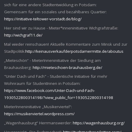
sich für eine andere Stadtentwicklung in Potsdam:
Gemeinsam für ein soziales und bezahlbares Quartier:
https://initiative-teltower-vorstadt.de/blog/
Hier sind wir zu Hause - Mieter*inneninitiative Wichgrafstraße:
http://wichgraf11.de/
Mal wieder reinschauen! Aktuelle Kommentare zum Minsk und zur
Stadtpolitik:
http://keinausverkaufderpotsdamermitte.de/aboutus
„Mieteschön“ - MieterInneninitiative der Siedlung am
Brauhausberg:
http://mieteschoen-brauhausberg.de/
"Unter Dach und Fach" - Studentische Initiative für mehr
Wohnraum für StudentInnen in Potsdam:
https://www.facebook.com/Unter-Dach-und-Fach-
1930522800314198/?view_public_for=1930522800314198
MieterInneninitiative „Musikerviertel“:
https://musikerviertel.wordpress.com/
„Wagenhausburg“ Herrmanswerder:
https://wagenhausburg.org/
Hausprojekt „Die Tuchmacher“:
http://tuchmacher.pilotton.com/