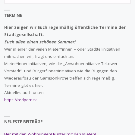
na
TERMINE
Hier zeigen wir Euch regelmäßig öffentliche Termine der
Stadtgesellschaft.
Euch allen einen schönen Sommer!
Wer in einer der vielen Mieter*innen – oder Stadtteilinitiativen
mitmachen will, fragt uns einfach an.
Mieter*inneninitiativen, wie die „Anwohnerinitiative Teltower
Vorstadt“ und Bürger*inneninitiativen wie die BI gegen den
Wiederaufbau der Garnisonkirche treffen sich regelmäßig.
Termine gibt es hier.
Aktuelles auch unter:
https://redpdm.tk
NEUESTE BEITRÄGE
Her mit den Wohnungen! Runter mit den Mieten!