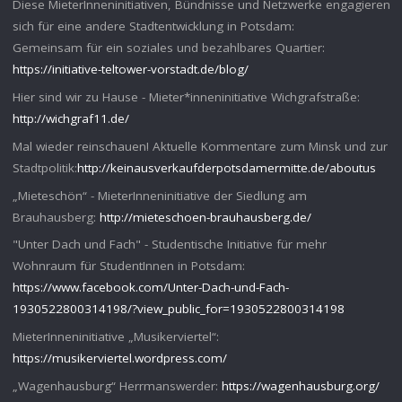
Diese MieterInneninitiativen, Bündnisse und Netzwerke engagieren
sich für eine andere Stadtentwicklung in Potsdam:
Gemeinsam für ein soziales und bezahlbares Quartier:
https://initiative-teltower-vorstadt.de/blog/
Hier sind wir zu Hause - Mieter*inneninitiative Wichgrafstraße:
http://wichgraf11.de/
Mal wieder reinschauen! Aktuelle Kommentare zum Minsk und zur
Stadtpolitik:
http://keinausverkaufderpotsdamermitte.de/aboutus
„Mieteschön“ - MieterInneninitiative der Siedlung am
Brauhausberg:
http://mieteschoen-brauhausberg.de/
"Unter Dach und Fach" - Studentische Initiative für mehr
Wohnraum für StudentInnen in Potsdam:
https://www.facebook.com/Unter-Dach-und-Fach-
1930522800314198/?view_public_for=1930522800314198
MieterInneninitiative „Musikerviertel“:
https://musikerviertel.wordpress.com/
„Wagenhausburg“ Herrmanswerder:
https://wagenhausburg.org/