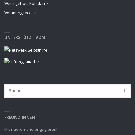
Wem gehört Potsdam?
Wohnungspolitik
UNTERSTÜTZT VON
S
SUCHE
na
FREUND:INNEN
Mitmachen und engagieren!