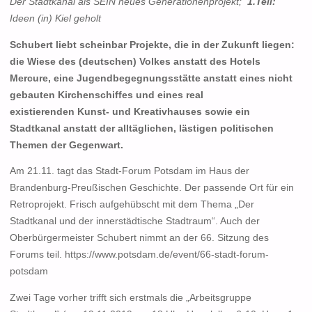
Der Stadtkanal als SEIN neues Generationenprojekt;
1.Teil:
Ideen (in) Kiel geholt
Schubert liebt scheinbar Projekte, die in der Zukunft liegen:
die Wiese des (deutschen) Volkes anstatt des Hotels
Mercure, eine Jugendbegegnungsstätte anstatt eines nicht
gebauten Kirchenschiffes und eines real
existierenden Kunst- und Kreativhauses sowie ein
Stadtkanal anstatt der alltäglichen, lästigen politischen
Themen der Gegenwart.
Am 21.11. tagt das Stadt-Forum Potsdam im Haus der
Brandenburg-Preußischen Geschichte. Der passende Ort für ein
Retroprojekt. Frisch aufgehübscht mit dem Thema „Der
Stadtkanal und der innerstädtische Stadtraum“. Auch der
Oberbürgermeister Schubert nimmt an der 66. Sitzung des
Forums teil. https://www.potsdam.de/event/66-stadt-forum-
potsdam
Zwei Tage vorher trifft sich erstmals die „Arbeitsgruppe