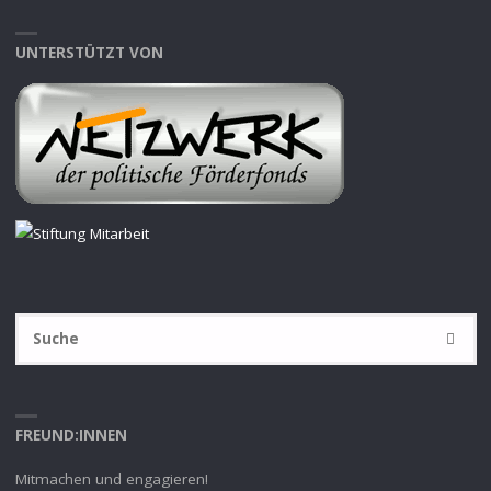
UNTERSTÜTZT VON
S
SUCHE
na
FREUND:INNEN
Mitmachen und engagieren!