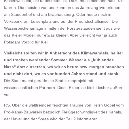
Binsenweisheit, die unbestritten ist. Dazu muss niemand nach Kiel
fahren. Die meisten von uns konnten das Jahrelang live erleben,
am Staudenhof und am Brauhausberg. Oder heute noch im
Volkspark, am Luisenplatz und auf der Freundschaftsinsel. Die
Wasserbeckenanlage inmitten der Försterstauden sieht aus wie
das Kieler Model, nur etwas kleiner. Aber vielleicht war ja auch
Potsdam Vorbild für Kiel.
Vielleicht sollten wir in Anbetracht des Klimawandels, heißer
und trocken werdender Sommer, Wasser als „kühlendes
Nass“ dort einsetzen, wo wir es heute bzw. morgen brauchen
und nicht dort, wo es vor hundert Jahren stand und stank.
Die Stadt macht gerade ein Stadtklimaprojekt mit
wissenschaftlichen Partnern. Diese Expertise bleibt bisher außen
vor.
P.S. Über die weltfremden feuchten Träume von Herrn Göpel vom
Pro-Kanal-Bauverein bezüglich Fleißgeschwindigkeit des Kanals,
der Havel und der Spree wird der Teil 2 informieren.