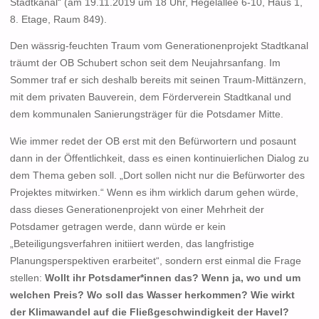
Stadtkanal“ (am 19.11.2019 um 18 Uhr, Hegelallee 6-10, Haus 1,
8. Etage, Raum 849).
Den wässrig-feuchten Traum vom Generationenprojekt Stadtkanal
träumt der OB Schubert schon seit dem Neujahrsanfang. Im
Sommer traf er sich deshalb bereits mit seinen Traum-Mittänzern,
mit dem privaten Bauverein, dem Förderverein Stadtkanal und
dem kommunalen Sanierungsträger für die Potsdamer Mitte.
Wie immer redet der OB erst mit den Befürwortern und posaunt
dann in der Öffentlichkeit, dass es einen kontinuierlichen Dialog zu
dem Thema geben soll. „Dort sollen nicht nur die Befürworter des
Projektes mitwirken.“ Wenn es ihm wirklich darum gehen würde,
dass dieses Generationenprojekt von einer Mehrheit der
Potsdamer getragen werde, dann würde er kein
„Beteiligungsverfahren initiiert werden, das langfristige
Planungsperspektiven erarbeitet“, sondern erst einmal die Frage
stellen:
Wollt ihr Potsdamer*innen das? Wenn ja, wo und um
welchen Preis? Wo soll das Wasser herkommen? Wie wirkt
der Klimawandel auf die Fließgeschwindigkeit der Havel?