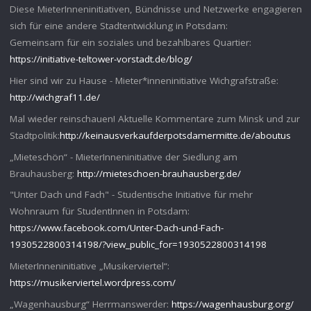
Diese MieterInneninitiativen, Bündnisse und Netzwerke engagieren
sich für eine andere Stadtentwicklung in Potsdam:
Gemeinsam für ein soziales und bezahlbares Quartier:
https://initiative-teltower-vorstadt.de/blog/
Hier sind wir zu Hause - Mieter*inneninitiative Wichgrafstraße:
http://wichgraf11.de/
Mal wieder reinschauen! Aktuelle Kommentare zum Minsk und zur
Stadtpolitik:
http://keinausverkaufderpotsdamermitte.de/aboutus
„Mieteschön“ - MieterInneninitiative der Siedlung am
Brauhausberg:
http://mieteschoen-brauhausberg.de/
"Unter Dach und Fach" - Studentische Initiative für mehr
Wohnraum für StudentInnen in Potsdam:
https://www.facebook.com/Unter-Dach-und-Fach-
1930522800314198/?view_public_for=1930522800314198
MieterInneninitiative „Musikerviertel“:
https://musikerviertel.wordpress.com/
„Wagenhausburg“ Herrmanswerder:
https://wagenhausburg.org/