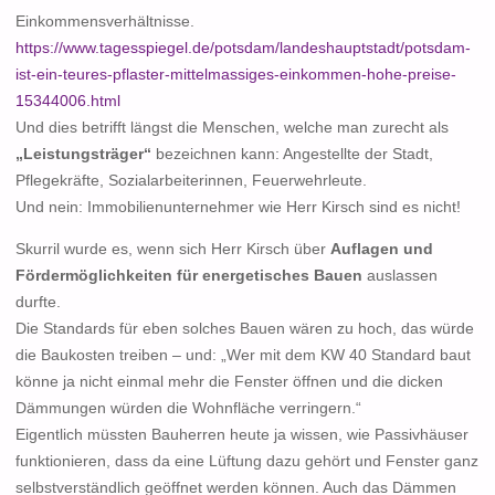
Einkommensverhältnisse.
https://www.tagesspiegel.de/potsdam/landeshauptstadt/potsdam-
ist-ein-teures-pflaster-mittelmassiges-einkommen-hohe-preise-
15344006.html
Und dies betrifft längst die Menschen, welche man zurecht als
„Leistungsträger“
bezeichnen kann: Angestellte der Stadt,
Pflegekräfte, Sozialarbeiterinnen, Feuerwehrleute.
Und nein: Immobilienunternehmer wie Herr Kirsch sind es nicht!
Skurril wurde es, wenn sich Herr Kirsch über
Auflagen und
Fördermöglichkeiten für energetisches Bauen
auslassen
durfte.
Die Standards für eben solches Bauen wären zu hoch, das würde
die Baukosten treiben – und: „Wer mit dem KW 40 Standard baut
könne ja nicht einmal mehr die Fenster öffnen und die dicken
Dämmungen würden die Wohnfläche verringern.“
Eigentlich müssten Bauherren heute ja wissen, wie Passivhäuser
funktionieren, dass da eine Lüftung dazu gehört und Fenster ganz
selbstverständlich geöffnet werden können. Auch das Dämmen