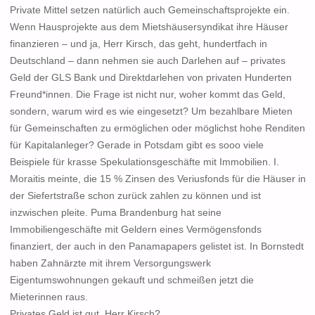
Private Mittel setzen natürlich auch Gemeinschaftsprojekte ein.
Wenn Hausprojekte aus dem Mietshäusersyndikat ihre Häuser
finanzieren – und ja, Herr Kirsch, das geht, hundertfach in
Deutschland – dann nehmen sie auch Darlehen auf – privates
Geld der GLS Bank und Direktdarlehen von privaten Hunderten
Freund*innen. Die Frage ist nicht nur, woher kommt das Geld,
sondern, warum wird es wie eingesetzt? Um bezahlbare Mieten
für Gemeinschaften zu ermöglichen oder möglichst hohe Renditen
für Kapitalanleger? Gerade in Potsdam gibt es sooo viele
Beispiele für krasse Spekulationsgeschäfte mit Immobilien. I.
Moraitis meinte, die 15 % Zinsen des Veriusfonds für die Häuser in
der Siefertstraße schon zurück zahlen zu können und ist
inzwischen pleite. Puma Brandenburg hat seine
Immobiliengeschäfte mit Geldern eines Vermögensfonds
finanziert, der auch in den Panamapapers gelistet ist. In Bornstedt
haben Zahnärzte mit ihrem Versorgungswerk
Eigentumswohnungen gekauft und schmeißen jetzt die
Mieterinnen raus.
Privates Geld ist gut, Herr Kirsch?