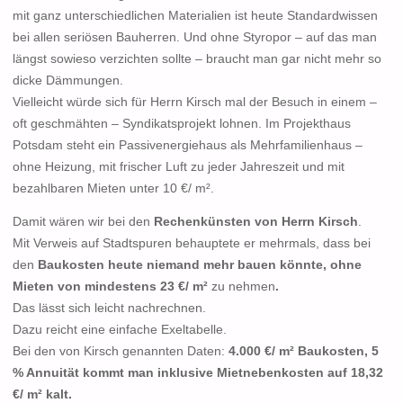
mit ganz unterschiedlichen Materialien ist heute Standardwissen
bei allen seriösen Bauherren. Und ohne Styropor – auf das man
längst sowieso verzichten sollte – braucht man gar nicht mehr so
dicke Dämmungen.
Vielleicht würde sich für Herrn Kirsch mal der Besuch in einem –
oft geschmähten – Syndikatsprojekt lohnen. Im Projekthaus
Potsdam steht ein Passivenergiehaus als Mehrfamilienhaus –
ohne Heizung, mit frischer Luft zu jeder Jahreszeit und mit
bezahlbaren Mieten unter 10 €/ m².
Damit wären wir bei den
Rechenkünsten von Herrn Kirsch
.
Mit Verweis auf Stadtspuren behauptete er mehrmals, dass bei
den
Baukosten heute niemand mehr bauen könnte, ohne
Mieten von mindestens 23 €/ m²
zu nehmen
.
Das lässt sich leicht nachrechnen.
Dazu reicht eine einfache Exeltabelle.
Bei den von Kirsch genannten Daten:
4.000 €/ m² Baukosten, 5
% Annuität kommt man inklusive Mietnebenkosten auf 18,32
€/ m² kalt.