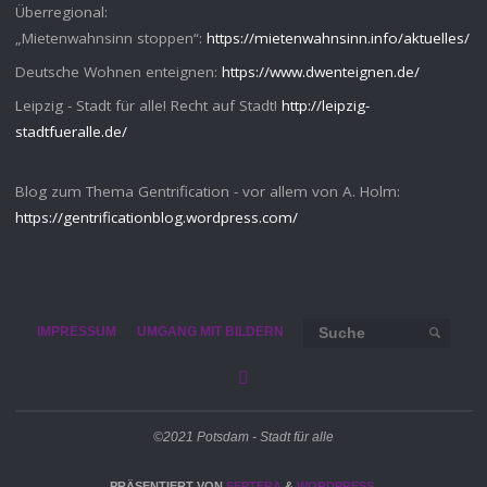
Überregional:
„Mietenwahnsinn stoppen“:
https://mietenwahnsinn.info/aktuelles/
Deutsche Wohnen enteignen:
https://www.dwenteignen.de/
Leipzig - Stadt für alle! Recht auf Stadt!
http://leipzig-
stadtfueralle.de/
Blog zum Thema Gentrification - vor allem von A. Holm:
https://gentrificationblog.wordpress.com/
Such
IMPRESSUM
UMGANG MIT BILDERN
SUCHE
©2021 Potsdam - Stadt für alle
PRÄSENTIERT VON
SEPTERA
&
WORDPRESS.