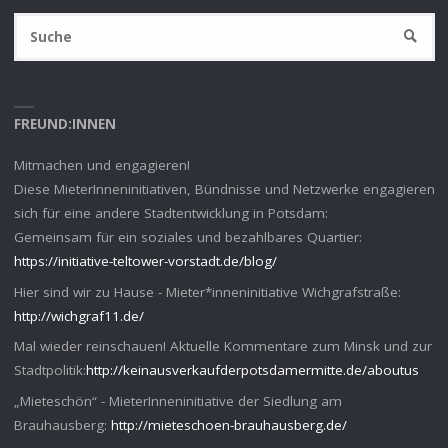
S
SUCHE
na
FREUND:INNEN
Mitmachen und engagieren!
Diese MieterInneninitiativen, Bündnisse und Netzwerke engagieren
sich für eine andere Stadtentwicklung in Potsdam:
Gemeinsam für ein soziales und bezahlbares Quartier:
https://initiative-teltower-vorstadt.de/blog/
Hier sind wir zu Hause - Mieter*inneninitiative Wichgrafstraße:
http://wichgraf11.de/
Mal wieder reinschauen! Aktuelle Kommentare zum Minsk und zur
Stadtpolitik:
http://keinausverkaufderpotsdamermitte.de/aboutus
„Mieteschön“ - MieterInneninitiative der Siedlung am
Brauhausberg:
http://mieteschoen-brauhausberg.de/