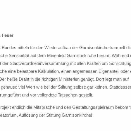
s Feuer
us Bundesmitteln für den Wiederaufbau der Garnisonkirche trampelt di
liche Sensibilität auf dem Minenfeld Garnisonkirche herum. Während 
der Stadtverordnetenversammlung mit allen Kräften um Schlichtun
rche eine belastbare Kalkulation, einen angemessen Eigenanteil oder 
Der heiße Draht in die richtigen Ministerien genügt. Dort legt man auf
genauso viel Wert wie bei der Stiftung selbst: gar keinen. Stattdess
umgeführt und vor vollendete Tatsachen gestellt.
 Projekt endlich die Mitsprache und den Gestaltungsspielraum bekomm
oratorium, Auflösung der Stiftung Garnisonkirche!