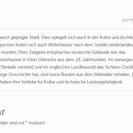
ANT
sch gepragte Stadt. Dies spiegelt sich auch in der Kultur und Archit
 Epochen finden sich auch Wohnhauser nach dem Vorbild niederlandis
tet wurden. Dem Zeitgeist entsprachen exotische Gebaude wie das
zerhauser in Klein Glienicke aus dem 19. Jahrhundert. Im norwegi
?tenteils zerstort) und im englischen Landhausstil das Schloss Cecil
ige Geschichte hat, sind keine Bauten aus dem Mittelalter erhalten. 
haben ihre Vorliebe fur Kultur und technische Leistungsfahigkeit.
ar
elder sind mit
*
markiert