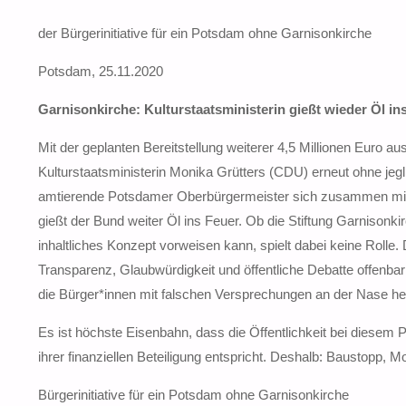
der Bürgerinitiative für ein Potsdam ohne Garnisonkirche
Potsdam, 25.11.2020
Garnisonkirche: Kulturstaatsministerin gießt wieder Öl in
Mit der geplanten Bereitstellung weiterer 4,5 Millionen Euro a
Kulturstaatsministerin Monika Grütters (CDU) erneut ohne jeg
amtierende Potsdamer Oberbürgermeister sich zusammen mit 
gießt der Bund weiter Öl ins Feuer. Ob die Stiftung Garnisonki
inhaltliches Konzept vorweisen kann, spielt dabei keine Rolle. 
Transparenz, Glaubwürdigkeit und öffentliche Debatte offenbar 
die Bürger*innen mit falschen Versprechungen an der Nase her
Es ist höchste Eisenbahn, dass die Öffentlichkeit bei diesem
ihrer finanziellen Beteiligung entspricht. Deshalb: Baustopp, M
Bürgerinitiative für ein Potsdam ohne Garnisonkirche