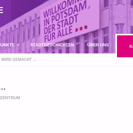
E
UNKTE
STADTGESCHICHTEN
ÜBER UNS
K
 WIRD GEMACHT …
IE UNS
 …
SUCHE
NZENTRUM