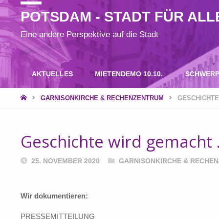
POTSDAM - STADT FÜR ALL
Eine andere Perspektive auf die Stadt
Zum
AKTUELLES
MIETENDEMO 10.10.
SCHWERP
Inhalt
START
GARNISONKIRCHE & RECHENZENTRUM
GESCHICHTE
SPANNENDE RECHERCHEN UND BEITRÄGE? SPENDEN S
springen
Geschichte wird gemacht
25. NOVEMBER 2020
GARNISONKIRCHE & RECHE
Wir dokumentieren:
PRESSEMITTEILUNG