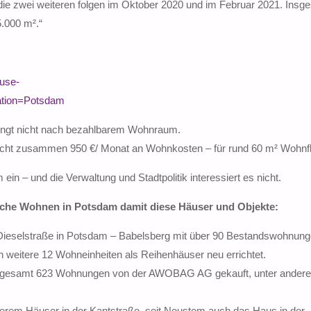
ie zwei weiteren folgen im Oktober 2020 und im Februar 2021. Insg
.000 m².“
use-
cation=Potsdam
ingt nicht nach bezahlbarem Wohnraum.
cht zusammen 950 €/ Monat an Wohnkosten – für rund 60 m² Wohnf
in – und die Verwaltung und Stadtpolitik interessiert es nicht.
sche Wohnen in Potsdam damit diese Häuser und Objekte:
 Dieselstraße in Potsdam – Babelsberg mit über 90 Bestandswohnun
weitere 12 Wohneinheiten als Reihenhäuser neu errichtet.
nsgesamt 623 Wohnungen von der AWOBAG AG gekauft, unter andere
rem Häuser in der Kantstraße, seit Neustem auch das Haus in der