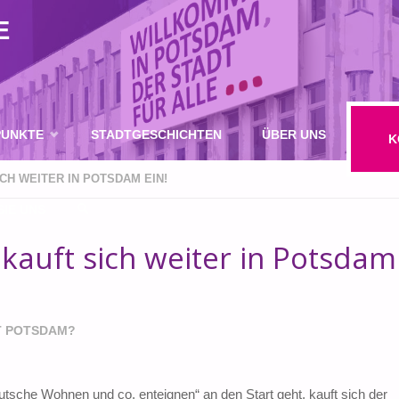
E
UNKTE
STADTGESCHICHTEN
ÜBER UNS
K
CH WEITER IN POTSDAM EIN!
IE UNS
auft sich weiter in Potsdam
SUCHE
 POTSDAM?
tsche Wohnen und co. enteignen“ an den Start geht, kauft sich der