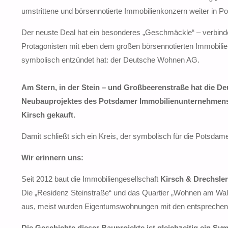
umstrittene und börsennotierte Immobilienkonzern weiter in P
Der neuste Deal hat ein besonderes „Geschmäckle“ – verbind
Protagonisten mit eben dem großen börsennotierten Immobilienk
symbolisch entzündet hat: der Deutsche Wohnen AG.
Am Stern, in der Stein – und Großbeerenstraße hat die D
Neubauprojektes des Potsdamer Immobilienunternehmens
Kirsch gekauft.
Damit schließt sich ein Kreis, der symbolisch für die Potsdam
Wir erinnern uns:
Seit 2012 baut die Immobiliengesellschaft
Kirsch & Drechsler
Die „Residenz Steinstraße“ und das Quartier „Wohnen am Wa
aus, meist wurden Eigentumswohnungen mit den entsprechen
Die Geschichte dieser Bauprojekte ist gleichzeitig ein 