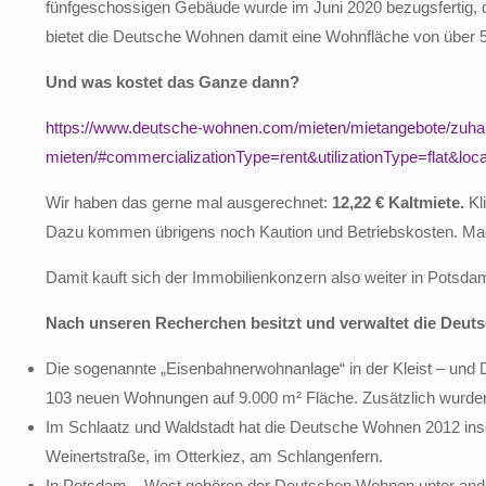
fünfgeschossigen Gebäude wurde im Juni 2020 bezugsfertig, d
bietet die Deutsche Wohnen damit eine Wohnfläche von über 5
Und was kostet das Ganze dann?
https://www.deutsche-wohnen.com/mieten/mietangebote/zuha
mieten/#commercializationType=rent&utilizationType=flat&lo
Wir haben das gerne mal ausgerechnet:
12,22 € Kaltmiete.
Kl
Dazu kommen übrigens noch Kaution und Betriebskosten. Ma
Damit kauft sich der Immobilienkonzern also weiter in Potsdam e
Nach unseren Recherchen besitzt und verwaltet die Deut
Die sogenannte „Eisenbahnerwohnanlage“ in der Kleist – und
103 neuen Wohnungen auf 9.000 m² Fläche. Zusätzlich wurden 
Im Schlaatz und Waldstadt hat die Deutsche Wohnen 2012 i
Weinertstraße, im Otterkiez, am Schlangenfern.
In Potsdam – West gehören der Deutschen Wohnen unter ande