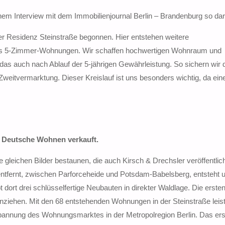
einem Interview mit dem Immobilienjournal Berlin – Brandenburg so dar
er Residenz Steinstraße begonnen. Hier entstehen weitere
2- bis 5-Zimmer-Wohnungen. Wir schaffen hochwertigen Wohnraum und
das auch nach Ablauf der 5-jährigen Gewährleistung. So sichern wir 
eitvermarktung. Dieser Kreislauf ist uns besonders wichtig, da ein
e Deutsche Wohnen verkauft.
gleichen Bilder bestaunen, die auch Kirsch & Drechsler veröffentlic
 entfernt, zwischen Parforceheide und Potsdam-Babelsberg, entsteht 
ort drei schlüsselfertige Neubauten in direkter Waldlage. Die erste
ziehen. Mit den 68 entstehenden Wohnungen in der Steinstraße leist
pannung des Wohnungsmarktes in der Metropolregion Berlin. Das ers