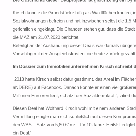
Kirsch konnte die Grundstücke billig als Waldflächen kaufen, 
Sozialwohnungen befreien und hat inzwischen selbst die 1,5
gerichtlich eingeklagt. Die Chancen stehen gut, dass die Sta
die MAZ am 21.07.2020 berichtet.
Beteiligt an der Aushandlung dieser Deals war damals übrige
Vorschlag mit den Ausgleichskosten, die heute zurück gezahl
Im Dossier zum Immobilienunternehmen Kirsch schreibt da
„2013 hatte Kirsch selbst dafür gestimmt, das Areal im Flächen
aNDERE) auf Facebook. Danach konnte er einen viel größeren 
Millionen Euro verdient, schätzt der Sozialdemokrat.“, zitie
Diesen Deal hat Wolfhard Kirsch wohl mit einem anderen Stad
Vermittlung einigte man sich schließlich auf diesen Kompromi
den WBS – Satz von 5,80 €/ m² – für 10 Jahre. Heißt: Ledigli
ein Deal.“