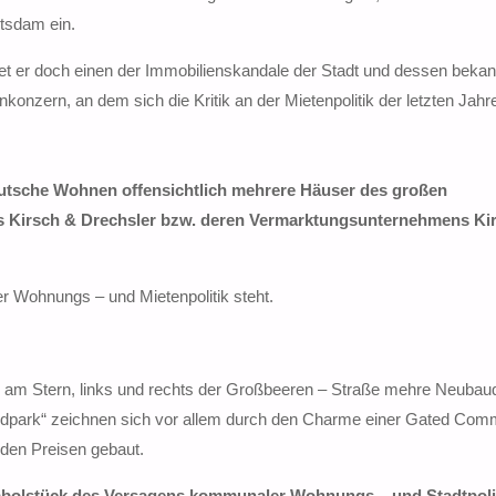
otsdam ein.
et er doch einen der Immobilienskandale der Stadt und dessen beka
onzern, an dem sich die Kritik an der Mietenpolitik der letzten Jahr
eutsche Wohnen offensichtlich mehrere Häuser des großen
 Kirsch & Drechsler bzw. deren Vermarktungsunternehmens Ki
er Wohnungs – und Mietenpolitik steht.
am Stern, links und rechts der Großbeeren – Straße mehre Neubauq
ldpark“ zeichnen sich vor allem durch den Charme einer Gated Com
den Preisen gebaut.
Symbolstück des Versagens kommunaler Wohnungs – und Stadtpolit