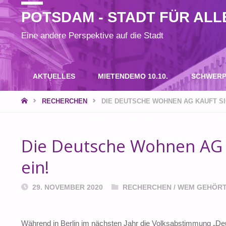
POTSDAM - STADT FÜR ALL
Eine andere Perspektive auf die Stadt
Zum
AKTUELLES
MIETENDEMO 10.10.
SCHWERP
Inhalt
START
RECHERCHEN
DIE DEUTSCHE WOHNEN AG KAUFT SI
SPANNENDE RECHERCHEN UND BEITRÄGE? SPENDEN S
springen
Die Deutsche Wohnen AG k
ein!
29. NOVEMBER 2020
RECHERCHEN
/
WEM GEHÖRT
Während in Berlin im nächsten Jahr die Volksabstimmung „Deu