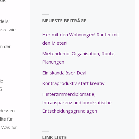
NEUESTE BEITRÄGE
ells“
uss, wie
Her mit den Wohnungen! Runter mit
den Mieten!
m der
Mietendemo: Organisation, Route,
Planungen
Ein skandalöser Deal
ie
Kontraproduktiv statt kreativ
5
Hinterzimmerdiplomatie,
Intransparenz und bürokratische
Entscheidungsgrundlagen
 dessen
te für
! Was für
LINK LISTE