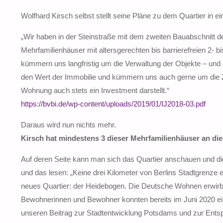
Wolfhard Kirsch selbst stellt seine Pläne zu dem Quartier in 
„Wir haben in der Steinstraße mit dem zweiten Bauabschnitt d
Mehrfamilienhäuser mit altersgerechten bis barrierefreien 
kümmern uns langfristig um die Verwaltung der Objekte – und 
den Wert der Immobilie und kümmern uns auch gerne um die Zw
Wohnung auch stets ein Investment darstellt.“
https://bvbi.de/wp-content/uploads/2019/01/IJ2018-03.pdf
Daraus wird nun nichts mehr.
Kirsch hat mindestens 3 dieser Mehrfamilienhäuser an di
Auf deren Seite kann man sich das Quartier anschauen und die 
und das lesen: „Keine drei Kilometer von Berlins Stadtgrenze
neues Quartier: der Heidebogen. Die Deutsche Wohnen erwirbt d
Bewohnerinnen und Bewohner konnten bereits im Juni 2020 ein
unseren Beitrag zur Stadtentwicklung Potsdams und zur Ents