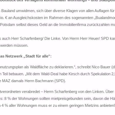
in Bauland umwidmen, sich über diverse Klagen von allen Auflagen für
 Mio. € an Ausgleichskosten im Rahmen des sogenannten „Bualandmod
dt Potsdam selbst dieses Geld an die Immobilienfirma zurückzahlen m
ns auch Herr Scharfenberg/ Die Linke. Von Herrn Herr Heuer/ SPD ka
t werden müssen.
s Netzwerk „Stadt für alle“:
nutzungsplan als Waldfläche zu deklarieren.“, schreibt Nico Bauer (d
Teil bebauen. „Mit dem Wald-Deal habe Kirsch durch Spekulation 2,
rt die MAZ damals Herrn Bachmann (SPD).
tverordneten verabredet – Herrn Scharfenberg von den Linken. Über
ss: 8 % der Wohnungen sollten mietpreisgebunden sein, davon die Hälf
ch 4 % aller Wohnungen muss er zu einem geringen Mietzins anbieten