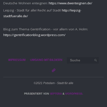
Deutsche Wohnen enteignen:
https://www.dwenteignen.de/
Leipzig - Stadt für alle! Recht auf Stadt!
http://leipzig-
stadtfueralle.de/
Blog zum Thema Gentrification - vor allem von A. Holm:
https://gentrificationblog.wordpress.com/
Such
IMPRESSUM
UMGANG MIT BILDERN
SUCHE
©2021 Potsdam - Stadt für alle
PRÄSENTIERT VON
SEPTERA
&
WORDPRESS.