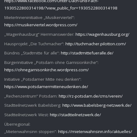
https://www.facebook.com/Unter-Dach-und-Fach-
1930522800314198/?view_public_for=1930522800314198
MieterInneninitiative „Musikerviertel“:
https://musikerviertel.wordpress.com/
„Wagenhausburg“ Herrmanswerder:
https://wagenhausburg.org/
Hausprojekt „Die Tuchmacher“:
http://tuchmacher.pilotton.com/
Bündnis „Stadtmitte für alle“:
http://stadtmittefueralle.de/
Bürgerinitiative „Potsdam ohne Garnisionkirche“:
https://ohnegarnisonkirche.wordpress.com/
Initiative „Potsdamer Mitte neu denken“:
https://www.potsdamermitteneudenken.de/
„Rechenzentrum“ Potsdam:
http://rz-potsdam.de/cms/verein/
Stadtteilnetzwerk Babelsberg:
http://www.babelsberg-netzwerk.de/
Stadtteilnetzwerk West:
http://stadtteilnetzwerk.de/
Überregional:
„Mietenwahnsinn stoppen“:
https://mietenwahnsinn.info/aktuelles/