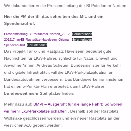
Wir dokumentieren die Pressemitteilung der BI Potsdamer Norden
Hier die PM der BI, das schreiben des MIL und ein
Spendenaufruf.
Pressemitteilung-BI-Potsdamer-Norden_22.12
Herunterladen
201217_an-BI_Raststätte-Havelseen_Original
Herunterladen
Spendenaufruf
Herunterladen
Das Projekt Tank- und Rastplatz Havelseen bedeutet gute
Nachrichten für LKW-Fahrer, schlechte für Natur, Umwelt und
Anwohner*innen. Andreas Scheuer, Bundesminister für Verkehr
und digitale Infrastruktur, will die LKW-Parkplatzsituation an
Bundesautobahnen verbessern. Das Bundesverkehrsministerium
hat einen 5-Punkte-Plan erarbeitet, damit LKW-Fahrer
bundesweit mehr Stellplätze
finden.
Mehr dazu auf:
BMVI – Ausgeruht für die lange Fahrt: So wollen
wir mehr Lkw-Parkplätze schaffen
. Deshalb soll der Rastplatz
Wolfslake geschlossen werden und ein neuer Rastplatz an der
westlichen A10 gebaut werden.