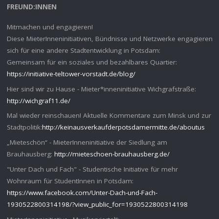
FREUND:INNEN
Mitmachen und engagieren!
Diese MieterInneninitiativen, Bündnisse und Netzwerke engagieren
sich für eine andere Stadtentwicklung in Potsdam:
Gemeinsam für ein soziales und bezahlbares Quartier:
https://initiative-teltower-vorstadt.de/blog/
Hier sind wir zu Hause - Mieter*inneninitiative Wichgrafstraße:
http://wichgraf11.de/
Mal wieder reinschauen! Aktuelle Kommentare zum Minsk und zur
Stadtpolitik:
http://keinausverkaufderpotsdamermitte.de/aboutus
„Mieteschön“ - MieterInneninitiative der Siedlung am
Brauhausberg:
http://mieteschoen-brauhausberg.de/
"Unter Dach und Fach" - Studentische Initiative für mehr
Wohnraum für StudentInnen in Potsdam:
https://www.facebook.com/Unter-Dach-und-Fach-
1930522800314198/?view_public_for=1930522800314198