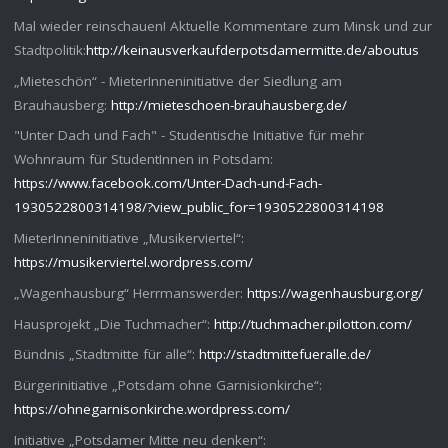
Mal wieder reinschauen! Aktuelle Kommentare zum Minsk und zur
Stadtpolitik:
http://keinausverkaufderpotsdamermitte.de/aboutus
„Mieteschön“ - MieterInneninitiative der Siedlung am
Brauhausberg:
http://mieteschoen-brauhausberg.de/
"Unter Dach und Fach" - Studentische Initiative für mehr
Wohnraum für StudentInnen in Potsdam:
https://www.facebook.com/Unter-Dach-und-Fach-
1930522800314198/?view_public_for=1930522800314198
MieterInneninitiative „Musikerviertel“:
https://musikerviertel.wordpress.com/
„Wagenhausburg“ Herrmanswerder:
https://wagenhausburg.org/
Hausprojekt „Die Tuchmacher“:
http://tuchmacher.pilotton.com/
Bündnis „Stadtmitte für alle“:
http://stadtmittefueralle.de/
Bürgerinitiative „Potsdam ohne Garnisionkirche“:
https://ohnegarnisonkirche.wordpress.com/
Initiative „Potsdamer Mitte neu denken“: