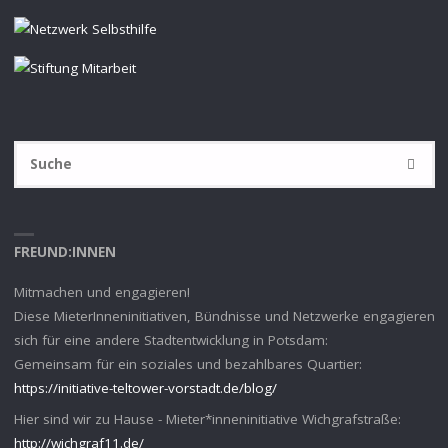
S
SUCHE
na
FREUND:INNEN
Mitmachen und engagieren!
Diese MieterInneninitiativen, Bündnisse und Netzwerke engagieren
sich für eine andere Stadtentwicklung in Potsdam:
Gemeinsam für ein soziales und bezahlbares Quartier:
https://initiative-teltower-vorstadt.de/blog/
Hier sind wir zu Hause - Mieter*inneninitiative Wichgrafstraße:
http://wichgraf11.de/