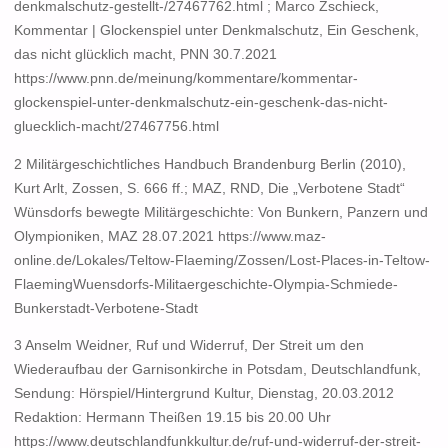
denkmalschutz-gestellt-/27467762.html ; Marco Zschieck,
Kommentar | Glockenspiel unter Denkmalschutz, Ein Geschenk,
das nicht glücklich macht, PNN 30.7.2021
https://www.pnn.de/meinung/kommentare/kommentar-
glockenspiel-unter-denkmalschutz-ein-geschenk-das-nicht-
gluecklich-macht/27467756.html
2 Militärgeschichtliches Handbuch Brandenburg Berlin (2010),
Kurt Arlt, Zossen, S. 666 ff.; MAZ, RND, Die „Verbotene Stadt“
Wünsdorfs bewegte Militärgeschichte: Von Bunkern, Panzern und
Olympioniken, MAZ 28.07.2021 https://www.maz-
online.de/Lokales/Teltow-Flaeming/Zossen/Lost-Places-in-Teltow-
FlaemingWuensdorfs-Militaergeschichte-Olympia-Schmiede-
Bunkerstadt-Verbotene-Stadt
3 Anselm Weidner, Ruf und Widerruf, Der Streit um den
Wiederaufbau der Garnisonkirche in Potsdam, Deutschlandfunk,
Sendung: Hörspiel/Hintergrund Kultur, Dienstag, 20.03.2012
Redaktion: Hermann Theißen 19.15 bis 20.00 Uhr
https://www.deutschlandfunkkultur.de/ruf-und-widerruf-der-streit-