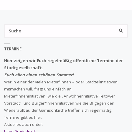
S
SUCHE
na
TERMINE
Hier zeigen wir Euch regelmäßig öffentliche Termine der
Stadtgesellschaft.
Euch allen einen schönen Sommer!
Wer in einer der vielen Mieter*innen – oder Stadtteilinitiativen
mitmachen will, fragt uns einfach an.
Mieter*inneninitiativen, wie die „Anwohnerinitiative Teltower
Vorstadt“ und Bürger*inneninitiativen wie die BI gegen den
Wiederaufbau der Garnisonkirche treffen sich regelmäßig.
Termine gibt es hier.
Aktuelles auch unter:
https://redpdm.tk