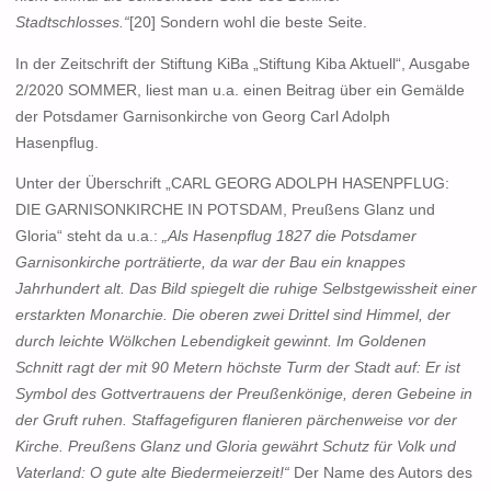
Stadtschlosses.“
[20] Sondern wohl die beste Seite.
In der Zeitschrift der Stiftung KiBa „Stiftung Kiba Aktuell“, Ausgabe
2/2020 SOMMER, liest man u.a. einen Beitrag über ein Gemälde
der Potsdamer Garnisonkirche von Georg Carl Adolph
Hasenpflug.
Unter der Überschrift „CARL GEORG ADOLPH HASENPFLUG:
DIE GARNISONKIRCHE IN POTSDAM, Preußens Glanz und
Gloria“ steht da u.a.:
„Als Hasenpflug 1827 die Potsdamer
Garnisonkirche porträtierte, da war der Bau ein knappes
Jahrhundert alt. Das Bild spiegelt die ruhige Selbstgewissheit einer
erstarkten Monarchie. Die oberen zwei Drittel sind Himmel, der
durch leichte Wölkchen Lebendigkeit gewinnt. Im Goldenen
Schnitt ragt der mit 90 Metern höchste Turm der Stadt auf: Er ist
Symbol des Gottvertrauens der Preußenkönige, deren Gebeine in
der Gruft ruhen. Staffagefiguren flanieren pärchenweise vor der
Kirche. Preußens Glanz und Gloria gewährt Schutz für Volk und
Vaterland: O gute alte Biedermeierzeit!“
Der Name des Autors des