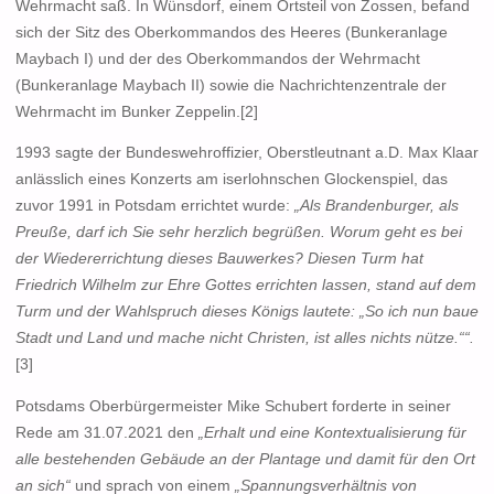
Wehrmacht saß. In Wünsdorf, einem Ortsteil von Zossen, befand
sich der Sitz des Oberkommandos des Heeres (Bunkeranlage
Maybach I) und der des Oberkommandos der Wehrmacht
(Bunkeranlage Maybach II) sowie die Nachrichtenzentrale der
Wehrmacht im Bunker Zeppelin.[2]
1993 sagte der Bundeswehroffizier, Oberstleutnant a.D. Max Klaar
anlässlich eines Konzerts am iserlohnschen Glockenspiel, das
zuvor 1991 in Potsdam errichtet wurde:
„Als Brandenburger, als
Preuße, darf ich Sie sehr herzlich begrüßen. Worum geht es bei
der Wiedererrichtung dieses Bauwerkes? Diesen Turm hat
Friedrich Wilhelm zur Ehre Gottes errichten lassen, stand auf dem
Turm und der Wahlspruch dieses Königs lautete: „So ich nun baue
Stadt und Land und mache nicht Christen, ist alles nichts nütze.““.
[3]
Potsdams Oberbürgermeister Mike Schubert forderte in seiner
Rede am 31.07.2021 den
„Erhalt und eine Kontextualisierung für
alle bestehenden Gebäude an der Plantage und damit für den Ort
an sich“
und sprach von einem
„Spannungsverhältnis von