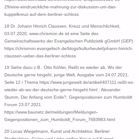
29/eine-eindrueckliche-mahnung-zur-diskussion-um-das-
kuppelkreuz-auf-dem-berliner-schloss
18 Dr. Johann Hinrich Claussen, Kreuz und Menschlichkeit,
03.07.2020, www.chrismon.de ist eine Seite des
Gemeinschaftswerks der Evangelischen Publizistik gGmbH (GEP)
https://chrismon.evangelisch.de/blogs/kulturbeutel/johann-hinrich-
claussen-ueber-das-berliner-schloss
19 Siehe dazu z.B.: Otto Köhler, Reißt es wieder ab, Wo der
Deutsche gerne hingeht, junge Welt, Ausgabe vom 24.07.2021,
Seite 12 / Thema https://www.jungewelt.de/artikel/407111.reißt-es-
wieder-ab-wo-der-deutsche-gerne-hingeht.html ; Alexander
Stumm, Der Anfang vom Ende?, Gegenpositionen zum Humboldt
Forum 23.07.2021
https://www.baunetz.de/meldungen/Meldungen-
Gegenpositionen_zum_Humboldt_Forum_7683983.html
20 Lucas Wiegelmann, Kunst und Architektur, Berliner
Stadtschloss, Grüne und Linke wollen Kreuz auf Kuppel