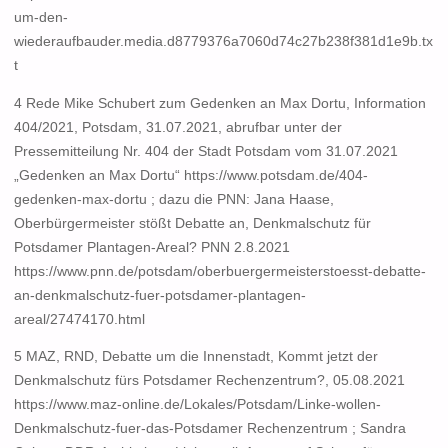
um-den-
wiederaufbauder.media.d8779376a7060d74c27b238f381d1e9b.tx
t
4 Rede Mike Schubert zum Gedenken an Max Dortu, Information
404/2021, Potsdam, 31.07.2021, abrufbar unter der
Pressemitteilung Nr. 404 der Stadt Potsdam vom 31.07.2021
„Gedenken an Max Dortu“ https://www.potsdam.de/404-
gedenken-max-dortu ; dazu die PNN: Jana Haase,
Oberbürgermeister stößt Debatte an, Denkmalschutz für
Potsdamer Plantagen-Areal? PNN 2.8.2021
https://www.pnn.de/potsdam/oberbuergermeisterstoesst-debatte-
an-denkmalschutz-fuer-potsdamer-plantagen-
areal/27474170.html
5 MAZ, RND, Debatte um die Innenstadt, Kommt jetzt der
Denkmalschutz fürs Potsdamer Rechenzentrum?, 05.08.2021
https://www.maz-online.de/Lokales/Potsdam/Linke-wollen-
Denkmalschutz-fuer-das-Potsdamer Rechenzentrum ; Sandra