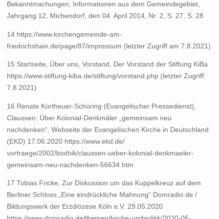
Bekanntmachungen, Informationen aus dem Gemeindegebiet,
Jahrgang 12, Michendorf, den 04. April 2014, Nr. 2, S. 27, S. 28
14 https://www.kirchengemeinde-am-
friedrichshain.de/page/87/impressum (letzter Zugriff am 7.8.2021)
15 Startseite, Über uns, Vorstand, Der Vorstand der Stiftung KiBa
https://www.stiftung-kiba.de/stiftung/vorstand.php (letzter Zugriff:
7.8.2021)
16 Renate Kortheuer-Schüring (Evangelischer Pressedienst),
Claussen: Über Kolonial-Denkmäler „gemeinsam neu
nachdenken“, Webseite der Evangelischen Kirche in Deutschland
(EKD) 17.06.2020 https://www.ekd.de/
vortraege/2002/biothik/claussen-ueber-kolonial-denkmaeler-
gemeinsam-neu-nachdenken-56634.htm
17 Tobias Fricke, Zur Diskussion um das Kuppelkreuz auf dem
Berliner Schloss „Eine eindrückliche Mahnung“ Domradio.de /
Bildungswerk der Erzdiözese Köln e.V. 29.05.2020
https://www.domradio.de/themen/kirche-undpolitik/2020-05-