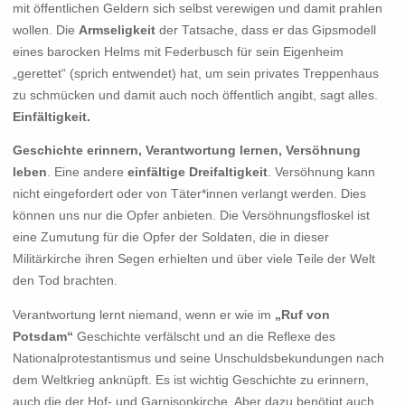
mit öffentlichen Geldern sich selbst verewigen und damit prahlen
wollen. Die
Armseligkeit
der Tatsache, dass er das Gipsmodell
eines barocken Helms mit Federbusch für sein Eigenheim
„gerettet“ (sprich entwendet) hat, um sein privates Treppenhaus
zu schmücken und damit auch noch öffentlich angibt, sagt alles.
Einfältigkeit.
Geschichte erinnern, Verantwortung lernen, Versöhnung
leben
. Eine andere
einfältige Dreifaltigkeit
. Versöhnung kann
nicht eingefordert oder von Täter*innen verlangt werden. Dies
können uns nur die Opfer anbieten. Die Versöhnungsfloskel ist
eine Zumutung für die Opfer der Soldaten, die in dieser
Militärkirche ihren Segen erhielten und über viele Teile der Welt
den Tod brachten.
Verantwortung lernt niemand, wenn er wie im
„Ruf von
Potsdam“
Geschichte verfälscht und an die Reflexe des
Nationalprotestantismus und seine Unschuldsbekundungen nach
dem Weltkrieg anknüpft. Es ist wichtig Geschichte zu erinnern,
auch die der Hof- und Garnisonkirche. Aber dazu benötigt auch