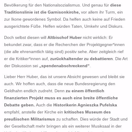
Bevölkerung für den Nationalsozialismus. Und genau für
diese
Traditionslinie ist die Garnisonkirche,
vor allem ihr Turm, ein
zur Ikone gewordenes Symbol. Da helfen auch keine auf Frieden
ausgerichtete Füße. Helfen würden Taten, Umkehr und Diskurs.
Doch selbst diesen will
Altbischof Huber
nicht wirklich: Er
bekundet zwar, dass er die Recherchen der Projektgegner*innen
(die alle ehrenamtlich tätig sind) positiv sehe. Aber zeitgleich rief
er die Kritiker*innen auf,
zurückhaltender zu debattieren
. Die Art
der Diskussion sei
„spendenabschreckend“
.
Lieber Herr Huber, das ist unsere Absicht gewesen und bleibt sie
auch. Wir hoffen auch, dass die neue Bundesregierung den
Geldhahn endlich zudreht. Denn
zu einem öffentlich
finanzierten Projekt muss es auch eine breite öffentliche
Debatte geben.
Auch die
Historikerin Agnieszka Pufelska
empfahl, anstelle der Kirche ein
kritisches Museum des
preußischen Militarismus
zu schaffen. Dies würde der Stadt und
der Gesellschaft mehr bringen als ein weiterer Musiksaal in der