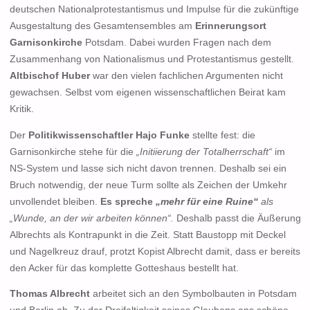
deutschen Nationalprotestantismus und Impulse für die zukünftige
Ausgestaltung des Gesamtensembles am
Erinnerungsort
Garnisonkirche
Potsdam. Dabei wurden Fragen nach dem
Zusammenhang von Nationalismus und Protestantismus gestellt.
Altbischof Huber
war den vielen fachlichen Argumenten nicht
gewachsen. Selbst vom eigenen wissenschaftlichen Beirat kam
Kritik.
Der
Politikwissenschaftler Hajo Funke
stellte fest: die
Garnisonkirche stehe für die
„Initiierung der Totalherrschaft“
im
NS-System und lasse sich nicht davon trennen. Deshalb sei ein
Bruch notwendig, der neue Turm sollte als Zeichen der Umkehr
unvollendet bleiben.
Es spreche
„mehr für eine Ruine“
als
„Wunde, an der wir arbeiten können“.
Deshalb passt die Äußerung
Albrechts als Kontrapunkt in die Zeit. Statt Baustopp mit Deckel
und Nagelkreuz drauf, protzt Kopist Albrecht damit, dass er bereits
den Acker für das komplette Gotteshaus bestellt hat.
Thomas Albrecht
arbeitet sich an den Symbolbauten in Potsdam