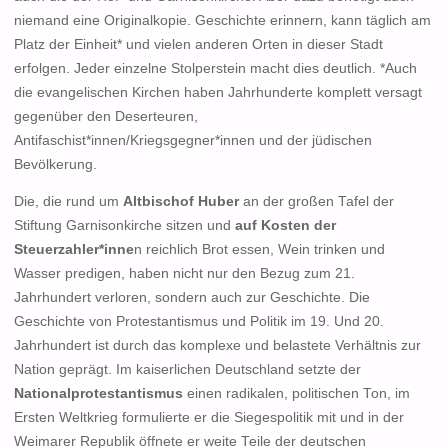
niemand eine Originalkopie. Geschichte erinnern, kann täglich am
Platz der Einheit* und vielen anderen Orten in dieser Stadt
erfolgen. Jeder einzelne Stolperstein macht dies deutlich. *Auch
die evangelischen Kirchen haben Jahrhunderte komplett versagt
gegenüber den Deserteuren,
Antifaschist*innen/Kriegsgegner*innen und der jüdischen
Bevölkerung.
Die, die rund um
Altbischof Huber
an der großen Tafel der
Stiftung Garnisonkirche sitzen und
auf Kosten der
Steuerzahler*inne
n reichlich Brot essen, Wein trinken und
Wasser predigen, haben nicht nur den Bezug zum 21.
Jahrhundert verloren, sondern auch zur Geschichte. Die
Geschichte von Protestantismus und Politik im 19. Und 20.
Jahrhundert ist durch das komplexe und belastete Verhältnis zur
Nation geprägt. Im kaiserlichen Deutschland setzte der
Nationalprotestantismus
einen radikalen, politischen Ton, im
Ersten Weltkrieg formulierte er die Siegespolitik mit und in der
Weimarer Republik öffnete er weite Teile der deutschen