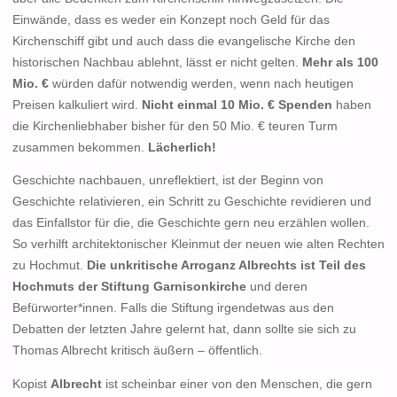
Einwände, dass es weder ein Konzept noch Geld für das
Kirchenschiff gibt und auch dass die evangelische Kirche den
historischen Nachbau ablehnt, lässt er nicht gelten.
Mehr als 100
Mio. €
würden dafür notwendig werden, wenn nach heutigen
Preisen kalkuliert wird.
Nicht einmal 10 Mio. € Spenden
haben
die Kirchenliebhaber bisher für den 50 Mio. € teuren Turm
zusammen bekommen.
Lächerlich!
Geschichte nachbauen, unreflektiert, ist der Beginn von
Geschichte relativieren, ein Schritt zu Geschichte revidieren und
das Einfallstor für die, die Geschichte gern neu erzählen wollen.
So verhilft architektonischer Kleinmut der neuen wie alten Rechten
zu Hochmut.
Die unkritische Arroganz Albrechts ist Teil des
Hochmuts der Stiftung Garnisonkirche
und deren
Befürworter*innen. Falls die Stiftung irgendetwas aus den
Debatten der letzten Jahre gelernt hat, dann sollte sie sich zu
Thomas Albrecht kritisch äußern – öffentlich.
Kopist
Albrecht
ist scheinbar einer von den Menschen, die gern