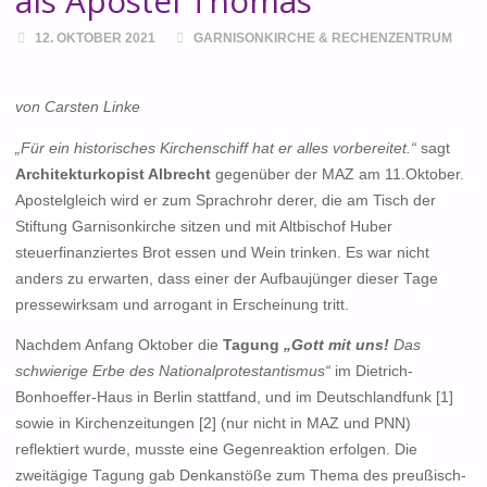
als Apostel Thomas
12. OKTOBER 2021
GARNISONKIRCHE & RECHENZENTRUM
von Carsten Linke
„Für ein historisches Kirchenschiff hat er alles vorbereitet.“
sagt
Architekturkopist Albrecht
gegenüber der MAZ am 11.Oktober.
Apostelgleich wird er zum Sprachrohr derer, die am Tisch der
Stiftung Garnisonkirche sitzen und mit Altbischof Huber
steuerfinanziertes Brot essen und Wein trinken. Es war nicht
anders zu erwarten, dass einer der Aufbaujünger dieser Tage
pressewirksam und arrogant in Erscheinung tritt.
Nachdem Anfang Oktober die
Tagung
„Gott mit uns!
Das
schwierige Erbe des Nationalprotestantismus“
im Dietrich-
Bonhoeffer-Haus in Berlin stattfand, und im Deutschlandfunk [1]
sowie in Kirchenzeitungen [2] (nur nicht in MAZ und PNN)
reflektiert wurde, musste eine Gegenreaktion erfolgen. Die
zweitägige Tagung gab Denkanstöße zum Thema des preußisch-