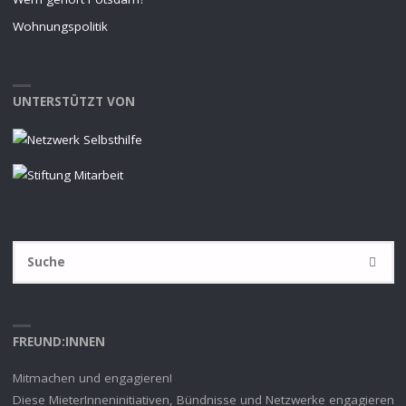
Wohnungspolitik
UNTERSTÜTZT VON
S
SUCHE
na
FREUND:INNEN
Mitmachen und engagieren!
Diese MieterInneninitiativen, Bündnisse und Netzwerke engagieren