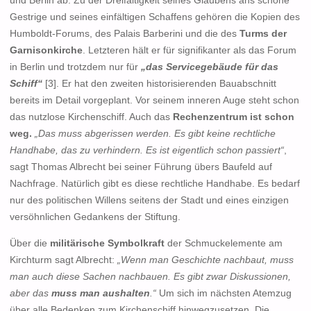
und Berlin ab. Zu der Dreifaltigkeit seines Glaubens ans schöne
Gestrige und seines einfältigen Schaffens gehören die Kopien des
Humboldt-Forums, des Palais Barberini und die des
Turms der
Garnisonkirche
. Letzteren hält er für signifikanter als das Forum
in Berlin und trotzdem nur für
„das Servicegebäude für das
Schiff“
[3]. Er hat den zweiten historisierenden Bauabschnitt
bereits im Detail vorgeplant. Vor seinem inneren Auge steht schon
das nutzlose Kirchenschiff. Auch das
Rechenzentrum ist schon
weg.
„Das muss abgerissen werden. Es gibt keine rechtliche
Handhabe, das zu verhindern. Es ist eigentlich schon passiert“
,
sagt Thomas Albrecht bei seiner Führung übers Baufeld auf
Nachfrage. Natürlich gibt es diese rechtliche Handhabe. Es bedarf
nur des politischen Willens seitens der Stadt und eines einzigen
versöhnlichen Gedankens der Stiftung.
Über die
militärische Symbolkraft
der Schmuckelemente am
Kirchturm sagt Albrecht:
„Wenn man Geschichte nachbaut, muss
man auch diese Sachen nachbauen. Es gibt zwar Diskussionen,
aber das
muss man aushalten
.“
Um sich im nächsten Atemzug
über alle Bedenken zum Kirchenschiff hinwegzusetzen. Die