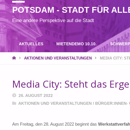
POTSDAM - STADT FÜR ALL
Eine andere Perspektive auf die Stadt
Zum
AKTUELLES
MIETENDEMO 10.10.
SCHWERP
Inhalt
START
AKTIONEN UND VERANSTALTUNGEN
MEDIA CITY: S
SPANNENDE RECHERCHEN UND BEITRÄGE? SPENDEN S
springen
Media City: Steht das Erge
26. AUGUST 2022
AKTIONEN UND VERANSTALTUNGEN
/
BÜRGER:INNEN- 
Am Freitag, den 28. August 2022 beginnt das
Werkstattverfa