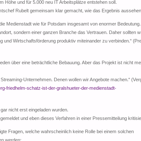
 m Höhe und für 5.000 neu IT Arbeitsplätze entstehen soll.
mtschef Rubelt gemeinsam klar gemacht, wie das Ergebnis aussehen 
ür die Medienstadt wie für Potsdam insgesamt von enormer Bedeutung
ndort, sondern einer ganzen Branche das Vertrauen. Daher sollten wi
 und Wirtschaftsförderung produktiv miteinander zu verbinden.“ (Pr
eden über eine beträchtliche Bebauung. Aber das Projekt ist nicht me
 Streaming-Unternehmen. Denen wollen wir Angebote machen.“ (Verg
g-friedhelm-schatz-ist-der-gralshueter-der-medienstadt-
 gar nicht erst eingeladen wurden.
gemeldet und eben dieses Verfahren in einer Pressemitteilung kritisie
tigte Fragen, welche wahrscheinlich keine Rolle bei einem solchen
den werden: