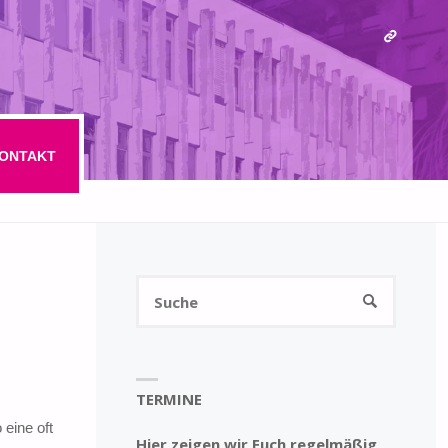
ONTAKT
Suchen
SUCHE
nach:
TERMINE
eine oft
Hier zeigen wir Euch regelmäßig