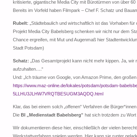
kritisierte, gigantische Media City mit Bürotürmen von über 60
Bereits im Vorfeld haben Filmpark – Chef F. Schatz und Baua
Rubelt:
„Städtebaulich und wirtschaftlich ist das Vorhaben f
Projekt Media City Babelsberg schenken wir nicht nur dem Sta
Chance ergreifen, mit Mut und Augenmaß hier Stadtentwicklung
Stadt Potsdam)
Schatz:
„Das Gesamtprojekt kann nicht mehr kippen. Ja, wir r
aufzuhalten….“
Und: „Ich träume von Google, von Amazon Prime, den großen
https://www.maz-online.de/lokales/potsdam/potsdam-babelsber
5LLHU3JLHW7VRQTBESUGM3AQDQ.html
Klar, das bei einem solch „offenen“ Verfahren die Bürger*innen
Die
BI „Medienstadt Babelsberg“
hat sich trotzdem zu Wort 
Wir dokumentieren diese hier, einschließlich der vielen berech
Werkstattverfahren spielen werden. Hier kann sie runter gela