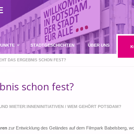
E
UNKTE
STADTGESCHICHTEN
ÜBER UNS
K
TEHT DAS ERGEBNIS SCHON FEST?
IE UNS
bnis schon fest?
SUCHE
UND MIETER:INNENINITIATIVEN
/
WEM GEHÖRT POTSDAM?
hren
zur Entwicklung des Geländes auf dem Filmpark Babelsberg, wo 