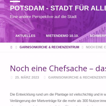
POTSDAM - STADT FÜR ALL
Eine andere Perspektive auf die Stadt
Zum
AKTUELLES
MIETENDEMO 10.10.
SCHWERP
Inhalt
START
GARNISONKIRCHE & RECHENZENTRUM
NOCH EINE C
SPANNENDE RECHERCHEN UND BEITRÄGE? SPENDEN S
springen
Noch eine Chefsache – das
25. MÄRZ 2023
GARNISONKIRCHE & RECHENZEN
Die Entwicklung rund um die Plantage ist vielschichtig und in 
Verlängerung der Mietverträge für die mehr als 300 Nutzer:in