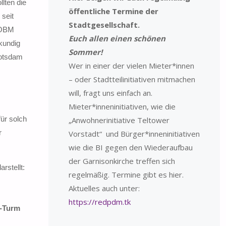
lten die
öffentliche Termine der
seit
Stadtgesellschaft.
) OBM
Euch allen einen schönen
kundig
Sommer!
Potsdam
Wer in einer der vielen Mieter*innen
– oder Stadtteilinitiativen mitmachen
will, fragt uns einfach an.
Mieter*inneninitiativen, wie die
für solch
„Anwohnerinitiative Teltower
r
Vorstadt“ und Bürger*inneninitiativen
wie die BI gegen den Wiederaufbau
der Garnisonkirche treffen sich
rstellt:
regelmäßig. Termine gibt es hier.
Aktuelles auch unter:
https://redpdm.tk
K-Turm