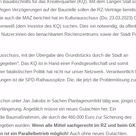
Bauabschnitts für das Kreativquartier (KQ). Mit dem Langen Stall sol
n Verzögerungen auf der Baustelle sollen die RZ-Verträge bereits 
Wie auch die MAZ berichtet hat im Kulturausschuss (Do. 23.03.2023
enweiß (dem Investor des KQ) suchen. Dies sei notwendig, da offen
nd Nutzer:innen des benachbarten Rechenzentrums sowie der Stadt 
ausschuss, mit der Übergabe des Grundstücks durch die Stadt an
 gegeben“
. Das KQ ist in Hand einer Fondsgesellschaft und somit
 fatalistischen Politik hat nicht nur unser Netzwerk. Verantwortlich 
gen ist die SPD-Rathausspitze. Die, die jetzt die Problemlösung zu
chon unter Jan Jakobs in Sachen Plantagenumfeld tätig war, jüngst da
rlängerung. Angeblich müsse ein neues Gutachten her. Ein
h die Baumaßnahmen, die durch die 460.000 Euro zur Sicherung des
gegeben wurden.
Wenn alle Mittel sachgerecht im RZ und beim G
n ist ein Parallelbetrieb möglich!
Auch ohne neues Gutachten.