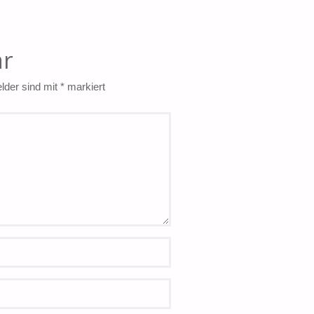
ar
elder sind mit
*
markiert