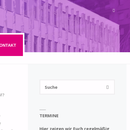
ONTAKT
Suchen
SUCHE
nach:
M?
TERMINE
e
r
Hier zeigen wir Euch regelmäßig