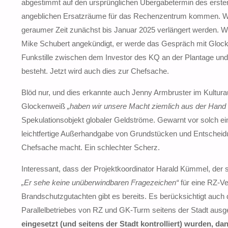
abgestimmt auf den ursprünglichen Übergabetermin des ersten 
angeblichen Ersatzräume für das Rechenzentrum kommen. Wege
geraumer Zeit zunächst bis Januar 2025 verlängert werden. 
Mike Schubert angekündigt, er werde das Gespräch mit Glock
Funkstille zwischen dem Investor des KQ an der Plantage u
besteht. Jetzt wird auch dies zur Chefsache.
Blöd nur, und dies erkannte auch Jenny Armbruster im Kultur
Glockenweiß
„haben wir unsere Macht ziemlich aus der Hand
Spekulationsobjekt globaler Geldströme. Gewarnt vor solch einer
leichtfertige Außerhandgabe von Grundstücken und Entscheidun
Chefsache macht. Ein schlechter Scherz.
Interessant, dass der Projektkoordinator Harald Kümmel, der s
„Er sehe keine unüberwindbaren Fragezeichen“
für eine RZ-Ve
Brandschutzgutachten gibt es bereits. Es berücksichtigt auc
Parallelbetriebes von RZ und GK-Turm seitens der Stadt aus
eingesetzt (und seitens der Stadt kontrolliert) wurden, dan