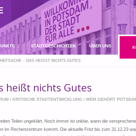
E
UNKTE
STADTGESCHICHTEN
ÜBER UNS
K
HEFSACHE – DAS HEISST NICHTS GUTES
IE UNS
 heißt nichts Gutes
SUCHE
TRUM
/
KRITISCHE STADTENTWICKLUNG
/
WEM GEHÖRT POTSDA
weiten Teilen ungeklärt. Noch immer ist unklar, wann die versprochen
nen im Rechenzentrum kommt. Die aktuelle Frist bis zum 31.12.23 wa