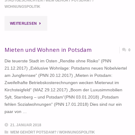
STADTGESCHICHTEN
/
WEM GEHÖRT POTSDAM?
/
WOHNUNGSPOLITIK
"WIE
WEITERLESEN
IN
POTSDAM
Mieten und Wohnen in Potsdam
0
NEUE
Die teuerste Stadt im Osten „Rendite ohne Risiko“ (PNN
21.12.2017) „Exklusive Wohnlage: Potsdams neues Nobelviertel
STADTQUARTIERE
am Jungfernsee“ (PNN 20.12.2017) „Mieten in Potsdam:
Zweifelhafte Betriebskosterechnungen wecken Mieterwut im
ENTWICKELT
Kirchsteigfeld“ (MAZ 29.12.2017) „Boom der Luxusimmobilien
WERDEN…"
Sylt, Starnberg – und Potsdam“(PNN 03.01.2018) „Potsdam
fehlen Sozialwohnungen“ (PNN 17.01.2018) Dies sind nur ein
paar von …
21. JANUAR 2018
WEM GEHÖRT POTSDAM?
/
WOHNUNGSPOLITIK