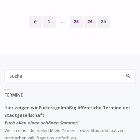
IN
POTSDAM"
1
…
23
24
25
Seitennummerierung
der
Beiträge
S
SUCHE
na
TERMINE
Hier zeigen wir Euch regelmäßig öffentliche Termine der
Stadtgesellschaft.
Euch allen einen schönen Sommer!
Wer in einer der vielen Mieter*innen – oder Stadtteilinitiativen
mitmachen will, fragt uns einfach an.