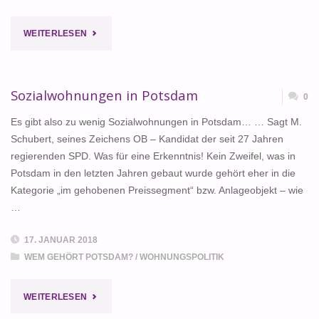
"MIETEN
WEITERLESEN
UND
WOHNEN
Sozialwohnungen in Potsdam
0
IN
Es gibt also zu wenig Sozialwohnungen in Potsdam… … Sagt M.
Schubert, seines Zeichens OB – Kandidat der seit 27 Jahren
POTSDAM"
regierenden SPD. Was für eine Erkenntnis! Kein Zweifel, was in
Potsdam in den letzten Jahren gebaut wurde gehört eher in die
Kategorie „im gehobenen Preissegment“ bzw. Anlageobjekt – wie
…
17. JANUAR 2018
WEM GEHÖRT POTSDAM?
/
WOHNUNGSPOLITIK
"SOZIALWOHNUNGEN
WEITERLESEN