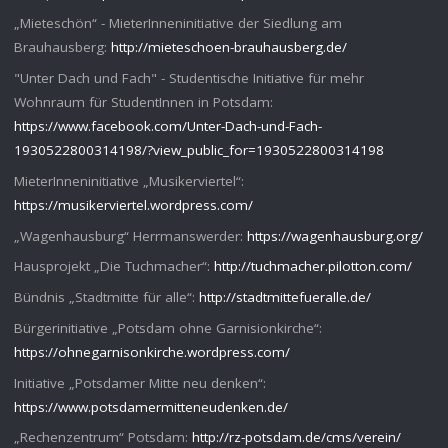
„Mieteschön“ - MieterInneninitiative der Siedlung am
Brauhausberg:
http://mieteschoen-brauhausberg.de/
"Unter Dach und Fach" - Studentische Initiative für mehr
Wohnraum für StudentInnen in Potsdam:
https://www.facebook.com/Unter-Dach-und-Fach-
1930522800314198/?view_public_for=1930522800314198
MieterInneninitiative „Musikerviertel“:
https://musikerviertel.wordpress.com/
„Wagenhausburg“ Herrmanswerder:
https://wagenhausburg.org/
Hausprojekt „Die Tuchmacher“:
http://tuchmacher.pilotton.com/
Bündnis „Stadtmitte für alle“:
http://stadtmittefueralle.de/
Bürgerinitiative „Potsdam ohne Garnisionkirche“:
https://ohnegarnisonkirche.wordpress.com/
Initiative „Potsdamer Mitte neu denken“:
https://www.potsdamermitteneudenken.de/
„Rechenzentrum“ Potsdam:
http://rz-potsdam.de/cms/verein/