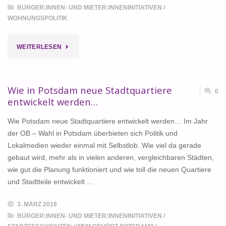
BÜRGER:INNEN- UND MIETER:INNENINITIATIVEN
/
WOHNUNGSPOLITIK
"DAS
WEITERLESEN
QUARTIER
AM
Wie in Potsdam neue Stadtquartiere
0
entwickelt werden…
BRAUHAUSBERG
Wie Potsdam neue Stadtquartiere entwickelt werden… Im Jahr
ERHALTEN!"
der OB – Wahl in Potsdam überbieten sich Politik und
Lokalmedien wieder einmal mit Selbstlob. Wie viel da gerade
gebaut wird, mehr als in vielen anderen, vergleichbaren Städten,
wie gut die Planung funktioniert und wie toll die neuen Quartiere
und Stadtteile entwickelt …
3. MÄRZ 2018
BÜRGER:INNEN- UND MIETER:INNENINITIATIVEN
/