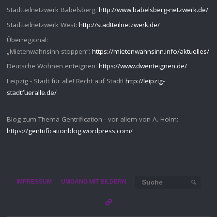
Stadtteilnetzwerk Babelsberg:
http://www.babelsberg-netzwerk.de/
Stadtteilnetzwerk West:
http://stadtteilnetzwerk.de/
Überregional:
„Mietenwahnsinn stoppen“:
https://mietenwahnsinn.info/aktuelles/
Deutsche Wohnen enteignen:
https://www.dwenteignen.de/
Leipzig - Stadt für alle! Recht auf Stadt!
http://leipzig-
stadtfueralle.de/
Blog zum Thema Gentrification - vor allem von A. Holm:
https://gentrificationblog.wordpress.com/
Such
IMPRESSUM
UMGANG MIT BILDERN
SUCHE