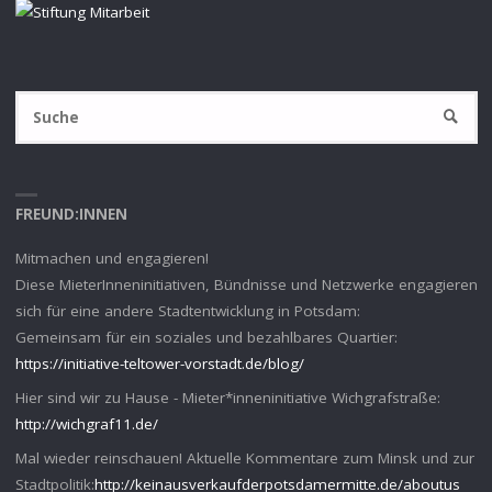
S
SUCHE
na
FREUND:INNEN
Mitmachen und engagieren!
Diese MieterInneninitiativen, Bündnisse und Netzwerke engagieren
sich für eine andere Stadtentwicklung in Potsdam:
Gemeinsam für ein soziales und bezahlbares Quartier:
https://initiative-teltower-vorstadt.de/blog/
Hier sind wir zu Hause - Mieter*inneninitiative Wichgrafstraße:
http://wichgraf11.de/
Mal wieder reinschauen! Aktuelle Kommentare zum Minsk und zur
Stadtpolitik:
http://keinausverkaufderpotsdamermitte.de/aboutus