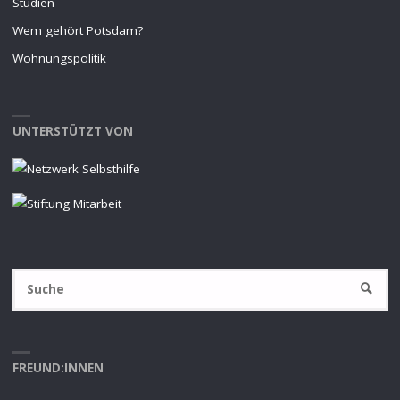
Studien
Wem gehört Potsdam?
Wohnungspolitik
UNTERSTÜTZT VON
S
SUCHE
na
FREUND:INNEN