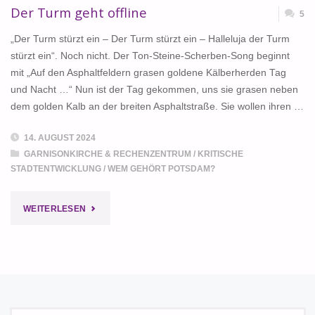
Der Turm geht offline
5
„Der Turm stürzt ein – Der Turm stürzt ein – Halleluja der Turm
stürzt ein“. Noch nicht. Der Ton-Steine-Scherben-Song beginnt
mit „Auf den Asphaltfeldern grasen goldene Kälberherden Tag
und Nacht …“ Nun ist der Tag gekommen, uns sie grasen neben
dem golden Kalb an der breiten Asphaltstraße. Sie wollen ihren …
14. AUGUST 2024
GARNISONKIRCHE & RECHENZENTRUM
/
KRITISCHE
STADTENTWICKLUNG
/
WEM GEHÖRT POTSDAM?
"DER
WEITERLESEN
TURM
GEHT
OFFLINE"