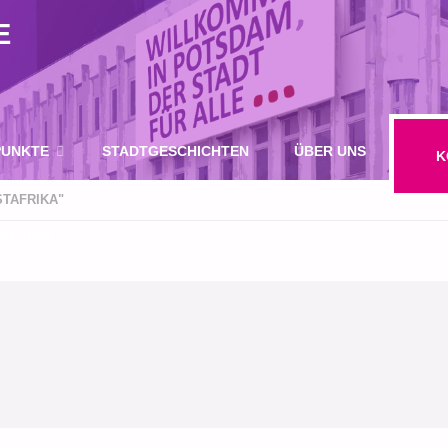
E
UNKTE
STADTGESCHICHTEN
ÜBER UNS
K
TAFRIKA"
IE UNS
SUCHE