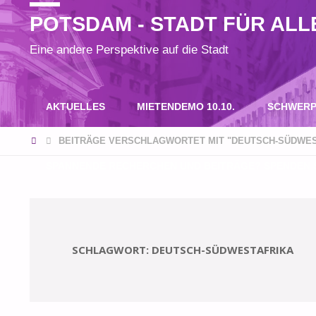
POTSDAM - STADT FÜR ALL
Eine andere Perspektive auf die Stadt
Zum
AKTUELLES
MIETENDEMO 10.10.
SCHWERP
Inhalt
START
BEITRÄGE VERSCHLAGWORTET MIT "DEUTSCH-SÜDWES
SPANNENDE RECHERCHEN UND BEITRÄGE? SPENDEN S
springen
SCHLAGWORT:
DEUTSCH-SÜDWESTAFRIKA