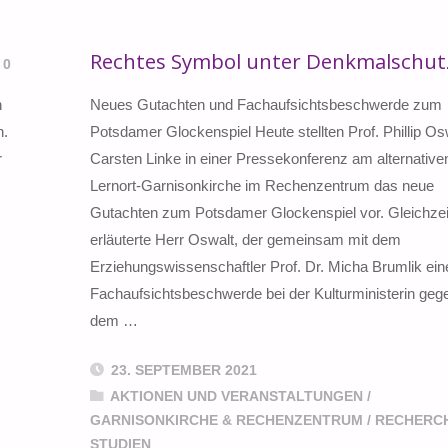
Rechtes Symbol unter Denkmalschut
0
n
Neues Gutachten und Fachaufsichtsbeschwerde zum
n.
Potsdamer Glockenspiel Heute stellten Prof. Phillip Os
r
Carsten Linke in einer Pressekonferenz am alternative
Lernort-Garnisonkirche im Rechenzentrum das neue
Gutachten zum Potsdamer Glockenspiel vor. Gleichzei
erläuterte Herr Oswalt, der gemeinsam mit dem
Erziehungswissenschaftler Prof. Dr. Micha Brumlik ein
Fachaufsichtsbeschwerde bei der Kulturministerin geg
dem …
23. SEPTEMBER 2021
AKTIONEN UND VERANSTALTUNGEN
/
GARNISONKIRCHE & RECHENZENTRUM
/
RECHERC
STUDIEN