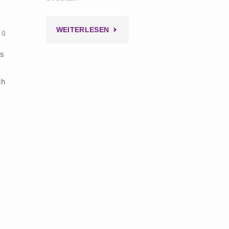
"RECHTES
WEITERLESEN
0
SYMBOL
us
UNTER
ch
DENKMALSCHUTZ"