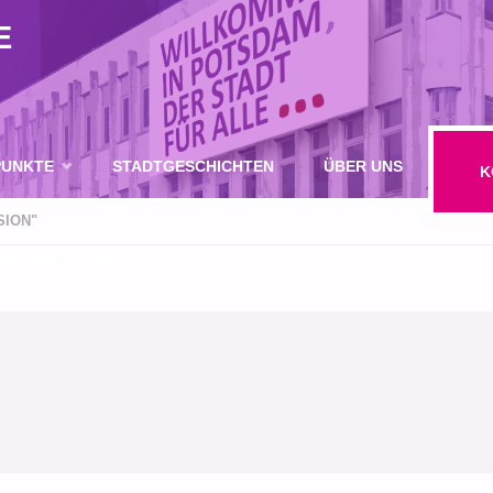
E
UNKTE
STADTGESCHICHTEN
ÜBER UNS
K
SION"
IE UNS
SUCHE