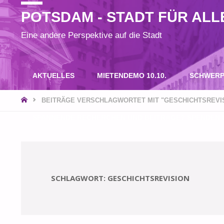
POTSDAM - STADT FÜR ALL
Eine andere Perspektive auf die Stadt
Zum
AKTUELLES
MIETENDEMO 10.10.
SCHWERP
Inhalt
START
BEITRÄGE VERSCHLAGWORTET MIT "GESCHICHTSREVI
SPANNENDE RECHERCHEN UND BEITRÄGE? SPENDEN S
springen
SCHLAGWORT:
GESCHICHTSREVISION