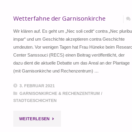
WIEDERAUFBAU
Wetterfahne der Garnisonkirche
DER
Wir klären auf. Es geht um „Nec soli cedit“ contra „Nec plurib
KIRCHE"
impar“ und um Geschichte akzeptieren contra Geschichte
umdeuten. Vor wenigen Tagen hat Frau Hüneke beim Resear
Center Sanssouci (RECS) einen Beitrag veröffentlicht, der
dazu dient die aktuelle Debatte um das Areal an der Plantage
(mit Garnisonkirche und Rechenzentrum) …
3. FEBRUAR 2021
GARNISONKIRCHE & RECHENZENTRUM
/
STADTGESCHICHTEN
"WETTERFAHNE
WEITERLESEN
DER