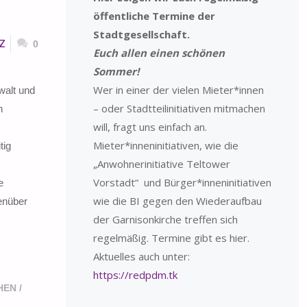
öffentliche Termine der
Stadtgesellschaft.
z
0
Euch allen einen schönen
Sommer!
Wer in einer der vielen Mieter*innen
walt und
– oder Stadtteilinitiativen mitmachen
n
will, fragt uns einfach an.
Mieter*inneninitiativen, wie die
tig
„Anwohnerinitiative Teltower
Vorstadt“ und Bürger*inneninitiativen
e
wie die BI gegen den Wiederaufbau
enüber
der Garnisonkirche treffen sich
regelmäßig. Termine gibt es hier.
Aktuelles auch unter:
https://redpdm.tk
HEN
/