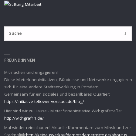
S
SUCHE
na
FREUND:INNEN
Mitmachen und engagieren!
Diese MieterInneninitiativen, Bündnisse und Netzwerke engagieren
sich für eine andere Stadtentwicklung in Potsdam:
Gemeinsam für ein soziales und bezahlbares Quartier:
https://initiative-teltower-vorstadt.de/blog/
Hier sind wir zu Hause - Mieter*inneninitiative Wichgrafstraße:
http://wichgraf11.de/
Mal wieder reinschauen! Aktuelle Kommentare zum Minsk und zur
Stadtpolitik:
http://keinausverkaufderpotsdamermitte.de/aboutus