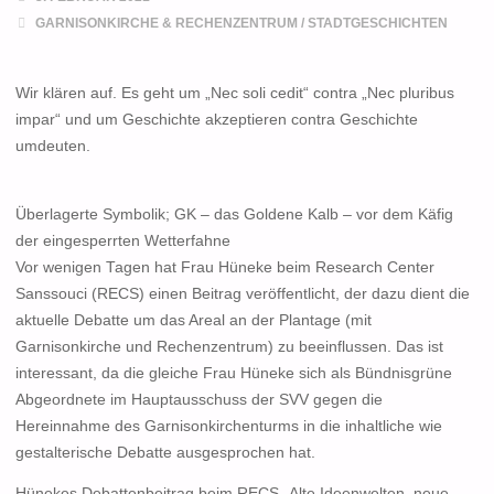
GARNISONKIRCHE & RECHENZENTRUM
/
STADTGESCHICHTEN
Wir klären auf. Es geht um „Nec soli cedit“ contra „Nec pluribus
impar“ und um Geschichte akzeptieren contra Geschichte
umdeuten.
Überlagerte Symbolik; GK – das Goldene Kalb – vor dem Käfig
der eingesperrten Wetterfahne
Vor wenigen Tagen hat Frau Hüneke beim Research Center
Sanssouci (RECS) einen Beitrag veröffentlicht, der dazu dient die
aktuelle Debatte um das Areal an der Plantage (mit
Garnisonkirche und Rechenzentrum) zu beeinflussen. Das ist
interessant, da die gleiche Frau Hüneke sich als Bündnisgrüne
Abgeordnete im Hauptausschuss der SVV gegen die
Hereinnahme des Garnisonkirchenturms in die inhaltliche wie
gestalterische Debatte ausgesprochen hat.
Hünekes Debattenbeitrag beim RECS „Alte Ideenwelten, neue