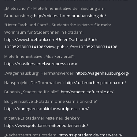
„Mieteschön“ - MieterInneninitiative der Siedlung am
Brauhausberg:
http://mieteschoen-brauhausberg.de/
"Unter Dach und Fach" - Studentische Initiative für mehr
Wohnraum für StudentInnen in Potsdam:
https://www.facebook.com/Unter-Dach-und-Fach-
1930522800314198/?view_public_for=1930522800314198
MieterInneninitiative „Musikerviertel“:
https://musikerviertel.wordpress.com/
„Wagenhausburg“ Herrmanswerder:
https://wagenhausburg.org/
Hausprojekt „Die Tuchmacher“:
http://tuchmacher.pilotton.com/
Bündnis „Stadtmitte für alle“:
http://stadtmittefueralle.de/
Bürgerinitiative „Potsdam ohne Garnisionkirche“:
https://ohnegarnisonkirche.wordpress.com/
Initiative „Potsdamer Mitte neu denken“:
https://www.potsdamermitteneudenken.de/
„Rechenzentrum“ Potsdam:
http://rz-potsdam.de/cms/verein/