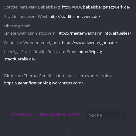
Stadtteilnetzwerk Babelsberg:
http://www.babelsberg-netzwerk.de/
Stadtteilnetzwerk West:
http://stadtteilnetzwerk.de/
Überregional:
„Mietenwahnsinn stoppen“:
https://mietenwahnsinn.info/aktuelles/
Deutsche Wohnen enteignen:
https://www.dwenteignen.de/
Leipzig - Stadt für alle! Recht auf Stadt!
http://leipzig-
stadtfueralle.de/
Blog zum Thema Gentrification - vor allem von A. Holm:
https://gentrificationblog.wordpress.com/
Such
IMPRESSUM
UMGANG MIT BILDERN
SUCHE