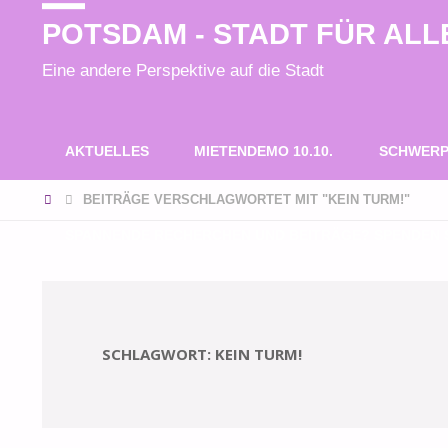
POTSDAM - STADT FÜR ALL
Eine andere Perspektive auf die Stadt
Zum
AKTUELLES
MIETENDEMO 10.10.
SCHWERP
Inhalt
START
BEITRÄGE VERSCHLAGWORTET MIT "KEIN TURM!"
SPANNENDE RECHERCHEN UND BEITRÄGE? SPENDEN S
springen
SCHLAGWORT:
KEIN TURM!