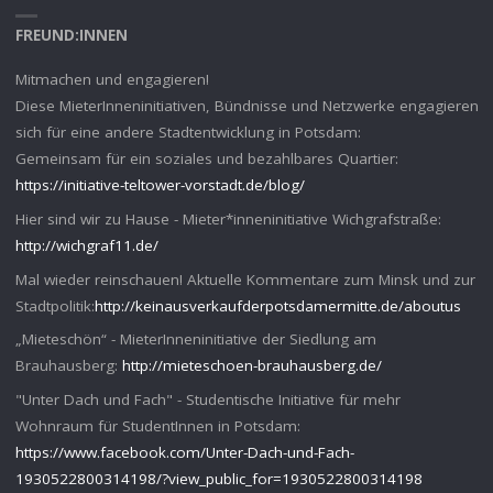
FREUND:INNEN
Mitmachen und engagieren!
Diese MieterInneninitiativen, Bündnisse und Netzwerke engagieren
sich für eine andere Stadtentwicklung in Potsdam:
Gemeinsam für ein soziales und bezahlbares Quartier:
https://initiative-teltower-vorstadt.de/blog/
Hier sind wir zu Hause - Mieter*inneninitiative Wichgrafstraße:
http://wichgraf11.de/
Mal wieder reinschauen! Aktuelle Kommentare zum Minsk und zur
Stadtpolitik:
http://keinausverkaufderpotsdamermitte.de/aboutus
„Mieteschön“ - MieterInneninitiative der Siedlung am
Brauhausberg:
http://mieteschoen-brauhausberg.de/
"Unter Dach und Fach" - Studentische Initiative für mehr
Wohnraum für StudentInnen in Potsdam:
https://www.facebook.com/Unter-Dach-und-Fach-
1930522800314198/?view_public_for=1930522800314198