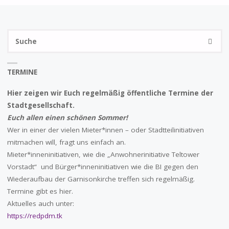
TRUG
S
BEI
SUCHE
na
SGP,
TERMINE
BKM
Hier zeigen wir Euch regelmäßig öffentliche Termine der
UND
Stadtgesellschaft.
Euch allen einen schönen Sommer!
OBM?
Wer in einer der vielen Mieter*innen – oder Stadtteilinitiativen
TEIL
mitmachen will, fragt uns einfach an.
Mieter*inneninitiativen, wie die „Anwohnerinitiative Teltower
2"
Vorstadt“ und Bürger*inneninitiativen wie die BI gegen den
Wiederaufbau der Garnisonkirche treffen sich regelmäßig.
Termine gibt es hier.
Aktuelles auch unter:
https://redpdm.tk